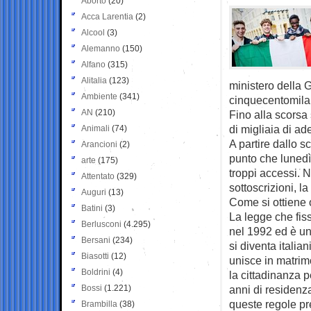
Aborto
(20)
Acca Larentia
(2)
Alcool
(3)
Alemanno
(150)
Alfano
(315)
Alitalia
(123)
ministero della G
Ambiente
(341)
cinquecentomila f
AN
(210)
Fino alla scorsa
di migliaia di ad
Animali
(74)
A partire dallo s
Arancioni
(2)
punto che lunedì 
arte
(175)
troppi accessi. N
Attentato
(329)
sottoscrizioni, la
Auguri
(13)
Come si ottiene o
Batini
(3)
La legge che fiss
Berlusconi
(4.295)
nel 1992 ed è un
Bersani
(234)
si diventa italian
Biasotti
(12)
unisce in matrimo
Boldrini
(4)
la cittadinanza 
Bossi
(1.221)
anni di residenza 
queste regole pr
Brambilla
(38)