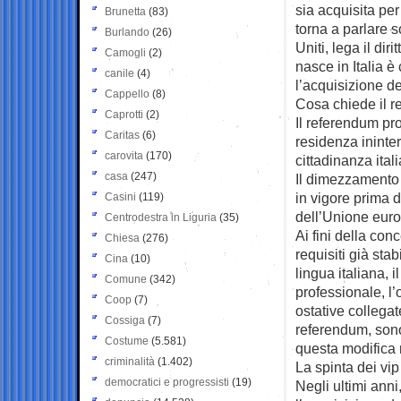
sia acquisita per
Brunetta
(83)
torna a parlare so
Burlando
(26)
Uniti, lega il dir
Camogli
(2)
nasce in Italia è
canile
(4)
l’acquisizione de
Cappello
(8)
Cosa chiede il r
Caprotti
(2)
Il referendum pr
Caritas
(6)
residenza ininterr
carovita
(170)
cittadinanza ital
casa
(247)
Il dimezzamento d
in vigore prima d
Casini
(119)
dell’Unione eur
Centrodestra in Liguria
(35)
Ai fini della conc
Chiesa
(276)
requisiti già sta
Cina
(10)
lingua italiana, 
Comune
(342)
professionale, l’
Coop
(7)
ostative collega
Cossiga
(7)
referendum, sono 
Costume
(5.581)
questa modifica 
criminalità
(1.402)
La spinta dei vip
democratici e progressisti
(19)
Negli ultimi anni,