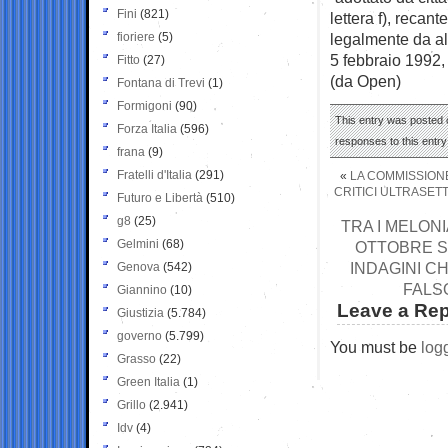
Fini
(821)
lettera f), recan
fioriere
(5)
legalmente da alm
5 febbraio 1992,
Fitto
(27)
(da Open)
Fontana di Trevi
(1)
Formigoni
(90)
This entry was posted 
Forza Italia
(596)
responses to this entr
frana
(9)
Fratelli d'Italia
(291)
«
LA COMMISSIONE
CRITICI ULTRASE
Futuro e Libertà
(510)
g8
(25)
TRA I MELONI
Gelmini
(68)
OTTOBRE S
INDAGINI C
Genova
(542)
FALSO
Giannino
(10)
Leave a Rep
Giustizia
(5.784)
governo
(5.799)
You must be
log
Grasso
(22)
Green Italia
(1)
Grillo
(2.941)
Idv
(4)