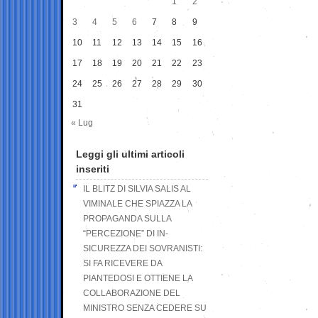
1
2
3
4
5
6
7
8
9
10
11
12
13
14
15
16
17
18
19
20
21
22
23
24
25
26
27
28
29
30
31
« Lug
Leggi gli ultimi articoli
inseriti
IL BLITZ DI SILVIA SALIS AL
VIMINALE CHE SPIAZZA LA
PROPAGANDA SULLA
“PERCEZIONE” DI IN-
SICUREZZA DEI SOVRANISTI:
SI FA RICEVERE DA
PIANTEDOSI E OTTIENE LA
COLLABORAZIONE DEL
MINISTRO SENZA CEDERE SU