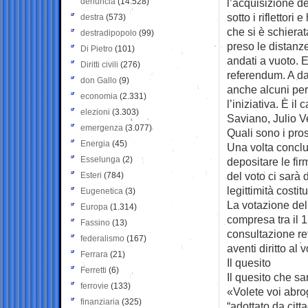
denuncia
(14.528)
l’acquisizione de
sotto i riflettori
destra
(573)
che si è schiera
destradipopolo
(99)
preso le distanze
Di Pietro
(101)
andati a vuoto. 
Diritti civili
(276)
referendum. A dar
don Gallo
(9)
anche alcuni pe
economia
(2.331)
l’iniziativa. È i
elezioni
(3.303)
Saviano, Julio V
emergenza
(3.077)
Quali sono i pro
Energia
(45)
Una volta conclu
Esselunga
(2)
depositare le fir
del voto ci sarà 
Esteri
(784)
legittimità costi
Eugenetica
(3)
La votazione del
Europa
(1.314)
compresa tra il 1
Fassino
(13)
consultazione re
federalismo
(167)
aventi diritto al 
Ferrara
(21)
Il quesito
Ferretti
(6)
Il quesito che sa
ferrovie
(133)
«Volete voi abrog
finanziaria
(325)
“adottato da citt