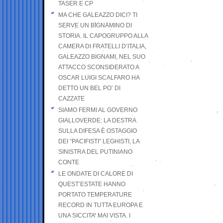
TASER E CP
MA CHE GALEAZZO DICI? TI
SERVE UN BIGNAMINO DI
STORIA. IL CAPOGRUPPO ALLA
CAMERA DI FRATELLI D’ITALIA,
GALEAZZO BIGNAMI, NEL SUO
ATTACCO SCONSIDERATO A
OSCAR LUIGI SCALFARO HA
DETTO UN BEL PO’ DI
CAZZATE
SIAMO FERMI AL GOVERNO
GIALLOVERDE: LA DESTRA
SULLA DIFESA È OSTAGGIO
DEI “PACIFISTI” LEGHISTI, LA
SINISTRA DEL PUTINIANO
CONTE
LE ONDATE DI CALORE DI
QUEST’ESTATE HANNO
PORTATO TEMPERATURE
RECORD IN TUTTA EUROPA E
UNA SICCITA’ MAI VISTA. I