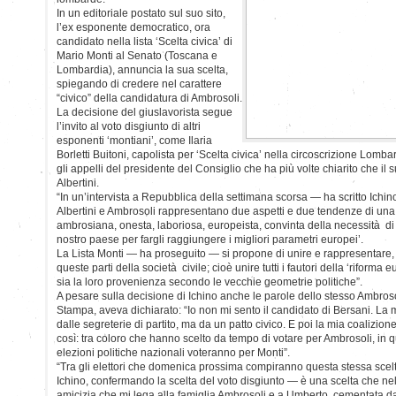
In un editoriale postato sul suo sito,
l’ex esponente democratico, ora
candidato nella lista ‘Scelta civica’ di
Mario Monti al Senato (Toscana e
Lombardia), annuncia la sua scelta,
spiegando di credere nel carattere
“civico” della candidatura di Ambrosoli.
La decisione del giuslavorista segue
l’invito al voto disgiunto di altri
esponenti ‘montiani’, come Ilaria
Borletti Buitoni, capolista per ‘Scelta civica’ nella circoscrizione Lom
gli appelli del presidente del Consiglio che ha più volte chiarito che il
Albertini.
“In un’intervista a Repubblica della settimana scorsa — ha scritto Ichino
Albertini e Ambrosoli rappresentano due aspetti e due tendenze di una 
ambrosiana, onesta, laboriosa, europeista, convinta della necessità di
nostro paese per fargli raggiungere i migliori parametri europei’.
La Lista Monti — ha proseguito — si propone di unire e rappresentare,
queste parti della società civile; cioè unire tutti i fautori della ‘riforma 
sia la loro provenienza secondo le vecchie geometrie politiche”.
A pesare sulla decisione di Ichino anche le parole dello stesso Ambrosol
Stampa, aveva dichiarato: “Io non mi sento il candidato di Bersani. La
dalle segreterie di partito, ma da un patto civico. E poi la mia coalizione
così: tra coloro che hanno scelto da tempo di votare per Ambrosoli, in q
elezioni politiche nazionali voteranno per Monti”.
“Tra gli elettori che domenica prossima compiranno questa stessa sce
Ichino, confermando la scelta del voto disgiunto — è una scelta che ne
amicizia che mi lega alla famiglia Ambrosoli e a Umberto, cementata dal