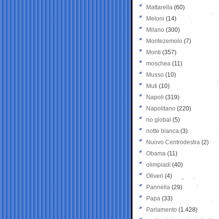
Mattarella
(60)
Meloni
(14)
Milano
(300)
Montezemolo
(7)
Monti
(357)
moschea
(11)
Musso
(10)
Muti
(10)
Napoli
(319)
Napolitano
(220)
no global
(5)
notte bianca
(3)
Nuovo Centrodestra
(2)
Obama
(11)
olimpiadi
(40)
Oliveri
(4)
Pannella
(29)
Papa
(33)
Parlamento
(1.428)