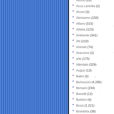
Aborto
(20)
Acca Larentia
(2)
Alcool
(3)
Alemanno
(150)
Alfano
(315)
Alitalia
(123)
Ambiente
(341)
AN
(210)
Animali
(74)
Arancioni
(2)
arte
(175)
Attentato
(329)
Auguri
(13)
Batini
(3)
Berlusconi
(4.295)
Bersani
(234)
Biasotti
(12)
Boldrini
(4)
Bossi
(1.221)
Brambilla
(38)