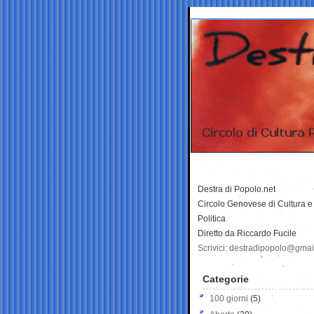
Destra di Popolo.net
Circolo Genovese di Cultura e
Politica
Diretto da Riccardo Fucile
Scrivici: destradipopolo@gma
Categorie
100 giorni
(5)