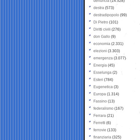
denuncia
(14.528)
destra
(573)
destradipopolo
(99)
Di Pietro
(101)
Diritti civili
(276)
don Gallo
(9)
economia
(2.331)
elezioni
(3.303)
emergenza
(3.077)
Energia
(45)
Esselunga
(2)
Esteri
(784)
Eugenetica
(3)
Europa
(1.314)
Fassino
(13)
federalismo
(167)
Ferrara
(21)
Ferretti
(6)
ferrovie
(133)
finanziaria
(325)