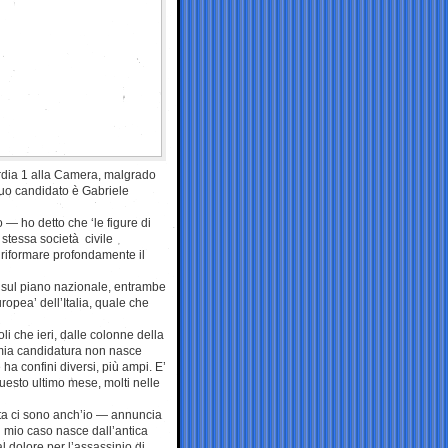
bardia 1 alla Camera, malgrado
 suo candidato è Gabriele
 — ho detto che ‘le figure di
stessa società civile
 riformare profondamente il
 sul piano nazionale, entrambe
europea’ dell’Italia, quale che
i che ieri, dalle colonne della
 mia candidatura non nasce
 ha confini diversi, più ampi. E’
uesto ultimo mese, molti nelle
lta ci sono anch’io — annuncia
l mio caso nasce dall’antica
 dolore per l’assassinio di