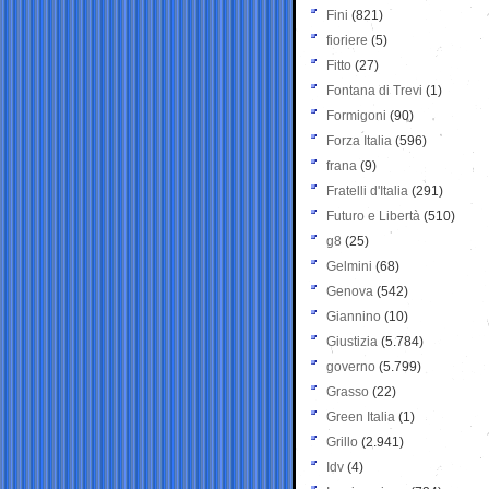
Fini
(821)
fioriere
(5)
Fitto
(27)
Fontana di Trevi
(1)
Formigoni
(90)
Forza Italia
(596)
frana
(9)
Fratelli d'Italia
(291)
Futuro e Libertà
(510)
g8
(25)
Gelmini
(68)
Genova
(542)
Giannino
(10)
Giustizia
(5.784)
governo
(5.799)
Grasso
(22)
Green Italia
(1)
Grillo
(2.941)
Idv
(4)