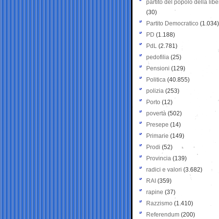
partito del popolo della libe
(30)
Partito Democratico
(1.034)
PD
(1.188)
PdL
(2.781)
pedofilia
(25)
Pensioni
(129)
Politica
(40.855)
polizia
(253)
Porto
(12)
povertà
(502)
Presepe
(14)
Primarie
(149)
Prodi
(52)
Provincia
(139)
radici e valori
(3.682)
RAI
(359)
rapine
(37)
Razzismo
(1.410)
Referendum
(200)