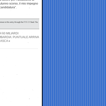
autunno scorso, il mio impegno
 candidatura”.
onses to this entry through the
RSS 2.0
feed. You
I 60 MILIARDI
MBARDIA: PUNTUALE ARRIVA
CASCA
»