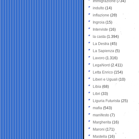
Immigrazione
(734)
indulto
(14)
inflazione
(26)
Ingroia
(15)
Interviste
(16)
la casta
(1.394)
La Destra
(45)
La Sapienza
(5)
Lavoro
(1.316)
LegaNord
(2.411)
Letta Enrico
(154)
Liberi e Uguali
(10)
Libia
(68)
Libri
(33)
Liguria Futurista
(25)
mafia
(543)
manifesto
(7)
Margherita
(16)
Maroni
(171)
Mastella
(16)