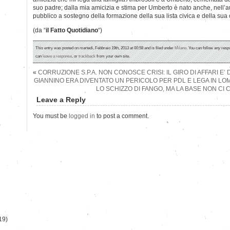
suo padre; dalla mia amicizia e stima per Umberto è nato anche, nell’
pubblico a sostegno della formazione della sua lista civica e della sua
(da “
il Fatto Quotidiano
“)
This entry was posted on martedì, Febbraio 19th, 2013 at 00:58 and is filed under
Milano
. You can follow any resp
can
leave a response
, or
trackback
from your own site.
«
CORRUZIONE S.P.A. NON CONOSCE CRISI: IL GIRO DI AFFARI E’ D
GIANNINO ERA DIVENTATO UN PERICOLO PER PDL E LEGA IN LO
LO SCHIZZO DI FANGO, MA LA BASE NON CI 
Leave a Reply
You must be
logged in
to post a comment.
)
19)