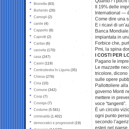
Quanto? I pochi 
Brunetta
(83)
Il 19% delle imp
Burlando
(26)
International — 
Camogli
(2)
Come dire una so
canile
(4)
E i ricavi di un’
Cappello
(8)
Banca Mondiale, 
impiantata in una
Caprotti
(2)
Forbice che, pur
Caritas
(6)
Pmi, la spina dor
carovita
(170)
I COSTI PER L
casa
(247)
Pagano le impre
Casini
(119)
Le mazzette nece
Centrodestra in Liguria
(35)
tricolore, dicon
Chiesa
(276)
sulle opere pubb
Cina
(10)
Pallottoliere all
Comune
(342)
governo Monti ne
Coop
(7)
mettere in preven
voce “tangenti”.
Cossiga
(7)
È un circolo viz
Costume
(5.581)
ogni punto perso 
criminalità
(1.402)
secondo l’agenzi
democratici e progressisti
(19)
esteri nel paese 