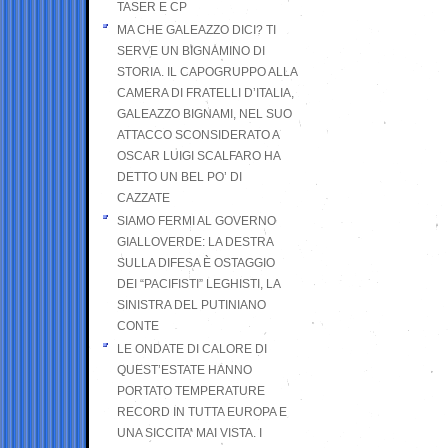
TASER E CP
MA CHE GALEAZZO DICI? TI
SERVE UN BIGNAMINO DI
STORIA. IL CAPOGRUPPO ALLA
CAMERA DI FRATELLI D’ITALIA,
GALEAZZO BIGNAMI, NEL SUO
ATTACCO SCONSIDERATO A
OSCAR LUIGI SCALFARO HA
DETTO UN BEL PO’ DI
CAZZATE
SIAMO FERMI AL GOVERNO
GIALLOVERDE: LA DESTRA
SULLA DIFESA È OSTAGGIO
DEI “PACIFISTI” LEGHISTI, LA
SINISTRA DEL PUTINIANO
CONTE
LE ONDATE DI CALORE DI
QUEST’ESTATE HANNO
PORTATO TEMPERATURE
RECORD IN TUTTA EUROPA E
UNA SICCITA’ MAI VISTA. I