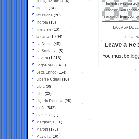
Immigrazione
(734)
This entry was posted o
indulto
(14)
economia
. You can fol
inflazione
(26)
trackback
from your ow
Ingroia
(15)
«
LA CASA DELLE
Interviste
(16)
la casta
(1.394)
REGIONA
Leave a Rep
La Destra
(45)
La Sapienza
(5)
You must be
log
Lavoro
(1.316)
LegaNord
(2.411)
Letta Enrico
(154)
Liberi e Uguali
(10)
Libia
(68)
Libri
(33)
Liguria Futurista
(25)
mafia
(543)
manifesto
(7)
Margherita
(16)
Maroni
(171)
Mastella
(16)