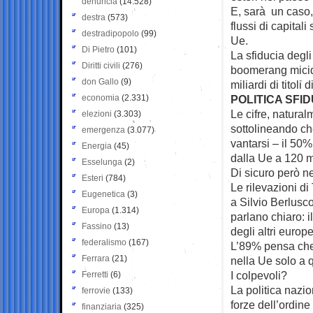
denuncia
(14.528)
E, sarà un caso,
destra
(573)
flussi di capital
destradipopolo
(99)
Ue.
Di Pietro
(101)
La sfiducia degli 
Diritti civili
(276)
boomerang micidi
don Gallo
(9)
miliardi di titoli 
economia
(2.331)
POLITICA SFI
Le cifre, natura
elezioni
(3.303)
sottolineando che
emergenza
(3.077)
vantarsi – il 50%
Energia
(45)
dalla Ue a 120 mi
Esselunga
(2)
Di sicuro però n
Esteri
(784)
Le rilevazioni di
Eugenetica
(3)
a Silvio Berlusc
Europa
(1.314)
parlano chiaro: i
Fassino
(13)
degli altri europe
federalismo
(167)
L’89% pensa che 
Ferrara
(21)
nella Ue solo a 
I colpevoli?
Ferretti
(6)
La politica nazi
ferrovie
(133)
forze dell’ordine
finanziaria
(325)