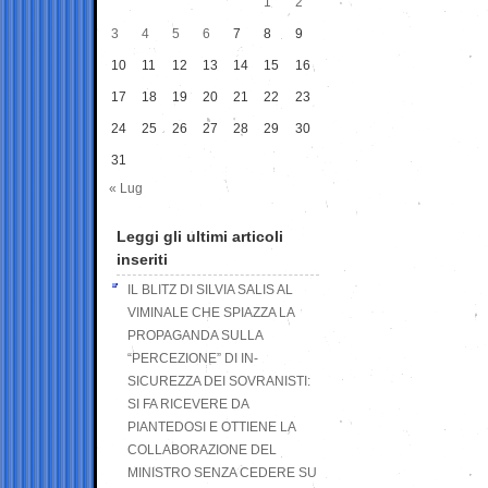
1
2
3
4
5
6
7
8
9
10
11
12
13
14
15
16
17
18
19
20
21
22
23
24
25
26
27
28
29
30
31
« Lug
Leggi gli ultimi articoli
inseriti
IL BLITZ DI SILVIA SALIS AL
VIMINALE CHE SPIAZZA LA
PROPAGANDA SULLA
“PERCEZIONE” DI IN-
SICUREZZA DEI SOVRANISTI:
SI FA RICEVERE DA
PIANTEDOSI E OTTIENE LA
COLLABORAZIONE DEL
MINISTRO SENZA CEDERE SU