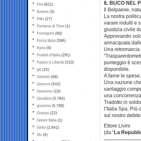
IL BUCO NEL P
Fini
(821)
Il Belpaese, nat
fioriere
(5)
La nostra politic
Fitto
(27)
varare indulti e
Fontana di Trevi
(1)
giustizia civile 
Formigoni
(90)
Approvando solo 
Forza Italia
(596)
annacquata dalle
frana
(9)
Una retromarcia f
Fratelli d'Italia
(291)
“Trasparentometr
punteggio è sces
Futuro e Libertà
(510)
disponibile.
g8
(25)
A farne le spese, a
Gelmini
(68)
Una nazione che 
Genova
(542)
vantaggio compet
Giannino
(10)
una concorrenza
Giustizia
(5.784)
Tradotto in soldo
governo
(5.799)
l’Italia Spa. Più
Grasso
(22)
sul nostro debito
Green Italia
(1)
Ettore Livini
Grillo
(2.941)
(da “
La Repubbl
Idv
(4)