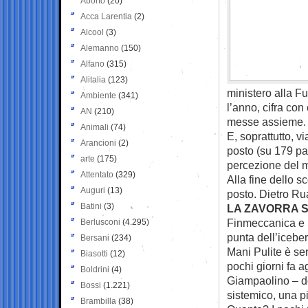
Aborto
(20)
Acca Larentia
(2)
Alcool
(3)
Alemanno
(150)
Alfano
(315)
Alitalia
(123)
ministero alla F
Ambiente
(341)
l’anno, cifra con
AN
(210)
messe assieme.
Animali
(74)
E, soprattutto, 
Arancioni
(2)
posto (su 179 pae
arte
(175)
percezione del m
Attentato
(329)
Alla fine dello s
Auguri
(13)
posto. Dietro Ru
Batini
(3)
LA ZAVORRA 
Finmeccanica e S
Berlusconi
(4.295)
punta dell’iceber
Bersani
(234)
Mani Pulite è ser
Biasotti
(12)
pochi giorni fa a
Boldrini
(4)
Giampaolino – de
Bossi
(1.221)
sistemico, una 
Brambilla
(38)