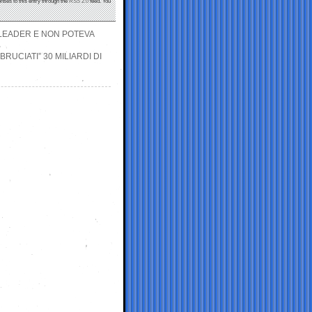
nses to this entry through the
RSS 2.0
feed. You
O LEADER E NON POTEVA
RUCIATI” 30 MILIARDI DI