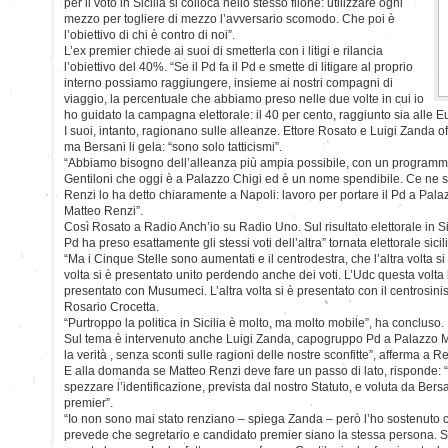
per il voto in Sicilia si colloca nello stesso filone: utilizzare ogni
mezzo per togliere di mezzo l’avversario scomodo. Che poi è
l’obiettivo di chi è contro di noi”.
L’ex premier chiede ai suoi di smetterla con i litigi e rilancia
l’obiettivo del 40%. “Se il Pd fa il Pd e smette di litigare al proprio
interno possiamo raggiungere, insieme ai nostri compagni di
viaggio, la percentuale che abbiamo preso nelle due volte in cui io
ho guidato la campagna elettorale: il 40 per cento, raggiunto sia alle
I suoi, intanto, ragionano sulle alleanze. Ettore Rosato e Luigi Zanda of
ma Bersani li gela: “sono solo tatticismi”.
“Abbiamo bisogno dell’alleanza più ampia possibile, con un program
Gentiloni che oggi è a Palazzo Chigi ed è un nome spendibile. Ce ne so
Renzi lo ha detto chiaramente a Napoli: lavoro per portare il Pd a Pala
Matteo Renzi”.
Così Rosato a Radio Anch’io su Radio Uno. Sul risultato elettorale in Sic
Pd ha preso esattamente gli stessi voti dell’altra” tornata elettorale sicil
“Ma i Cinque Stelle sono aumentati e il centrodestra, che l’altra volta s
volta si è presentato unito perdendo anche dei voti. L’Udc questa volta h
presentato con Musumeci. L’altra volta si è presentato con il centrosinis
Rosario Crocetta.
“Purtroppo la politica in Sicilia è molto, ma molto mobile”, ha concluso.
Sul tema è intervenuto anche Luigi Zanda, capogruppo Pd a Palazzo M
la verità , senza sconti sulle ragioni delle nostre sconfitte”, afferma a R
E alla domanda se Matteo Renzi deve fare un passo di lato, risponde: “
spezzare l’identificazione, prevista dal nostro Statuto, e voluta da Bers
premier”.
“Io non sono mai stato renziano – spiega Zanda – però l’ho sostenuto con
prevede che segretario e candidato premier siano la stessa persona. 