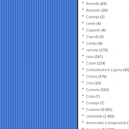
Brunetta
(83)
Burlando
(26)
Camogli
(2)
canile
(4)
Cappello
(8)
Caprotti
(2)
Caritas
(6)
carovita
(170)
casa
(247)
Casini
(119)
Centrodestra in Liguria
(35
Chiesa
(276)
Cina
(10)
Comune
(342)
Coop
(7)
Cossiga
(7)
Costume
(5.581)
criminalità
(1.402)
democratici e progressisti
(