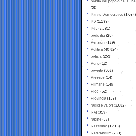
partito del popolo della libe
(30)
Partito Democratico
(1.034)
PD
(1.188)
PdL
(2.781)
pedofilia
(25)
Pensioni
(129)
Politica
(40.824)
polizia
(253)
Porto
(12)
povertà
(502)
Presepe
(14)
Primarie
(149)
Prodi
(52)
Provincia
(139)
radici e valori
(3.682)
RAI
(359)
rapine
(37)
Razzismo
(1.410)
Referendum
(200)