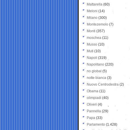
Mattarella
(60)
Meloni
(14)
Milano
(300)
Montezemolo
(7)
Monti
(357)
moschea
(11)
Musso
(10)
Muti
(10)
Napoli
(319)
Napolitano
(220)
no global
(5)
notte bianca
(3)
Nuovo Centrodestra
(2)
Obama
(11)
olimpiadi
(40)
Oliveri
(4)
Pannella
(29)
Papa
(33)
Parlamento
(1.428)