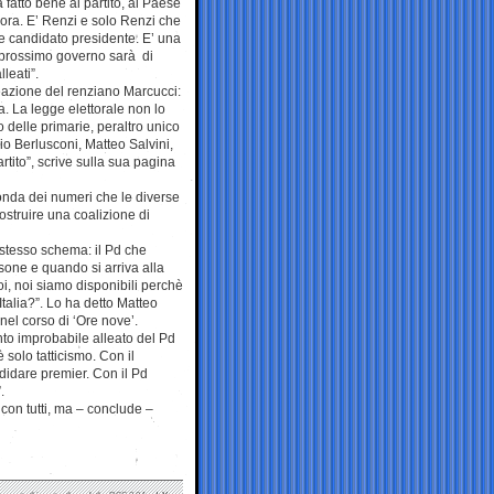
fatto bene al partito, al Paese
cora. E’ Renzi e solo Renzi che
e candidato presidente. E’ una
 prossimo governo sarà di
leati”.
eazione del renziano Marcucci:
. La legge elettorale non lo
o delle primarie, peraltro unico
io Berlusconi, Matteo Salvini,
artito”, scrive sulla sua pagina
conda dei numeri che le diverse
ostruire una coalizione di
 stesso schema: il Pd che
one e quando si arriva alla
oi, noi siamo disponibili perchè
Italia?”. Lo ha detto Matteo
 nel corso di ‘Ore nove’.
nto improbabile alleato del Pd
 solo tatticismo. Con il
ndidare premier. Con il Pd
.
 con tutti, ma – conclude –