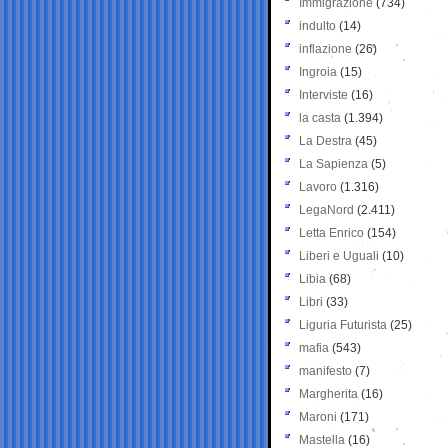
Immigrazione
(734)
indulto
(14)
inflazione
(26)
Ingroia
(15)
Interviste
(16)
la casta
(1.394)
La Destra
(45)
La Sapienza
(5)
Lavoro
(1.316)
LegaNord
(2.411)
Letta Enrico
(154)
Liberi e Uguali
(10)
Libia
(68)
Libri
(33)
Liguria Futurista
(25)
mafia
(543)
manifesto
(7)
Margherita
(16)
Maroni
(171)
Mastella
(16)