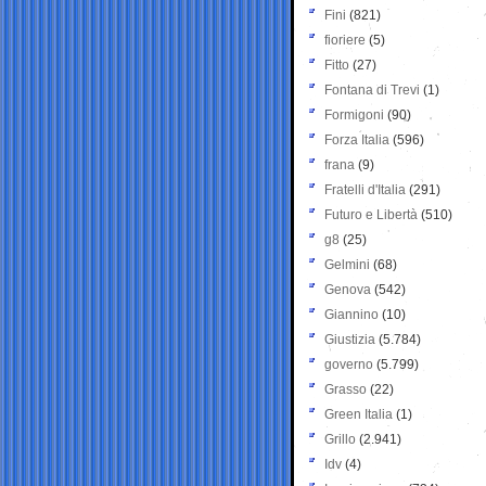
Fini
(821)
fioriere
(5)
Fitto
(27)
Fontana di Trevi
(1)
Formigoni
(90)
Forza Italia
(596)
frana
(9)
Fratelli d'Italia
(291)
Futuro e Libertà
(510)
g8
(25)
Gelmini
(68)
Genova
(542)
Giannino
(10)
Giustizia
(5.784)
governo
(5.799)
Grasso
(22)
Green Italia
(1)
Grillo
(2.941)
Idv
(4)