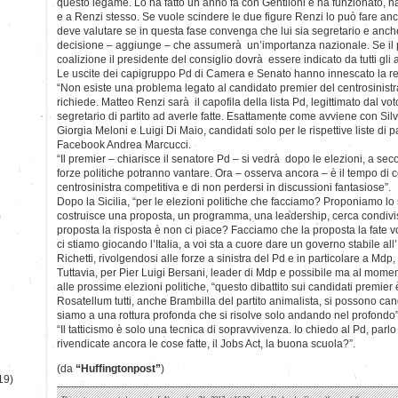
questo legame. Lo ha fatto un anno fa con Gentiloni e ha funzionato, ha 
e a Renzi stesso. Se vuole scindere le due figure Renzi lo può fare an
deve valutare se in questa fase convenga che lui sia segretario e anch
decisione – aggiunge – che assumerà un’importanza nazionale. Se il
coalizione il presidente del consiglio dovrà essere indicato da tutti gli al
Le uscite dei capigruppo Pd di Camera e Senato hanno innescato la r
“Non esiste una problema legato al candidato premier del centrosinistra
richiede. Matteo Renzi sarà il capofila della lista Pd, legittimato dal vot
segretario di partito ad averle fatte. Esattamente come avviene con Silv
Giorgia Meloni e Luigi Di Maio, candidati solo per le rispettive liste di p
Facebook Andrea Marcucci.
“Il premier – chiarisce il senatore Pd – si vedrà dopo le elezioni, a se
forze politiche potranno vantare. Ora – osserva ancora – è il tempo di c
centrosinistra competitiva e di non perdersi in discussioni fantasiose”.
Dopo la Sicilia, “per le elezioni politiche che facciamo? Proponiamo lo
)
costruisce una proposta, un programma, una leadership, cerca condivis
proposta la risposta è non ci piace? Facciamo che la proposta la fate v
ci stiamo giocando l’Italia, a voi sta a cuore dare un governo stabile all’
Richetti, rivolgendosi alle forze a sinistra del Pd e in particolare a Mdp,
Tuttavia, per Pier Luigi Bersani, leader di Mdp e possibile ma al mome
alle prossime elezioni politiche, “questo dibattito sui candidati premier è
Rosatellum tutti, anche Brambilla del partito animalista, si possono ca
siamo a una rottura profonda che si risolve solo andando nel profondo”
“Il tatticismo è solo una tecnica di sopravvivenza. Io chiedo al Pd, parlo
rivendicate ancora le cose fatte, il Jobs Act, la buona scuola?”.
(da
“Huffingtonpost”
)
19)