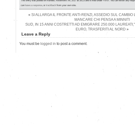
This entry was posted on martedì, Novembre 7th, 2017 at 16:23 and is filed under
Renzi
. You can follow any respo
can
leave a response
, or
trackback
from your own site.
«
SI ALLARGA IL FRONTE ANTI-RENZI, ASSEDIO SUL CAMBI
MANCARE CHI PENSA A MINNITI
SUD, IN 15 ANNI COSTRETTI AD EMIGRARE 250.000 LAUREATI,”B
EURO, TRASFERITI AL NORD
»
Leave a Reply
You must be
logged in
to post a comment.