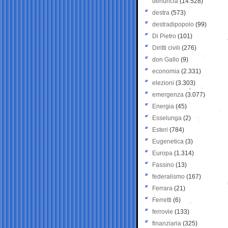
denuncia
(14.528)
destra
(573)
destradipopolo
(99)
Di Pietro
(101)
Diritti civili
(276)
don Gallo
(9)
economia
(2.331)
elezioni
(3.303)
emergenza
(3.077)
Energia
(45)
Esselunga
(2)
Esteri
(784)
Eugenetica
(3)
Europa
(1.314)
Fassino
(13)
federalismo
(167)
Ferrara
(21)
Ferretti
(6)
ferrovie
(133)
finanziaria
(325)