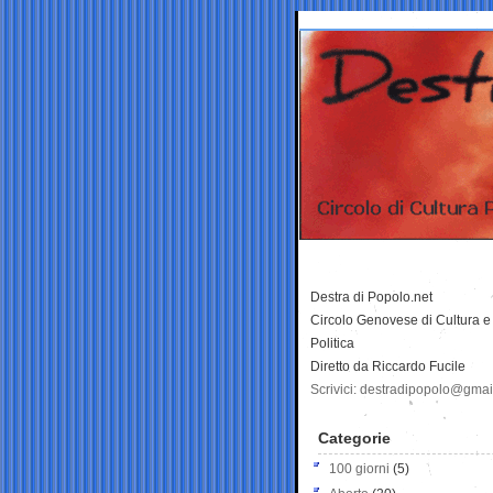
Destra di Popolo.net
Circolo Genovese di Cultura e
Politica
Diretto da Riccardo Fucile
Scrivici: destradipopolo@gma
Categorie
100 giorni
(5)