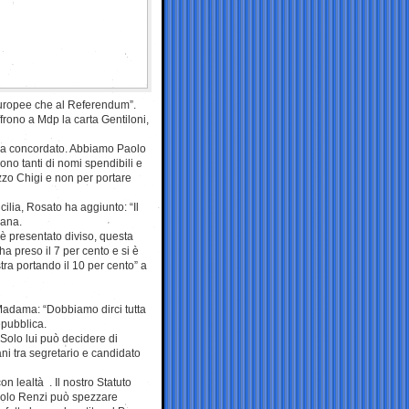
 Europee che al Referendum”.
frono a Mdp la carta Gentiloni,
ma concordato. Abbiamo Paolo
no tanti di nomi spendibili e
zzo Chigi e non per portare
ilia, Rosato ha aggiunto: “Il
iana.
i è presentato diviso, questa
a preso il 7 per cento e si è
tra portando il 10 per cento” a
adama: “Dobbiamo dirci tutta
epubblica.
Solo lui può decidere di
ani tra segretario e candidato
 lealtà . Il nostro Statuto
Solo Renzi può spezzare