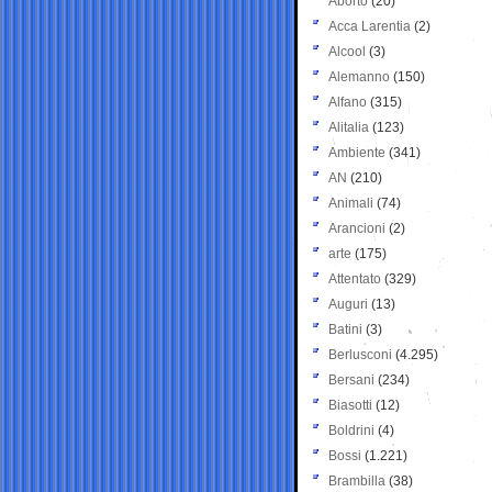
Aborto
(20)
Acca Larentia
(2)
Alcool
(3)
Alemanno
(150)
Alfano
(315)
Alitalia
(123)
Ambiente
(341)
AN
(210)
Animali
(74)
Arancioni
(2)
arte
(175)
Attentato
(329)
Auguri
(13)
Batini
(3)
Berlusconi
(4.295)
Bersani
(234)
Biasotti
(12)
Boldrini
(4)
Bossi
(1.221)
Brambilla
(38)