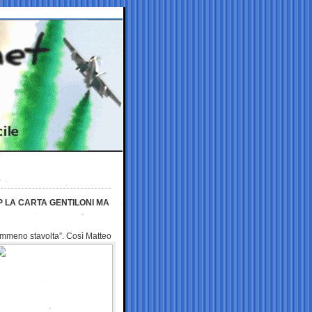
”
P LA CARTA GENTILONI MA
emmeno stavolta”.
Così Matteo