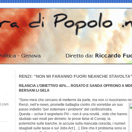
RENZI: “NON MI FARANNO FUORI NEANCHE STAVOLTA
RILANCIA L’OBIETTIVO 40%… ROSATO E SANDA OFFRONO A MD
BERSANI LI GELA
“Sono mesi che cercano di mettermi da parte, ma non ci riusciranno n
il.com
Renzi, nell’e-news, promette battaglia contro chi vorrebbe un suo
passo indietro “per sistemare i problemi” del centrosinistra.
Questa – scrive il segretario Pd – non è una novità , visto che hanno
studiato vari modi per dirmelo: le prove false di Consip, la
polemiche sulle banche, le accuse sulla mancata crescita, i numeri
sbagliati sulle tasse e sul Jobs Act […]. Dire che il problema sono io