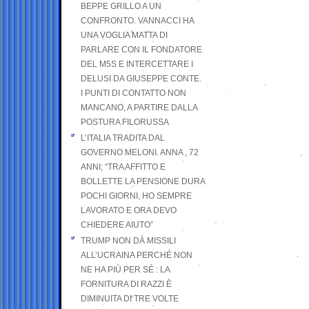
BEPPE GRILLO A UN
CONFRONTO. VANNACCI HA
UNA VOGLIA MATTA DI
PARLARE CON IL FONDATORE
DEL M5S E INTERCETTARE I
DELUSI DA GIUSEPPE CONTE.
I PUNTI DI CONTATTO NON
MANCANO, A PARTIRE DALLA
POSTURA FILORUSSA
L’ITALIA TRADITA DAL
GOVERNO MELONI. ANNA , 72
ANNI; “TRA AFFITTO E
BOLLETTE LA PENSIONE DURA
POCHI GIORNI, HO SEMPRE
LAVORATO E ORA DEVO
CHIEDERE AIUTO”
TRUMP NON DÀ MISSILI
ALL’UCRAINA PERCHÉ NON
NE HA PIÙ PER SÉ : LA
FORNITURA DI RAZZI È
DIMINUITA DI TRE VOLTE