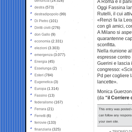
denuncia
(14.528)
A Roma è il panic
Oggi Fassina lan
destra
(573)
Rutelli, il cui a
destradipopolo
(99)
«Renzi fa la Leo
Di Pietro
(101)
con gli amici, co
Diritti civili
(276)
A Milano si aspet
don Gallo
(9)
quarantenne capa
economia
(2.331)
sconfitta.
elezioni
(3.303)
Nella riunione a
emergenza
(3.077)
espresse contro i
Energia
(45)
Guerini e lascia 
Esselunga
(2)
congresso: «Scind
Pd per cogliere l
Esteri
(784)
lancette».
Eugenetica
(3)
Europa
(1.314)
Monica Guerzon
Fassino
(13)
(da
“il Corriere
federalismo
(167)
Ferrara
(21)
This entry was posted 
can follow any response
Ferretti
(6)
your own site.
ferrovie
(133)
finanziaria
(325)
«
TRIONFO DE