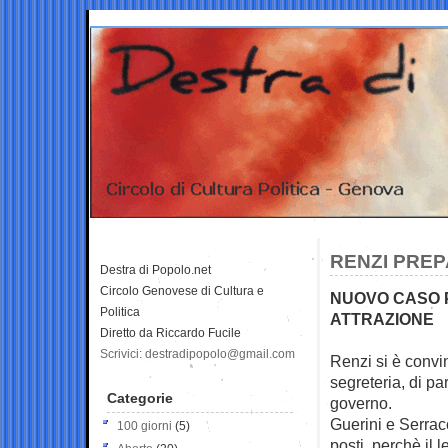
RENZI PREP
Destra di Popolo.net
Circolo Genovese di Cultura e
NUOVO CASO P
Politica
ATTRAZIONE
Diretto da Riccardo Fucile
Scrivici: destradipopolo@gmail.com
Renzi si è convi
segreteria, di
par
Categorie
governo.
Guerini e Serrac
100 giorni
(5)
posti, perchè il 