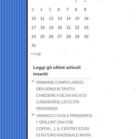
1
2
3
4
5
6
7
8
9
10
11
12
13
14
15
16
17
18
19
20
21
22
23
24
25
26
27
28
29
30
31
« Lug
Leggi gli ultimi articoli
inseriti
PRIMARIE CAMPO LARGO,
ORA SONO IN TANTI A
CHIEDERE A SILVIA SALIS DI
CANDIDARSI: LEI CI STA
PENSANDO
VANNACCI VUOLE PRENDERSI
I “GRILLINI” (SAI CHE
COPPIA…). IL CENTRO STUDI
DI FUTURO NAZIONALE INVITA