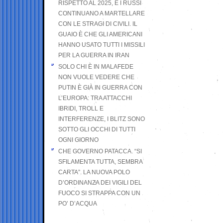
RISPETTO AL 2025, E I RUSSI
CONTINUANO A MARTELLARE
CON LE STRAGI DI CIVILI. IL
GUAIO È CHE GLI AMERICANI
HANNO USATO TUTTI I MISSILI
PER LA GUERRA IN IRAN
SOLO CHI È IN MALAFEDE
NON VUOLE VEDERE CHE
PUTIN È GIÀ IN GUERRA CON
L’EUROPA: TRA ATTACCHI
IBRIDI, TROLL E
INTERFERENZE, I BLITZ SONO
SOTTO GLI OCCHI DI TUTTI
OGNI GIORNO
CHE GOVERNO PATACCA. “SI
SFILAMENTA TUTTA, SEMBRA
CARTA”. LA NUOVA POLO
D’ORDINANZA DEI VIGILI DEL
FUOCO SI STRAPPA CON UN
PO’ D’ACQUA