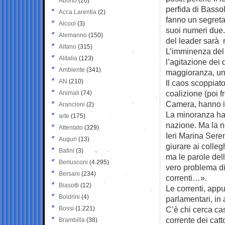
Aborto
(20)
perfida di Basso
Acca Larentia
(2)
fanno un segreta
Alcool
(3)
suoi numeri due
Alemanno
(150)
del leader sarà 
Alfano
(315)
L’imminenza del 
Alitalia
(123)
l’agitazione dei 
Ambiente
(341)
maggioranza, un
AN
(210)
Il caos scoppiato
coalizione (poi f
Animali
(74)
Camera, hanno in
Arancioni
(2)
La minoranza ha 
arte
(175)
nazione. Ma la no
Attentato
(329)
Ieri Marina Seren
Auguri
(13)
giurare ai colleg
Batini
(3)
ma le parole del
Berlusconi
(4.295)
vero problema di
Bersani
(234)
correnti…».
Biasotti
(12)
Le correnti, appu
Boldrini
(4)
parlamentari, in 
Bossi
(1.221)
C’è chi cerca cas
corrente dei catt
Brambilla
(38)