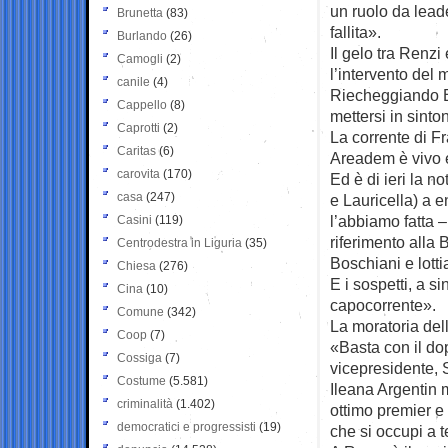
un ruolo da lead
Brunetta
(83)
fallita».
Burlando
(26)
Il gelo tra Renzi
Camogli
(2)
l’intervento del 
canile
(4)
Riecheggiando B
Cappello
(8)
mettersi in sinto
Caprotti
(2)
La corrente di Fr
Caritas
(6)
Areadem è vivo e
carovita
(170)
Ed è di ieri la no
casa
(247)
e Lauricella) a 
l’abbiamo fatta 
Casini
(119)
riferimento alla 
Centrodestra in Liguria
(35)
Boschiani e lotti
Chiesa
(276)
E i sospetti, a 
Cina
(10)
capocorrente».
Comune
(342)
La moratoria dell
Coop
(7)
«Basta con il do
Cossiga
(7)
vicepresidente, 
Costume
(5.581)
Ileana Argentin m
criminalità
(1.402)
ottimo premier e
democratici e progressisti
(19)
che si occupi a 