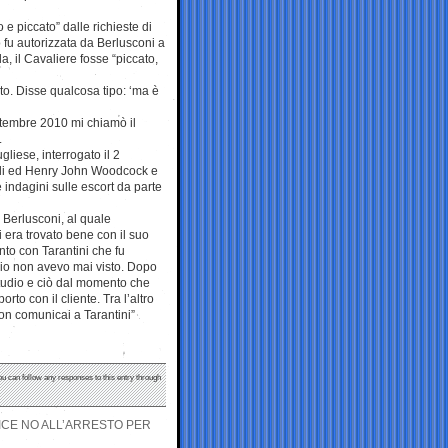
 e piccato” dalle richieste di
 fu autorizzata da Berlusconi a
la, il Cavaliere fosse “piccato,
to. Disse qualcosa tipo: ‘ma è
ettembre 2010 mi chiamò il
.
liese, interrogato il 2
lli ed Henry John Woodcock e
 indagini sulle escort da parte
Berlusconi, al quale
i era trovato bene con il suo
to con Tarantini che fu
 io non avevo mai visto. Dopo
 studio e ciò dal momento che
to con il cliente. Tra l’altro
on comunicai a Tarantini”
ou can follow any responses to this entry through
DICE NO ALL’ARRESTO PER