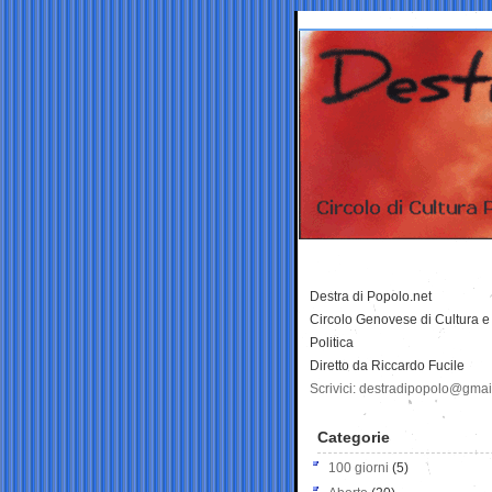
Destra di Popolo.net
Circolo Genovese di Cultura e
Politica
Diretto da Riccardo Fucile
Scrivici: destradipopolo@gma
Categorie
100 giorni
(5)