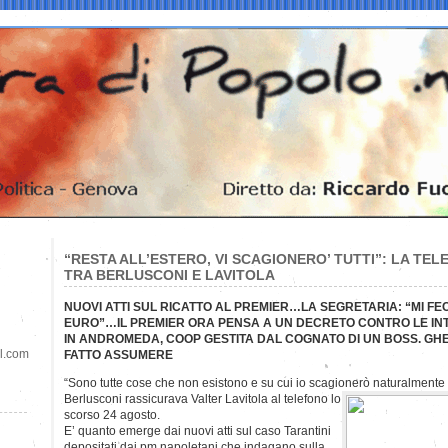
“RESTA ALL’ESTERO, VI SCAGIONERO’ TUTTI”: LA TE
TRA BERLUSCONI E LAVITOLA
NUOVI ATTI SUL RICATTO AL PREMIER…LA SEGRETARIA: “MI F
EURO”…IL PREMIER ORA PENSA A UN DECRETO CONTRO LE IN
IN ANDROMEDA, COOP GESTITA DAL COGNATO DI UN BOSS. GHE
il.com
FATTO ASSUMERE
“Sono tutte cose che non esistono e su cui io scagionerò naturalmente 
Berlusconi rassicurava Valter Lavitola al telefono lo
scorso 24 agosto.
E’ quanto emerge dai nuovi atti sul caso Tarantini
depositati dai pm napoletani che indagano sulla