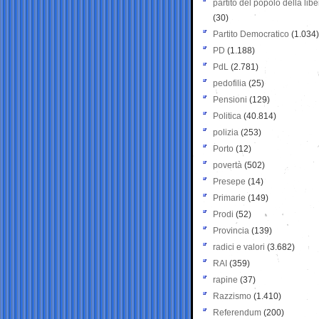
partito del popolo della libe
(30)
Partito Democratico
(1.034)
PD
(1.188)
PdL
(2.781)
pedofilia
(25)
Pensioni
(129)
Politica
(40.814)
polizia
(253)
Porto
(12)
povertà
(502)
Presepe
(14)
Primarie
(149)
Prodi
(52)
Provincia
(139)
radici e valori
(3.682)
RAI
(359)
rapine
(37)
Razzismo
(1.410)
Referendum
(200)