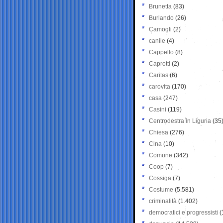
Brunetta
(83)
Burlando
(26)
Camogli
(2)
canile
(4)
Cappello
(8)
Caprotti
(2)
Caritas
(6)
carovita
(170)
casa
(247)
Casini
(119)
Centrodestra in Liguria
(35
Chiesa
(276)
Cina
(10)
Comune
(342)
Coop
(7)
Cossiga
(7)
Costume
(5.581)
criminalità
(1.402)
democratici e progressisti
(