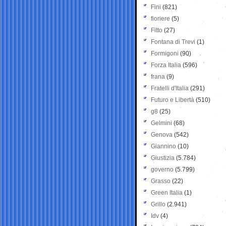
Fini
(821)
fioriere
(5)
Fitto
(27)
Fontana di Trevi
(1)
Formigoni
(90)
Forza Italia
(596)
frana
(9)
Fratelli d'Italia
(291)
Futuro e Libertà
(510)
g8
(25)
Gelmini
(68)
Genova
(542)
Giannino
(10)
Giustizia
(5.784)
governo
(5.799)
Grasso
(22)
Green Italia
(1)
Grillo
(2.941)
Idv
(4)