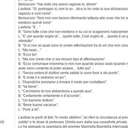
Berlusconi: “Hai visto che avevo ragione io, dimmi”
Lavitola: “Sì, purtroppo sì, non lo so…dico io ho visto la sua dichiarazi
ragazzo e così come”.
Berlusconi: “Non non non facevo riferimento tuttavia alle cose che ho 
esistono quindi sono”
Lavitola: “E…”
B: “Sono tutte cose che non esistono e su cui io scagionerò naturalmente
L: “E’ per questo voglio di’… quello tutto. Cioè voglio dì… questo è un 
oltretutto”.
B: “Sì io non so quali sono le vostre affermazioni tra di voi che non con
L: “Ma nean…”
B: “Ecco be”.
L: “Ma non credo che ci sia nessun tipo di affermazione”.
B: “Ecco comunque insomma io non non quando posso aiuto quando n
aiuto sono contento di poter aiutare… tutto qui”.
)
L: “Senza ombra di dubbio senta vabbè io sono fuori a sto punto”.
B: “E resta li e vediamo un po’”.
L: “Dopodiche proviamo a trovare il modo per contattarci”.
B: “Va bene”.
L: “Cerchiamo di non abbandona a questo qua”.
B: “Certamente certamente e d’accordo”.
L: “Un bacione dottore”.
B: “Bene buone vacanze”.
L: “Pure a lei”.
Lavitola le parlò di foto “in modo sibillino”, lei riferì la circostanza al 
19)
subito” e le disse di prelevare 10mila euro dalla sua cassaforte privata.
Lo ha spiegato la segretaria del premier Marinella Brambilla interrogata