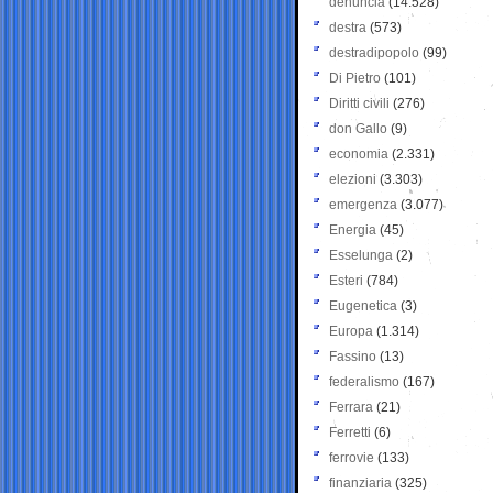
denuncia
(14.528)
destra
(573)
destradipopolo
(99)
Di Pietro
(101)
Diritti civili
(276)
don Gallo
(9)
economia
(2.331)
elezioni
(3.303)
emergenza
(3.077)
Energia
(45)
Esselunga
(2)
Esteri
(784)
Eugenetica
(3)
Europa
(1.314)
Fassino
(13)
federalismo
(167)
Ferrara
(21)
Ferretti
(6)
ferrovie
(133)
finanziaria
(325)