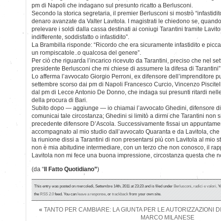
pm di Napoli che indagano sul presunto ricatto a Berlusconi.
Secondo la storica segretaria, il premier Berlusconi si mostrò “infastidito
denaro avanzate da Valter Lavitola. I magistrati le chiedono se, quando
prelevare i soldi dalla cassa destinati ai coniugi Tarantini tramite Lavito
indifferente, soddisfatto o infastidito”.
La Brambilla risponde: “Ricordo che era sicuramente infastidito e picca
un rompiscatole..o qualcosa del genere”.
Per ciò che riguarda l’incarico ricevuto da Tarantini, preciso che nel s
presidente Berlusconi che mi chiese di assumere la difesa di Tarantini”
Lo afferma l’avvocato Giorgio Perroni, ex difensore dell’imprenditore pug
settembre scorso dai pm di Napoli Francesco Curcio, Vincenzo Piscite
dal pm di Lecce Antonio De Donno, che indaga sui presunti ritardi nelle
della procura di Bari.
Subito dopo — aggiunge — io chiamai l’avvocato Ghedini, difensore di 
comunicai tale circostanza; Ghedini si limitò a dirmi che Tarantini non s
precedente difensore D’Ascola. Successivamente fissai un appuntamen
accompagnato al mio studio dall’avvocato Quaranta e da Lavitola, che
la riunione dissi a Tarantini di non presentarsi più con Lavitola al mio
non è mia abitudine intermediare, con un terzo che non conosco, il rappor
Lavitola non mi fece una buona impressione, circostanza questa che n
(da “
Il Fatto Quotidiano”
)
This entry was posted on mercoledì, Settembre 14th, 2011 at 23:23 and is filed under
Berlusconi
,
radici e valori
. Y
the
RSS 2.0
feed. You can
leave a response
, or
trackback
from your own site.
«
TANTO PER CAMBIARE: LA GIUNTA PER LE AUTORIZZAZIONI 
MARCO MILANESE