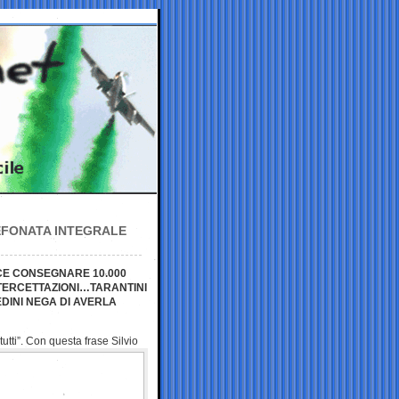
LEFONATA INTEGRALE
ECE CONSEGNARE 10.000
TERCETTAZIONI…TARANTINI
DINI NEGA DI AVERLA
tutti”. Con questa
frase Silvio