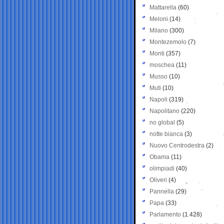
Mattarella
(60)
Meloni
(14)
Milano
(300)
Montezemolo
(7)
Monti
(357)
moschea
(11)
Musso
(10)
Muti
(10)
Napoli
(319)
Napolitano
(220)
no global
(5)
notte bianca
(3)
Nuovo Centrodestra
(2)
Obama
(11)
olimpiadi
(40)
Oliveri
(4)
Pannella
(29)
Papa
(33)
Parlamento
(1.428)