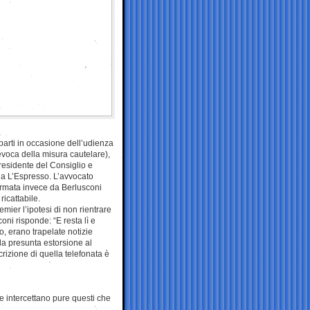
arti in occasione dell’udienza
revoca della misura cautelare),
presidente del Consiglio e
a da L’Espresso. L’avvocato
fermata invece da Berlusconi
ricattabile.
remier l’ipotesi di non rientrare
oni risponde: “E resta lì e
 erano trapelate notizie
lla presunta estorsione al
crizione di quella telefonata è
se intercettano pure questi che