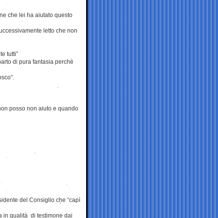
one che lei ha aiutato questo
successivamente letto che non
 tutti”
parto di pura fantasia perchè
osco”.
on posso non aiuto e quando
presidente del Consiglio che “capì
 in qualità di testimone dai