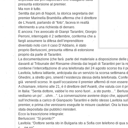
presunta estorsione al premier.
Ma non è tutto.
Sentita dai pm di Napoli, la storica segretaria del
premier Marinella Brambilla afferma che il direttore
de L’Avanti, parlando di “foto”, faceva in realtà
riferimento a una richiesta di denaro.
E ancora: l’ex avvocato di Gianpi Tarantini, Giorgio
Perroni, interrogato il 2 settembre, conferma che a
fargli assumere la difesa dell’imprenditore
diventato noto con il caso D’Addario, è stato
proprio Berlusconi, presunta vittima di estorsione
proprio da parte di Tarantini.
La documentazione (che farà parte del materiale a disposizione delle p
davanti al Tribunale del Riesame chiesta dai legali di Tarantini per la 
contiene l’intercettazione di una telefonata del 24 agosto scorso tra il 
Lavitola, tuttora latitante, anticipata da un servizio la scorsa settiman
Ghedini, a stretto giro, smentì l’esistenza stessa della telefonata. Con
già venerdì scorso. In quell’occasione il premier affermò di non essere 
A chiamare, intorno alle 21, è il direttore dell’Avanti, che valuta con il p
in Italia: ”Senta dottore, vabbe’io mo sono fuori…a sto punto…”. Berlusc
vediamo un po’…uhm…”. La conversazione avviene dopo che, appunto,
sull’inchiesta a carico di Gianpaolo Tarantini e dello stesso Lavitola su
premier, e prima che venissero eseguite le misure cautelari. Ora la tras
stata depositata dai pubblici ministeri.
Ecco la trascrizione integrale:
Berlusconi: “Sì pronto?”
Lavitola: “Dottore senta sto in Bulgaria sto a Sofia con telefono di qua 
c… ne so”