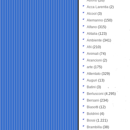
Aborto
(20)
Acca Larentia
(2)
Alcool
(3)
Alemanno
(150)
Alfano
(315)
Alitalia
(123)
Ambiente
(341)
AN
(210)
Animali
(74)
Arancioni
(2)
arte
(175)
Attentato
(329)
Auguri
(13)
Batini
(3)
Berlusconi
(4.295)
Bersani
(234)
Biasotti
(12)
Boldrini
(4)
Bossi
(1.221)
Brambilla
(38)