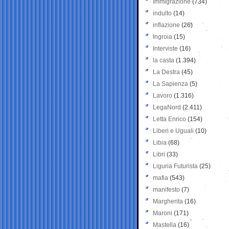
Immigrazione
(734)
indulto
(14)
inflazione
(26)
Ingroia
(15)
Interviste
(16)
la casta
(1.394)
La Destra
(45)
La Sapienza
(5)
Lavoro
(1.316)
LegaNord
(2.411)
Letta Enrico
(154)
Liberi e Uguali
(10)
Libia
(68)
Libri
(33)
Liguria Futurista
(25)
mafia
(543)
manifesto
(7)
Margherita
(16)
Maroni
(171)
Mastella
(16)