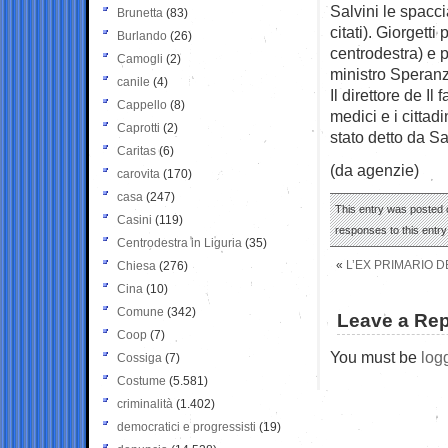
Salvini le spacci
Brunetta
(83)
citati). Giorgetti
Burlando
(26)
centrodestra) e p
Camogli
(2)
ministro Speranz
canile
(4)
Il direttore de I
Cappello
(8)
medici e i cittad
Caprotti
(2)
stato detto da Sal
Caritas
(6)
(da agenzie)
carovita
(170)
casa
(247)
This entry was posted 
Casini
(119)
responses to this entr
Centrodestra in Liguria
(35)
«
L’EX PRIMARIO D
Chiesa
(276)
Cina
(10)
Comune
(342)
Leave a Rep
Coop
(7)
You must be
log
Cossiga
(7)
Costume
(5.581)
criminalità
(1.402)
democratici e progressisti
(19)