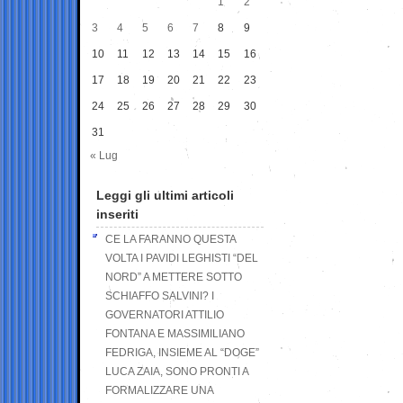
1
2
3
4
5
6
7
8
9
10
11
12
13
14
15
16
17
18
19
20
21
22
23
24
25
26
27
28
29
30
31
« Lug
Leggi gli ultimi articoli
inseriti
CE LA FARANNO QUESTA
VOLTA I PAVIDI LEGHISTI “DEL
NORD” A METTERE SOTTO
SCHIAFFO SALVINI? I
GOVERNATORI ATTILIO
FONTANA E MASSIMILIANO
FEDRIGA, INSIEME AL “DOGE”
LUCA ZAIA, SONO PRONTI A
FORMALIZZARE UNA