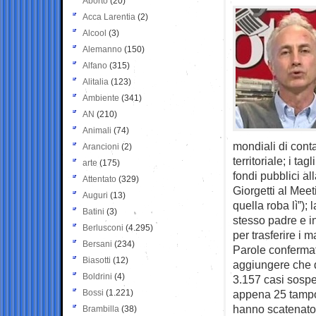
Aborto
(20)
Acca Larentia
(2)
Alcool
(3)
Alemanno
(150)
Alfano
(315)
Alitalia
(123)
Ambiente
(341)
AN
(210)
Animali
(74)
mondiali di cont
Arancioni
(2)
territoriale; i ta
arte
(175)
fondi pubblici al
Attentato
(329)
Giorgetti al Meet
Auguri
(13)
quella roba lì”);
Batini
(3)
stesso padre e i
Berlusconi
(4.295)
per trasferire i 
Bersani
(234)
Parole confermat
Biasotti
(12)
aggiungere che d
Boldrini
(4)
3.157 casi sospet
Bossi
(1.221)
appena 25 tampon
hanno scatenato l
Brambilla
(38)