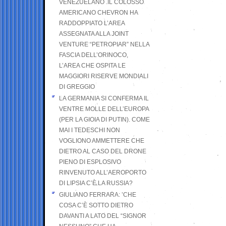
VENEZUELANO .IL COLOSSO
AMERICANO CHEVRON HA
RADDOPPIATO L’AREA
ASSEGNATA ALLA JOINT
VENTURE “PETROPIAR” NELLA
FASCIA DELL’ORINOCO,
L’AREA CHE OSPITA LE
MAGGIORI RISERVE MONDIALI
DI GREGGIO
LA GERMANIA SI CONFERMA IL
VENTRE MOLLE DELL’EUROPA
(PER LA GIOIA DI PUTIN). COME
MAI I TEDESCHI NON
VOGLIONO AMMETTERE CHE
DIETRO AL CASO DEL DRONE
PIENO DI ESPLOSIVO
RINVENUTO ALL’AEROPORTO
DI LIPSIA C’È LA RUSSIA?
GIULIANO FERRARA: ’CHE
COSA C’È SOTTO DIETRO
DAVANTI A LATO DEL “SIGNOR