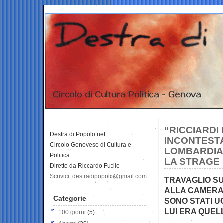
“RICCIARDI 
Destra di Popolo.net
INCONTEST
Circolo Genovese di Cultura e
LOMBARDIA:
Politica
LA STRAGE D
Diretto da Riccardo Fucile
Scrivici: destradipopolo@gmail.com
TRAVAGLIO SU
ALLA CAMERA:
Categorie
SONO STATI U
LUI ERA QUELL
100 giorni
(5)