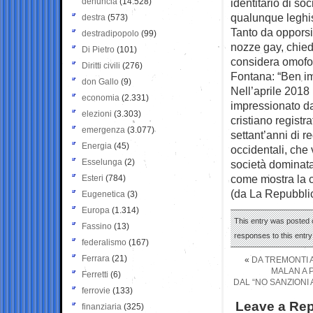
denuncia
(14.528)
identitario di so
qualunque leghis
destra
(573)
Tanto da opporsi
destradipopolo
(99)
nozze gay, chied
Di Pietro
(101)
considera omofobo
Diritti civili
(276)
Fontana: “Ben im
don Gallo
(9)
Nell’aprile 2018
economia
(2.331)
impressionato da 
elezioni
(3.303)
cristiano registr
emergenza
(3.077)
settant’anni di r
Energia
(45)
occidentali, che
Esselunga
(2)
società dominata
come mostra la c
Esteri
(784)
(da La Repubbli
Eugenetica
(3)
Europa
(1.314)
This entry was posted o
Fassino
(13)
responses to this entr
federalismo
(167)
Ferrara
(21)
«
DA TREMONTI A
MALAN A P
Ferretti
(6)
DAL “NO SANZIONI 
ferrovie
(133)
Leave a Rep
finanziaria
(325)