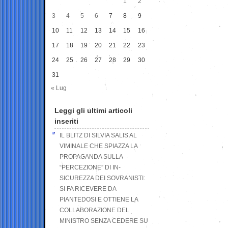
1
2
3
4
5
6
7
8
9
10
11
12
13
14
15
16
17
18
19
20
21
22
23
24
25
26
27
28
29
30
31
« Lug
Leggi gli ultimi articoli
inseriti
IL BLITZ DI SILVIA SALIS AL
VIMINALE CHE SPIAZZA LA
PROPAGANDA SULLA
“PERCEZIONE” DI IN-
SICUREZZA DEI SOVRANISTI:
SI FA RICEVERE DA
PIANTEDOSI E OTTIENE LA
COLLABORAZIONE DEL
MINISTRO SENZA CEDERE SU