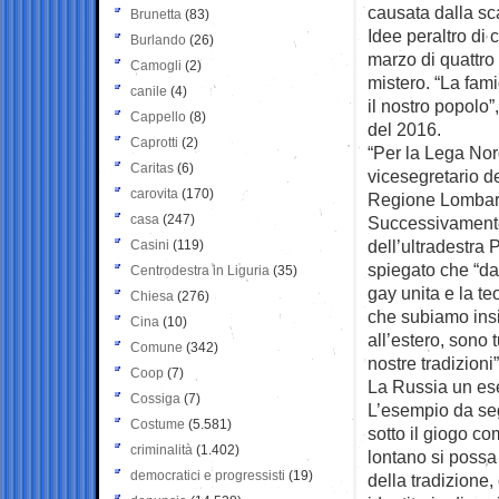
causata dalla sca
Brunetta
(83)
Idee peraltro di 
Burlando
(26)
marzo di quattro 
Camogli
(2)
mistero. “La fami
canile
(4)
il nostro popolo”
Cappello
(8)
del 2016.
Caprotti
(2)
“Per la Lega Nord
Caritas
(6)
vicesegretario d
carovita
(170)
Regione Lombard
casa
(247)
Successivamente,
dell’ultradestra
Casini
(119)
spiegato che “da 
Centrodestra in Liguria
(35)
gay unita e la te
Chiesa
(276)
che subiamo insi
Cina
(10)
all’estero, sono 
Comune
(342)
nostre tradizioni”
Coop
(7)
La Russia un es
Cossiga
(7)
L’esempio da seg
Costume
(5.581)
sotto il giogo co
criminalità
(1.402)
lontano si possa 
democratici e progressisti
(19)
della tradizione,