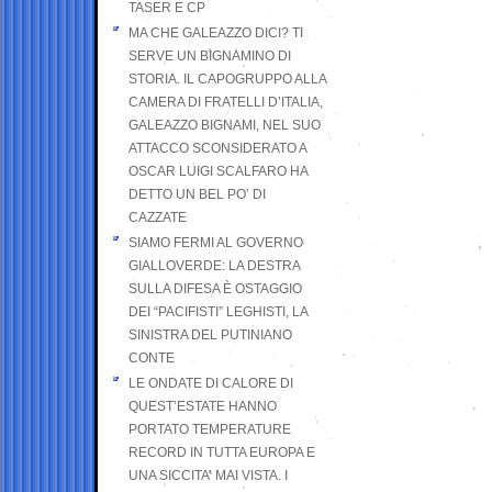
TASER E CP
MA CHE GALEAZZO DICI? TI
SERVE UN BIGNAMINO DI
STORIA. IL CAPOGRUPPO ALLA
CAMERA DI FRATELLI D’ITALIA,
GALEAZZO BIGNAMI, NEL SUO
ATTACCO SCONSIDERATO A
OSCAR LUIGI SCALFARO HA
DETTO UN BEL PO’ DI
CAZZATE
SIAMO FERMI AL GOVERNO
GIALLOVERDE: LA DESTRA
SULLA DIFESA È OSTAGGIO
DEI “PACIFISTI” LEGHISTI, LA
SINISTRA DEL PUTINIANO
CONTE
LE ONDATE DI CALORE DI
QUEST’ESTATE HANNO
PORTATO TEMPERATURE
RECORD IN TUTTA EUROPA E
UNA SICCITA’ MAI VISTA. I