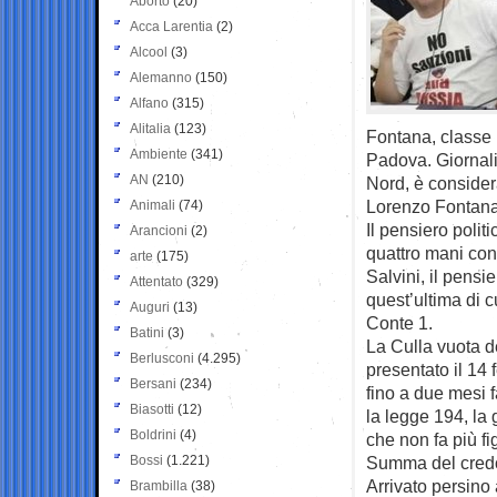
Aborto
(20)
Acca Larentia
(2)
Alcool
(3)
Alemanno
(150)
Alfano
(315)
Alitalia
(123)
Fontana, classe 1
Ambiente
(341)
Padova. Giornali
AN
(210)
Nord, è consider
Lorenzo Fontana,
Animali
(74)
Il pensiero politi
Arancioni
(2)
quattro mani con 
arte
(175)
Salvini, il pensi
Attentato
(329)
quest’ultima di c
Auguri
(13)
Conte 1.
Batini
(3)
La Culla vuota del
Berlusconi
(4.295)
presentato il 14 
Bersani
(234)
fino a due mesi 
Biasotti
(12)
la legge 194, la g
Boldrini
(4)
che non fa più fig
Bossi
(1.221)
Summa del credo 
Arrivato persino
Brambilla
(38)