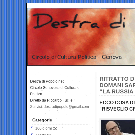
RITRATTO D
Destra di Popolo.net
DOMANI SAR
Circolo Genovese di Cultura e
“LA RUSSIA 
Politica
Diretto da Riccardo Fucile
ECCO COSA DI
Scrivici: destradipopolo@gmail.com
“RISVEGLIO C
Categorie
100 giorni
(5)