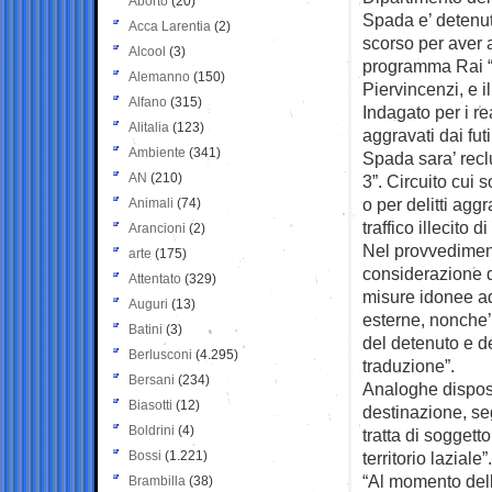
Aborto
(20)
Spada e’ detenut
Acca Larentia
(2)
scorso per aver a
Alcool
(3)
programma Rai 
Alemanno
(150)
Piervincenzi, e 
Alfano
(315)
Indagato per i re
Alitalia
(123)
aggravati dai fut
Ambiente
(341)
Spada sara’ recl
AN
(210)
3”. Circuito cui 
o per delitti agg
Animali
(74)
traffico illecito d
Arancioni
(2)
Nel provvediment
arte
(175)
considerazione de
Attentato
(329)
misure idonee ad
Auguri
(13)
esterne, nonche’
Batini
(3)
del detenuto e de
Berlusconi
(4.295)
traduzione”.
Bersani
(234)
Analoghe disposi
Biasotti
(12)
destinazione, s
Boldrini
(4)
tratta di soggetto
Bossi
(1.221)
territorio laziale”.
“Al momento dell’i
Brambilla
(38)