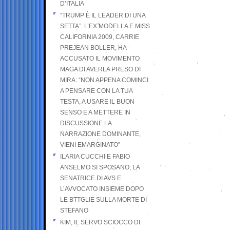
D’ITALIA
“TRUMP È IL LEADER DI UNA
SETTA”. L’EX MODELLA E MISS
CALIFORNIA 2009, CARRIE
PREJEAN BOLLER, HA
ACCUSATO IL MOVIMENTO
MAGA DI AVERLA PRESO DI
MIRA: “NON APPENA COMINCI
A PENSARE CON LA TUA
TESTA, A USARE IL BUON
SENSO E A METTERE IN
DISCUSSIONE LA
NARRAZIONE DOMINANTE,
VIENI EMARGINATO”
ILARIA CUCCHI E FABIO
ANSELMO SI SPOSANO; LA
SENATRICE DI AVS E
L’AVVOCATO INSIEME DOPO
LE BTTGLIE SULLA MORTE DI
STEFANO
KIM, IL SERVO SCIOCCO DI