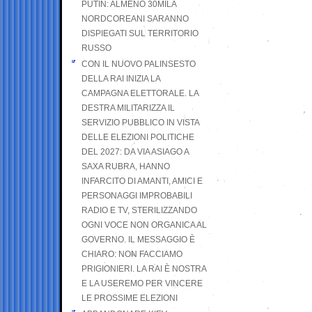
PUTIN: ALMENO 30MILA
NORDCOREANI SARANNO
DISPIEGATI SUL TERRITORIO
RUSSO
CON IL NUOVO PALINSESTO
DELLA RAI INIZIA LA
CAMPAGNA ELETTORALE. LA
DESTRA MILITARIZZA IL
SERVIZIO PUBBLICO IN VISTA
DELLE ELEZIONI POLITICHE
DEL 2027: DA VIA ASIAGO A
SAXA RUBRA, HANNO
INFARCITO DI AMANTI, AMICI E
PERSONAGGI IMPROBABILI
RADIO E TV, STERILIZZANDO
OGNI VOCE NON ORGANICA AL
GOVERNO. IL MESSAGGIO È
CHIARO: NON FACCIAMO
PRIGIONIERI. LA RAI È NOSTRA
E LA USEREMO PER VINCERE
LE PROSSIME ELEZIONI