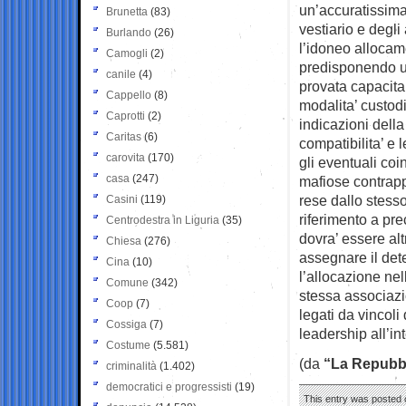
un’accuratissima 
Brunetta
(83)
vestiario e degli
Burlando
(26)
l’idoneo allocam
Camogli
(2)
predisponendo un
canile
(4)
provata capacita
Cappello
(8)
modalita’ custod
Caprotti
(2)
indicazioni della
Caritas
(6)
compatibilita’ e l
carovita
(170)
gli eventuali coi
casa
(247)
mafiose contrappo
rese dallo stess
Casini
(119)
riferimento a pre
Centrodestra in Liguria
(35)
dovra’ essere al
Chiesa
(276)
assegnare il det
Cina
(10)
l’allocazione ne
Comune
(342)
stessa associazio
Coop
(7)
legati da vincoli 
Cossiga
(7)
leadership all’in
Costume
(5.581)
(da
“La Repubb
criminalità
(1.402)
democratici e progressisti
(19)
This entry was posted 