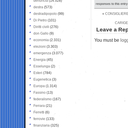
denuncia
(14.528)
responses to this entr
destra
(573)
destradipopolo
(99)
«
CONSIGLIERE
Di Pietro
(101)
CARIGE 
Diritti civili
(276)
Leave a Rep
don Gallo
(9)
You must be
log
economia
(2.331)
elezioni
(3.303)
emergenza
(3.077)
Energia
(45)
Esselunga
(2)
Esteri
(784)
Eugenetica
(3)
Europa
(1.314)
Fassino
(13)
federalismo
(167)
Ferrara
(21)
Ferretti
(6)
ferrovie
(133)
finanziaria
(325)