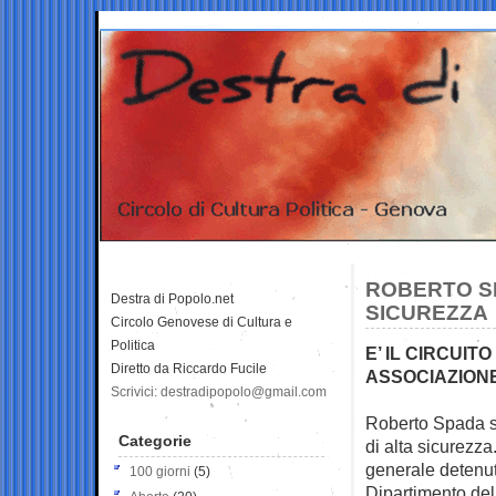
ROBERTO S
Destra di Popolo.net
SICUREZZA
Circolo Genovese di Cultura e
Politica
E’ IL CIRCUIT
Diretto da Riccardo Fucile
ASSOCIAZION
Scrivici: destradipopolo@gmail.com
Roberto Spada sa
Categorie
di alta
sicurezza.
generale detenuti
100 giorni
(5)
Dipartimento del