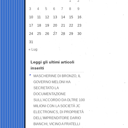
1
2
3
4
5
6
7
8
9
10
11
12
13
14
15
16
17
18
19
20
21
22
23
24
25
26
27
28
29
30
31
« Lug
Leggi gli ultimi articoli
inseriti
MASCHERINE DI BRONZO, IL
GOVERNO MELONI HA
SECRETATO LA
DOCUMENTAZIONE
SULL’ACCORDO DA OLTRE 100
MILIONI CON LA SOCIETÀ JC
ELECTRONICS, DI PROPRIETÀ
DELL’IMPRENDITORE DARIO
BIANCHI, VICINO A FRATELLI