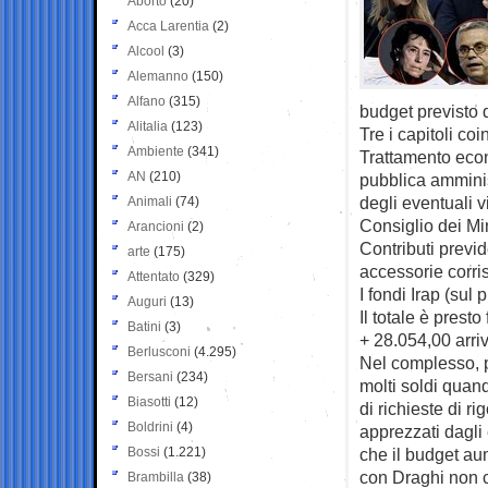
Aborto
(20)
Acca Larentia
(2)
Alcool
(3)
Alemanno
(150)
Alfano
(315)
budget previsto 
Alitalia
(123)
Tre i capitoli coin
Ambiente
(341)
Trattamento eco
AN
(210)
pubblica amminist
degli eventuali v
Animali
(74)
Consiglio dei Mini
Arancioni
(2)
Contributi previ
arte
(175)
accessorie corris
Attentato
(329)
I fondi Irap (sul 
Auguri
(13)
Il totale è prest
Batini
(3)
+ 28.054,00 arri
Berlusconi
(4.295)
Nel complesso, p
Bersani
(234)
molti soldi quan
Biasotti
(12)
di richieste di r
Boldrini
(4)
apprezzati dagli
Bossi
(1.221)
che il budget au
con Draghi non c’
Brambilla
(38)