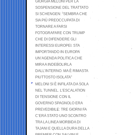
GIORGIA MELONI PER LA
SOSPENSIONE DEL TRATTATO
SI SCHENGEN: “SEMBRA CHE
SIA PIÙ PREOCCUPATA DI
TORNARE A FARSI
FOTOGRAFARE CON TRUMP
CHE DI DIFENDERE GLI
INTERESSI EUROPEI. STA
IMPORTANDO IN EUROPA
UN’AGENDA POLITICA CHE
MIRA A INDEBOLIRLA
DALL’INTERNO. MA È RIMASTA
PIUTTOSTO ISOLATA”
MELONI SI È INFILATA DA SOLA
NEL TUNNEL. L’ESCALATION
DI TENSIONE CON IL
GOVERNO SPAGNOLO ERA
PREVEDIBILE: TRE GIORNI FA
C’ERA STATO UNO SCONTRO
TRA LA LINEA MORBIDA DI
TAJANI E QUELLA DURA DELLA
PREMIER CON SALVINI E