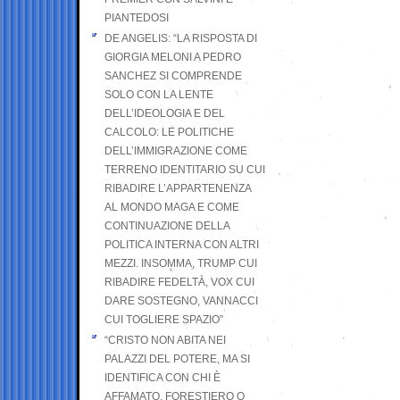
PIANTEDOSI
DE ANGELIS: “LA RISPOSTA DI
GIORGIA MELONI A PEDRO
SANCHEZ SI COMPRENDE
SOLO CON LA LENTE
DELL’IDEOLOGIA E DEL
CALCOLO: LE POLITICHE
DELL’IMMIGRAZIONE COME
TERRENO IDENTITARIO SU CUI
RIBADIRE L’APPARTENENZA
AL MONDO MAGA E COME
CONTINUAZIONE DELLA
POLITICA INTERNA CON ALTRI
MEZZI. INSOMMA, TRUMP CUI
RIBADIRE FEDELTÀ, VOX CUI
DARE SOSTEGNO, VANNACCI
CUI TOGLIERE SPAZIO”
“CRISTO NON ABITA NEI
PALAZZI DEL POTERE, MA SI
IDENTIFICA CON CHI È
AFFAMATO, FORESTIERO O