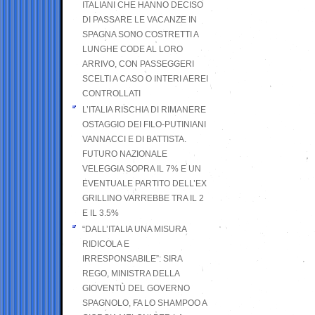
ITALIANI CHE HANNO DECISO
DI PASSARE LE VACANZE IN
SPAGNA SONO COSTRETTI A
LUNGHE CODE AL LORO
ARRIVO, CON PASSEGGERI
SCELTI A CASO O INTERI AEREI
CONTROLLATI
L’ITALIA RISCHIA DI RIMANERE
OSTAGGIO DEI FILO-PUTINIANI
VANNACCI E DI BATTISTA.
FUTURO NAZIONALE
VELEGGIA SOPRA IL 7% E UN
EVENTUALE PARTITO DELL’EX
GRILLINO VARREBBE TRA IL 2
E IL 3.5%
“DALL’ITALIA UNA MISURA
RIDICOLA E
IRRESPONSABILE”: SIRA
REGO, MINISTRA DELLA
GIOVENTÙ DEL GOVERNO
SPAGNOLO, FA LO SHAMPOO A