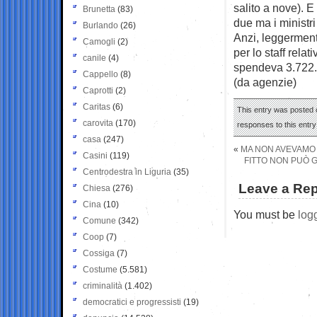
salito a nove). E
Brunetta
(83)
due ma i ministri
Burlando
(26)
Anzi, leggermente
Camogli
(2)
per lo staff relat
canile
(4)
spendeva 3.722.
Cappello
(8)
(da agenzie)
Caprotti
(2)
Caritas
(6)
This entry was posted 
carovita
(170)
responses to this entr
casa
(247)
«
MA NON AVEVAMO 
Casini
(119)
FITTO NON PUÒ GE
Centrodestra in Liguria
(35)
Leave a Rep
Chiesa
(276)
Cina
(10)
You must be
log
Comune
(342)
Coop
(7)
Cossiga
(7)
Costume
(5.581)
criminalità
(1.402)
democratici e progressisti
(19)