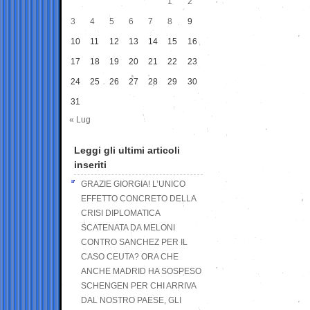
1
2
3
4
5
6
7
8
9
10
11
12
13
14
15
16
17
18
19
20
21
22
23
24
25
26
27
28
29
30
31
« Lug
Leggi gli ultimi articoli
inseriti
GRAZIE GIORGIA! L’UNICO
EFFETTO CONCRETO DELLA
CRISI DIPLOMATICA
SCATENATA DA MELONI
CONTRO SANCHEZ PER IL
CASO CEUTA? ORA CHE
ANCHE MADRID HA SOSPESO
SCHENGEN PER CHI ARRIVA
DAL NOSTRO PAESE, GLI