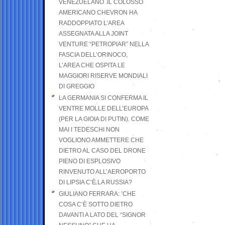
VENEZUELANO .IL COLOSSO
AMERICANO CHEVRON HA
RADDOPPIATO L’AREA
ASSEGNATA ALLA JOINT
VENTURE “PETROPIAR” NELLA
FASCIA DELL’ORINOCO,
L’AREA CHE OSPITA LE
MAGGIORI RISERVE MONDIALI
DI GREGGIO
LA GERMANIA SI CONFERMA IL
VENTRE MOLLE DELL’EUROPA
(PER LA GIOIA DI PUTIN). COME
MAI I TEDESCHI NON
VOGLIONO AMMETTERE CHE
DIETRO AL CASO DEL DRONE
PIENO DI ESPLOSIVO
RINVENUTO ALL’AEROPORTO
DI LIPSIA C’È LA RUSSIA?
GIULIANO FERRARA: ’CHE
COSA C’È SOTTO DIETRO
DAVANTI A LATO DEL “SIGNOR