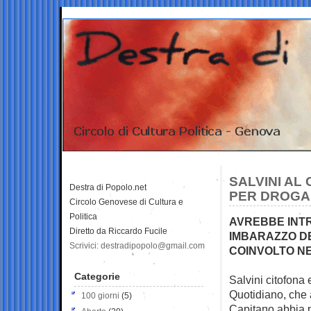
SALVINI AL
Destra di Popolo.net
PER DROGA
Circolo Genovese di Cultura e
Politica
AVREBBE INTRA
Diretto da Riccardo Fucile
IMBARAZZO DE
Scrivici: destradipopolo@gmail.com
COINVOLTO N
Categorie
Salvini citofona 
Quotidiano, che
100 giorni
(5)
Capitano abbia per