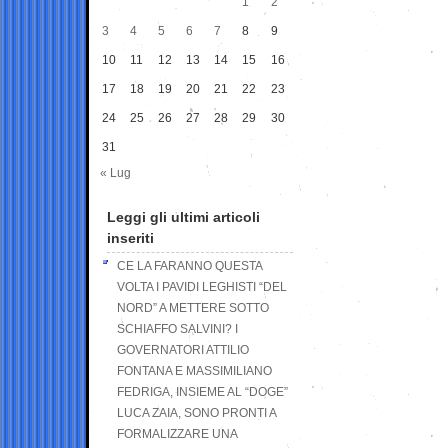
1
2
3
4
5
6
7
8
9
10
11
12
13
14
15
16
17
18
19
20
21
22
23
24
25
26
27
28
29
30
31
« Lug
Leggi gli ultimi articoli
inseriti
CE LA FARANNO QUESTA
VOLTA I PAVIDI LEGHISTI “DEL
NORD” A METTERE SOTTO
SCHIAFFO SALVINI? I
GOVERNATORI ATTILIO
FONTANA E MASSIMILIANO
FEDRIGA, INSIEME AL “DOGE”
LUCA ZAIA, SONO PRONTI A
FORMALIZZARE UNA