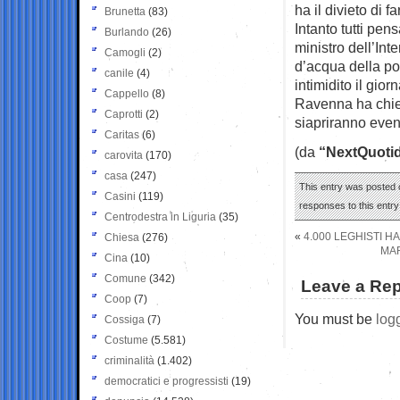
ha il divieto di f
Brunetta
(83)
Intanto tutti pe
Burlando
(26)
ministro dell’Int
Camogli
(2)
d’acqua della po
canile
(4)
intimidito il gio
Cappello
(8)
Ravenna ha chies
Caprotti
(2)
siapriranno event
Caritas
(6)
(da
“NextQuoti
carovita
(170)
casa
(247)
This entry was posted o
Casini
(119)
responses to this entr
Centrodestra in Liguria
(35)
«
4.000 LEGHISTI 
Chiesa
(276)
MAR
Cina
(10)
Comune
(342)
Leave a Rep
Coop
(7)
You must be
log
Cossiga
(7)
Costume
(5.581)
criminalità
(1.402)
democratici e progressisti
(19)