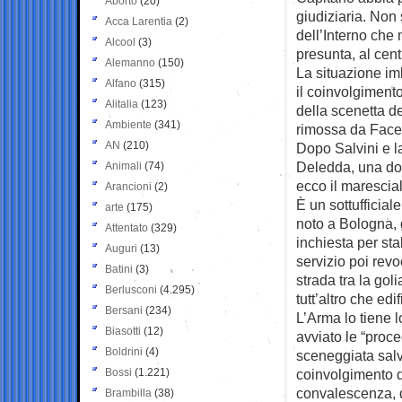
Aborto
(20)
giudiziaria. Non
Acca Larentia
(2)
dell’Interno che 
Alcool
(3)
presunta, al cen
Alemanno
(150)
La situazione im
Alfano
(315)
il coinvolgimento
Alitalia
(123)
della scenetta de
Ambiente
(341)
rimossa da Face
AN
(210)
Dopo Salvini e la
Deledda, una donn
Animali
(74)
ecco il marescial
Arancioni
(2)
È un sottufficial
arte
(175)
noto a Bologna, 
Attentato
(329)
inchiesta per st
Auguri
(13)
servizio poi rev
Batini
(3)
strada tra la go
Berlusconi
(4.295)
tutt’altro che edi
Bersani
(234)
L’Arma lo tiene l
Biasotti
(12)
avviato le “proce
Boldrini
(4)
sceneggiata salvi
Bossi
(1.221)
coinvolgimento de
convalescenza, d
Brambilla
(38)