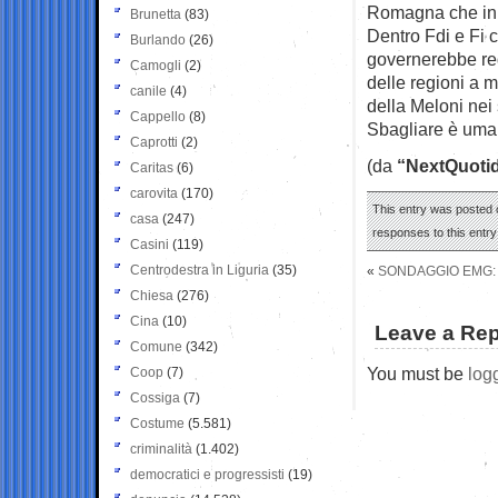
Romagna che in C
Brunetta
(83)
Dentro Fdi e Fi 
Burlando
(26)
governerebbe regi
Camogli
(2)
delle regioni a m
canile
(4)
della Meloni nei
Cappello
(8)
Sbagliare è uma
Caprotti
(2)
(da
“NextQuoti
Caritas
(6)
carovita
(170)
This entry was posted o
casa
(247)
responses to this entr
Casini
(119)
Centrodestra in Liguria
(35)
«
SONDAGGIO EMG: 
Chiesa
(276)
Cina
(10)
Leave a Rep
Comune
(342)
You must be
log
Coop
(7)
Cossiga
(7)
Costume
(5.581)
criminalità
(1.402)
democratici e progressisti
(19)