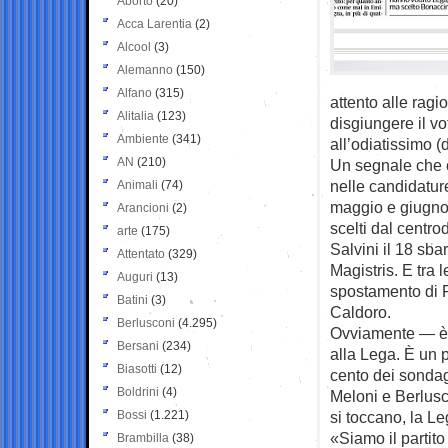
Aborto
(20)
Acca Larentia
(2)
Alcool
(3)
Alemanno
(150)
Alfano
(315)
attento alle ragi
Alitalia
(123)
disgiungere il vo
Ambiente
(341)
all’odiatissimo 
AN
(210)
Un segnale che 
nelle candidatur
Animali
(74)
maggio e giugno, 
Arancioni
(2)
scelti dal centr
arte
(175)
Salvini il 18 sb
Attentato
(329)
Magistris. E tra l
Auguri
(13)
spostamento di F
Batini
(3)
Caldoro.
Berlusconi
(4.295)
Ovviamente — è l’
Bersani
(234)
alla Lega. È un p
Biasotti
(12)
cento dei sonda
Boldrini
(4)
Meloni e Berlusco
Bossi
(1.221)
si toccano, la Le
«Siamo il partito
Brambilla
(38)