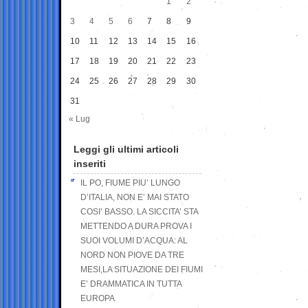
1
2
3
4
5
6
7
8
9
10
11
12
13
14
15
16
17
18
19
20
21
22
23
24
25
26
27
28
29
30
31
« Lug
Leggi gli ultimi articoli
inseriti
IL PO, FIUME PIU’ LUNGO
D’ITALIA, NON E’ MAI STATO
COSI’ BASSO. LA SICCITA’ STA
METTENDO A DURA PROVA I
SUOI VOLUMI D’ACQUA: AL
NORD NON PIOVE DA TRE
MESI,LA SITUAZIONE DEI FIUMI
E’ DRAMMATICA IN TUTTA
EUROPA