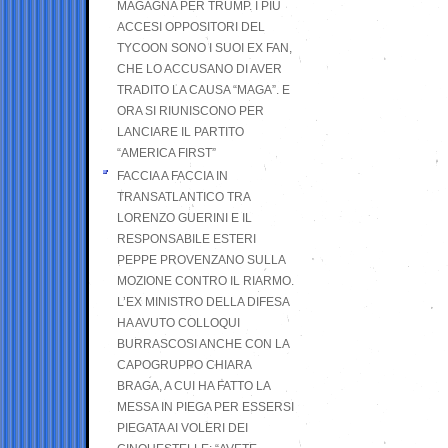
MAGAGNA PER TRUMP. I PIÙ
ACCESI OPPOSITORI DEL
TYCOON SONO I SUOI EX FAN,
CHE LO ACCUSANO DI AVER
TRADITO LA CAUSA “MAGA”. E
ORA SI RIUNISCONO PER
LANCIARE IL PARTITO
“AMERICA FIRST”
FACCIA A FACCIA IN
TRANSATLANTICO TRA
LORENZO GUERINI E IL
RESPONSABILE ESTERI
PEPPE PROVENZANO SULLA
MOZIONE CONTRO IL RIARMO.
L’EX MINISTRO DELLA DIFESA
HA AVUTO COLLOQUI
BURRASCOSI ANCHE CON LA
CAPOGRUPPO CHIARA
BRAGA, A CUI HA FATTO LA
MESSA IN PIEGA PER ESSERSI
PIEGATA AI VOLERI DEI