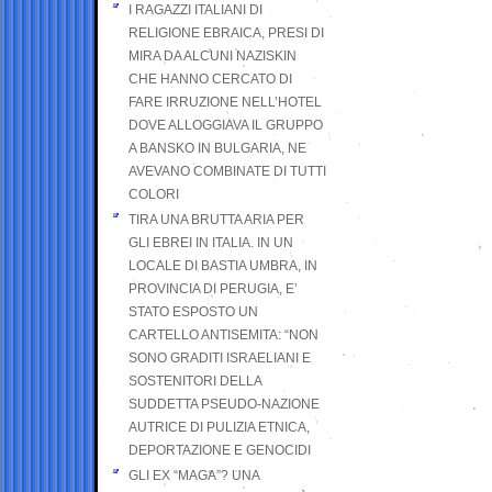
I RAGAZZI ITALIANI DI
RELIGIONE EBRAICA, PRESI DI
MIRA DA ALCUNI NAZISKIN
CHE HANNO CERCATO DI
FARE IRRUZIONE NELL’HOTEL
DOVE ALLOGGIAVA IL GRUPPO
A BANSKO IN BULGARIA, NE
AVEVANO COMBINATE DI TUTTI
COLORI
TIRA UNA BRUTTA ARIA PER
GLI EBREI IN ITALIA. IN UN
LOCALE DI BASTIA UMBRA, IN
PROVINCIA DI PERUGIA, E’
STATO ESPOSTO UN
CARTELLO ANTISEMITA: “NON
SONO GRADITI ISRAELIANI E
SOSTENITORI DELLA
SUDDETTA PSEUDO-NAZIONE
AUTRICE DI PULIZIA ETNICA,
DEPORTAZIONE E GENOCIDI
GLI EX “MAGA”? UNA