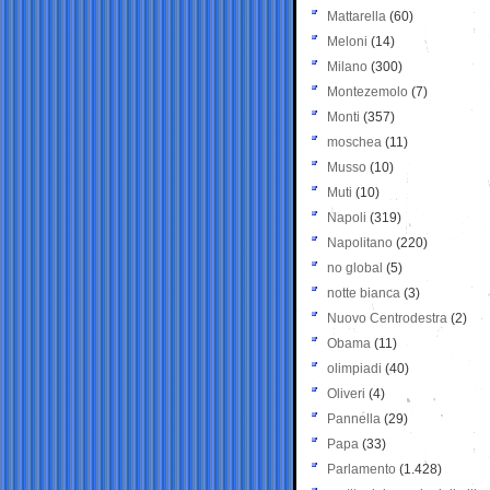
Mattarella
(60)
Meloni
(14)
Milano
(300)
Montezemolo
(7)
Monti
(357)
moschea
(11)
Musso
(10)
Muti
(10)
Napoli
(319)
Napolitano
(220)
no global
(5)
notte bianca
(3)
Nuovo Centrodestra
(2)
Obama
(11)
olimpiadi
(40)
Oliveri
(4)
Pannella
(29)
Papa
(33)
Parlamento
(1.428)