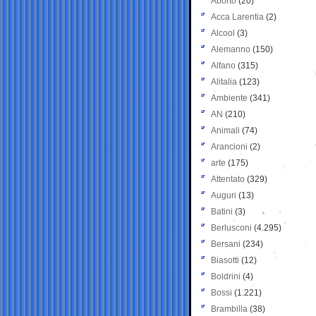
Aborto
(20)
Acca Larentia
(2)
Alcool
(3)
Alemanno
(150)
Alfano
(315)
Alitalia
(123)
Ambiente
(341)
AN
(210)
Animali
(74)
Arancioni
(2)
arte
(175)
Attentato
(329)
Auguri
(13)
Batini
(3)
Berlusconi
(4.295)
Bersani
(234)
Biasotti
(12)
Boldrini
(4)
Bossi
(1.221)
Brambilla
(38)