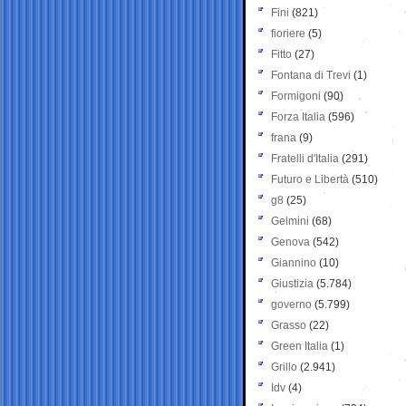
Fini
(821)
fioriere
(5)
Fitto
(27)
Fontana di Trevi
(1)
Formigoni
(90)
Forza Italia
(596)
frana
(9)
Fratelli d'Italia
(291)
Futuro e Libertà
(510)
g8
(25)
Gelmini
(68)
Genova
(542)
Giannino
(10)
Giustizia
(5.784)
governo
(5.799)
Grasso
(22)
Green Italia
(1)
Grillo
(2.941)
Idv
(4)