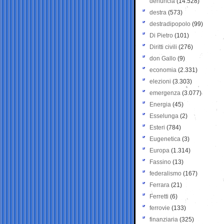
denuncia
(14.528)
destra
(573)
destradipopolo
(99)
Di Pietro
(101)
Diritti civili
(276)
don Gallo
(9)
economia
(2.331)
elezioni
(3.303)
emergenza
(3.077)
Energia
(45)
Esselunga
(2)
Esteri
(784)
Eugenetica
(3)
Europa
(1.314)
Fassino
(13)
federalismo
(167)
Ferrara
(21)
Ferretti
(6)
ferrovie
(133)
finanziaria
(325)