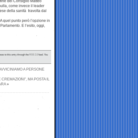
 fine del Consiglio Matteo
nulla, come invece il leader
pese della sanità travolta dal
. A quel punto però l’opzione in
arlamento. E l’esito, oggi,
ses to this entry through the
RSS 2.0
feed. You
I AVVICINIAMO A PERSONE
 CREMAZIONI”, MA POSTA IL
ARA
»