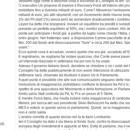
Vediamo oggi come si descrive cosa è successo al Consiglio di ieri. S
“L’esecutivo Ue propone di inserire il Recovery Fund all’interno del pr
mobilitare fino a duemila miliardi di euro. Come? Attraverso l’emission
miliardi di euro, più altri strumenti, con un incremento delle risorse propr
2% del Pil (dall’1%) senza però far aumentare drasticamente i contribut
Leyen ha detto che bisognerà trovare un equilibrio tra prestiti e sussid
prevede un perfetto equilibrio al 50%, ma i nordici sono contrari. All
ponte per anticipare i fondi già a partire da luglio come chiede l’Italia, 
entro giugno. Nel frattempo sarà a disposizione il primo pacchetto di ai
Bei, 200 dal fondo anti-disoccupazione “Sure” e circa 200 dal Mes. Spe
usarli.”
Ecco quindi cosa è accaduto, ovvero quello che era già accaduto all’
E registriamo, se vogliamo far notare qualcosa, che Conte aveva pavent
un’intervista rilasciata in settimana ma poi non lo ha usato.
Adesso il governo italiano dovrà decidere se chiedere o no i soldi del 
)
Consiglio ha detto pubblicamente di non avere intenzione di utilizzarlo
settimane sarà chiamato ad illustrare il piano Ue in Parlamento.
A quel punto è possibile che alle sue comunicazioni seguano delle risol
risoluzione di maggioranza, potrebbero confluire le tensioni tra Pd e I
spettro di una spaccatura del Movimento e della formazione, in Parla
fondo salva Stati costruita da Pd, Iv, FI e un pezzo di 5 Stelle.
E mentre Forza Italia, che risulta essere nella maggioranza di centrode
Meloni, per bocca del suo presidente Silvio Berlusconi ha detto che vorr
MES e voterà in questo senso in parlamento. Quindi, se la maggioranz
non è certo salda.
L’analisi corretta di quanto deciso ieri la fa Ilario Lombardo
Ieri il Consiglio ha dato il via libera al fondo Sure, contro la disoccupaz
19)
europea degli investimenti e appunto al Mes. Evita di parlarne, ma il me