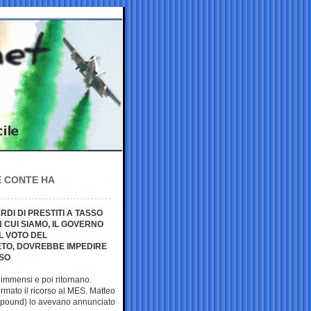
E CONTE HA
DI DI PRESTITI A TASSO
 CUI SIAMO, IL GOVERNO
L VOTO DEL
VETO, DOVREBBE IMPEDIRE
RSO
 immensi e poi ritornano.
mato il ricorso al MES. Matteo
sapound) lo avevano annunciato