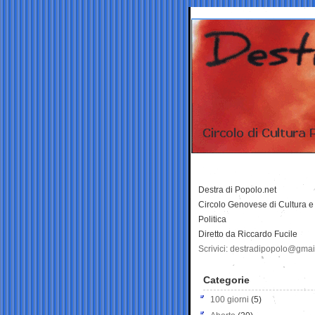
Destra di Popolo.net
Circolo Genovese di Cultura e
Politica
Diretto da Riccardo Fucile
Scrivici: destradipopolo@gma
Categorie
100 giorni
(5)