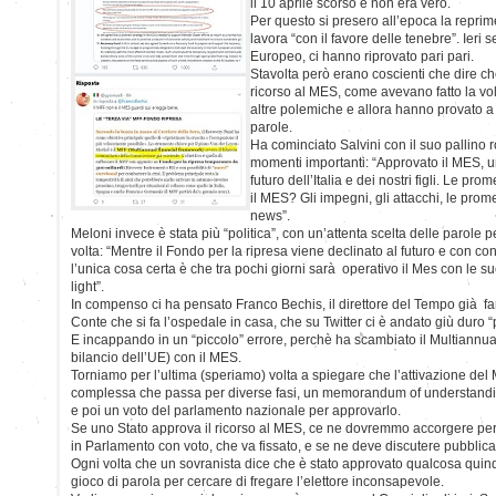
il 10 aprile scorso e non era vero.
Per questo si presero all’epoca la repr
lavora “con il favore delle tenebre”. Ieri 
Europeo, ci hanno riprovato pari pari.
Stavolta però erano coscienti che dire ch
ricorso al MES, come avevano fatto la vo
altre polemiche e allora hanno provato a 
parole.
Ha cominciato Salvini con il suo pallino ro
momenti importanti: “Approvato il MES, 
futuro dell’Italia e dei nostri figli. Le p
il MES? Gli impegni, gli attacchi, le pro
news”.
Meloni invece è stata più “politica”, con un’attenta scelta delle parole p
volta: “Mentre il Fondo per la ripresa viene declinato al futuro e con cont
l’unica cosa certa è che tra pochi giorni sarà operativo il Mes con le su
light”.
In compenso ci ha pensato Franco Bechis, il direttore del Tempo già f
Conte che si fa l’ospedale in casa, che su Twitter ci è andato giù duro “
E incappando in un “piccolo” errore, perchè ha scambiato il Multiannual
bilancio dell’UE) con il MES.
Torniamo per l’ultima (speriamo) volta a spiegare che l’attivazione de
complessa che passa per diverse fasi, un memorandum of understanding
e poi un voto del parlamento nazionale per approvarlo.
Se uno Stato approva il ricorso al MES, ce ne dovremmo accorgere perc
in Parlamento con voto, che va fissato, e se ne deve discutere pubblic
Ogni volta che un sovranista dice che è stato approvato qualcosa quind
gioco di parola per cercare di fregare l’elettore inconsapevole.