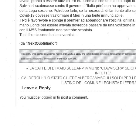
tavolo, pronto a essere attivato. Ed era scontato che un minuto dopo la
Salvini si scatenasse contro il governo. L’Italia però non ha approvato 
della Lega sostiene. Potrebbe farlo, se la necessità di far fronte alle s
Covid-19 dovesse trasformare il Mes in una fonte irrinunciabile.
Il Pd è favorevole e spinge il premier ad abbandonare l’ostilità grillina
mano Conte per essere attivata dovrebbe passare da una votazione in P
con il M5S frantumato non sarebbe scontato.
Tutto il resto sono balle sovraniste.
(da
“NextQuotidiano”)
This entry was posted on venerdì, Aprile 24th, 2020 at 11:52 and is filed under
denuncia
. You can follow any respon
can
leave a response
, or
trackback
from your own site.
«
LA GAFFE DI DI MAIO SULL’APP IMMUNI: “CI AVVISERA’ SE C
INFETTE”
CALDEROLI: “LO STATO CHIEDE AI BERGAMASCHI I SOLDI PER LE
LISTINO DEL COMUNE LEGHISTA DI FERR
Leave a Reply
You must be
logged in
to post a comment.