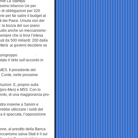
crive La Stampa:
ossimo bilancio Ue per
e di obbligazioni per 320
ie per far salire il budget al
i dei Paesi. Ursula von der
i: la bozza del suo piano
o studio anche un meccanismo-
sempre che si trovi l’intesa
uti da 500 miliardi: 200 dalla
tterà ai governi decidere se
Eurogruppo.
ato il Veto sull’accordo in
MES. Il presidente del
. Conte, nelle prossime
uzioni. E, proprio sulla
v (pro-Mes) e M5S. Con lo
mento, di una maggioranza pro-
stra insieme a Salvini e
ebbe utilizzare i soldi del
a è spaccata, l’opposizione
ione, al prestito della Banca
ccanismo salva-Stati è lì sul