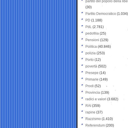
partito del popolo della libe
(30)
Partito Democratico
(1.034)
PD
(1.188)
PdL
(2.781)
pedofilia
(25)
Pensioni
(129)
Politica
(40.846)
polizia
(253)
Porto
(12)
povertà
(502)
Presepe
(14)
Primarie
(149)
Prodi
(52)
Provincia
(139)
radici e valori
(3.682)
RAI
(359)
rapine
(37)
Razzismo
(1.410)
Referendum
(200)