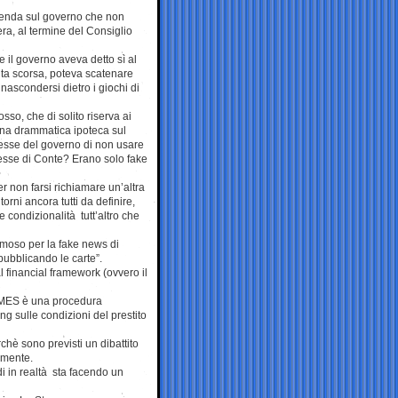
imenda sul governo che non
sera, al termine del Consiglio
e il governo aveva detto sì al
lta scorsa, poteva scatenare
nascondersi dietro i giochi di
sso, che di solito riserva ai
una drammatica ipoteca sul
romesse del governo di non usare
messe di Conte? Erano solo fake
er non farsi richiamare un’altra
orni ancora tutti da definire,
e condizionalità tutt’altro che
amoso per la fake news di
pubblicando le carte”.
 financial framework (ovvero il
l MES è una procedura
 sulle condizioni del prestito
hè sono previsti un dibattito
amente.
i in realtà sta facendo un