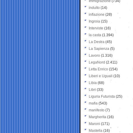
Immigrazione
(734)
indulto
(14)
inflazione
(26)
Ingroia
(15)
Interviste
(16)
la casta
(1.394)
La Destra
(45)
La Sapienza
(5)
Lavoro
(1.316)
LegaNord
(2.411)
Letta Enrico
(154)
Liberi e Uguali
(10)
Libia
(68)
Libri
(33)
Liguria Futurista
(25)
mafia
(543)
manifesto
(7)
Margherita
(16)
Maroni
(171)
Mastella
(16)