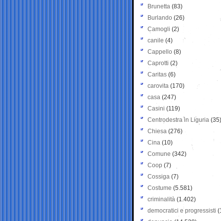
Brunetta
(83)
Burlando
(26)
Camogli
(2)
canile
(4)
Cappello
(8)
Caprotti
(2)
Caritas
(6)
carovita
(170)
casa
(247)
Casini
(119)
Centrodestra in Liguria
(35
Chiesa
(276)
Cina
(10)
Comune
(342)
Coop
(7)
Cossiga
(7)
Costume
(5.581)
criminalità
(1.402)
democratici e progressisti
(