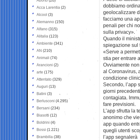
Aborto
(20)
dobbiamo ordinar
Acca Larentia
(2)
geolocalizzare da
Alcool
(3)
facciamo una app
Alemanno
(150)
penali per chi n
Alfano
(315)
sulla privacy».
Alitalia
(123)
Quando il ministr
Ambiente
(341)
spiegazione sul
AN
(210)
«Serve a permett
stia per entrare 
Animali
(74)
Ovviamente non è
Arancioni
(2)
al Coronavirus, 
arte
(175)
condizione clinic
Attentato
(329)
Secondo, l’app se
Auguri
(13)
giorni precedenti
Batini
(3)
contagiata. Immu
Berlusconi
(4.295)
fare previsioni.
Bersani
(234)
L’app sfrutta la 
Biasotti
(12)
anonimo che viene
Boldrini
(4)
app quando entra
Bossi
(1.221)
quegli utenti sco
l’app segnalerà a
Brambilla
(38)