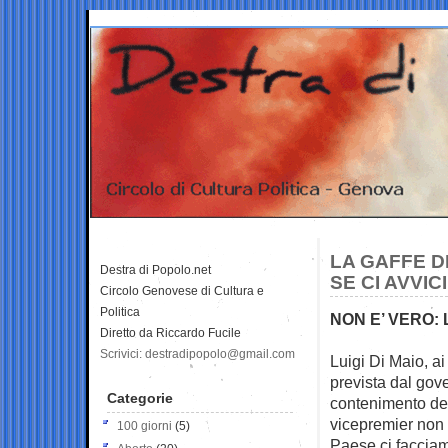
LA GAFFE DI
Destra di Popolo.net
SE CI AVVI
Circolo Genovese di Cultura e
Politica
NON E’ VERO: 
Diretto da Riccardo Fucile
Scrivici: destradipopolo@gmail.com
Luigi Di Maio, ai
prevista dal gov
Categorie
contenimento del
vicepremier non 
100 giorni
(5)
Paese ci faccia