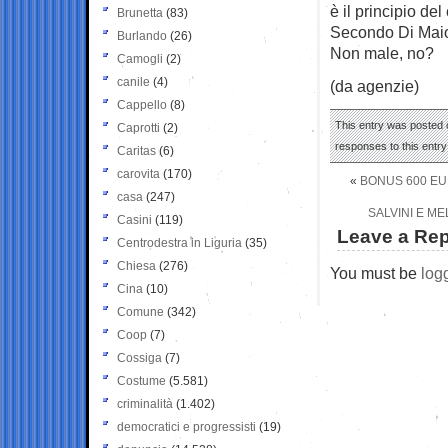
è il principio del
Brunetta
(83)
Secondo Di Maio 
Burlando
(26)
Non male, no?
Camogli
(2)
canile
(4)
(da agenzie)
Cappello
(8)
This entry was posted o
Caprotti
(2)
responses to this entr
Caritas
(6)
carovita
(170)
«
BONUS 600 EUR
casa
(247)
SALVINI E M
Casini
(119)
Leave a Rep
Centrodestra in Liguria
(35)
Chiesa
(276)
You must be
log
Cina
(10)
Comune
(342)
Coop
(7)
Cossiga
(7)
Costume
(5.581)
criminalità
(1.402)
democratici e progressisti
(19)