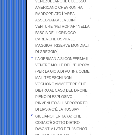
VENEZUELANO .IL COLOSSO
AMERICANO CHEVRON HA
RADDOPPIATO L’AREA
ASSEGNATA ALLA JOINT
VENTURE “PETROPIAR” NELLA
FASCIA DELL’ORINOCO,
L’AREA CHE OSPITA LE
MAGGIORI RISERVE MONDIALI
DI GREGGIO
LA GERMANIA SI CONFERMA IL
VENTRE MOLLE DELL’EUROPA
(PER LA GIOIA DI PUTIN). COME
MAI I TEDESCHI NON
VOGLIONO AMMETTERE CHE
DIETRO AL CASO DEL DRONE
PIENO DI ESPLOSIVO
RINVENUTO ALL’AEROPORTO
DI LIPSIA C’È LA RUSSIA?
GIULIANO FERRARA: ’CHE
COSA C’È SOTTO DIETRO
DAVANTI A LATO DEL “SIGNOR