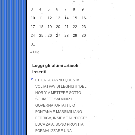
1
2
3
4
5
6
7
8
9
10
11
12
13
14
15
16
17
18
19
20
21
22
23
24
25
26
27
28
29
30
31
« Lug
Leggi gli ultimi articoli
inseriti
CE LA FARANNO QUESTA
VOLTA I PAVIDI LEGHISTI “DEL
NORD” A METTERE SOTTO
SCHIAFFO SALVINI? I
GOVERNATORI ATTILIO
FONTANA E MASSIMILIANO
FEDRIGA, INSIEME AL “DOGE”
LUCA ZAIA, SONO PRONTI A
FORMALIZZARE UNA