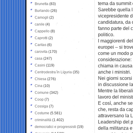
tema da summit d
Brunetta
(83)
Sarebbe quella la
Burlando
(26)
vicepresidente d
Camogli
(2)
candidatura, da 
canile
(4)
fanno parte del c
Cappello
(8)
politico.
Caprotti
(2)
I maggiorenti del
Caritas
(6)
europei – si tro
carovita
(170)
come un modo per
casa
(247)
considerazione: 
chiama in causa i
Casini
(119)
anche i ministri.
Centrodestra in Liguria
(35)
Nei giorni scors
Chiesa
(276)
in discussione l
Cina
(10)
Mentre la libera
Comune
(342)
lavoro del minist
Coop
(7)
E così, anche s
Cossiga
(7)
che, resta da cap
Costume
(5.581)
attraversano la 
criminalità
(1.402)
Leadership del pa
democratici e progressisti
(19)
della militanza e