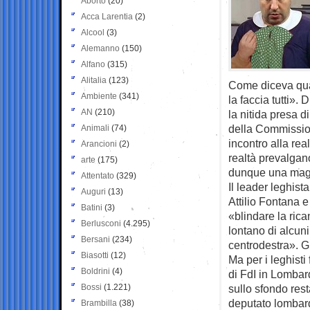
Aborto
(20)
Acca Larentia
(2)
Alcool
(3)
Alemanno
(150)
Alfano
(315)
Alitalia
(123)
Come diceva qual
Ambiente
(341)
la faccia tutti».
AN
(210)
la nitida presa 
della Commission
Animali
(74)
incontro alla re
Arancioni
(2)
realtà prevalgano
arte
(175)
dunque una magg
Attentato
(329)
Il leader leghist
Auguri
(13)
Attilio Fontana e
Batini
(3)
«blindare la ric
Berlusconi
(4.295)
lontano di alcuni 
Bersani
(234)
centrodestra». G
Biasotti
(12)
Ma per i leghist
Boldrini
(4)
di FdI in Lombard
Bossi
(1.221)
sullo sfondo res
deputato lombar
Brambilla
(38)