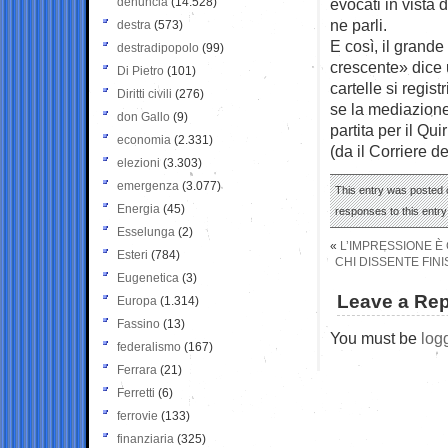
denuncia
(14.528)
evocati in vista 
ne parli.
destra
(573)
E così, il grande
destradipopolo
(99)
crescente» dice u
Di Pietro
(101)
cartelle si regis
Diritti civili
(276)
se la mediazione
don Gallo
(9)
partita per il Qui
economia
(2.331)
(da il Corriere d
elezioni
(3.303)
emergenza
(3.077)
This entry was posted o
Energia
(45)
responses to this entr
Esselunga
(2)
«
L’IMPRESSIONE È
Esteri
(784)
CHI DISSENTE FIN
Eugenetica
(3)
Leave a Rep
Europa
(1.314)
Fassino
(13)
You must be
log
federalismo
(167)
Ferrara
(21)
Ferretti
(6)
ferrovie
(133)
finanziaria
(325)