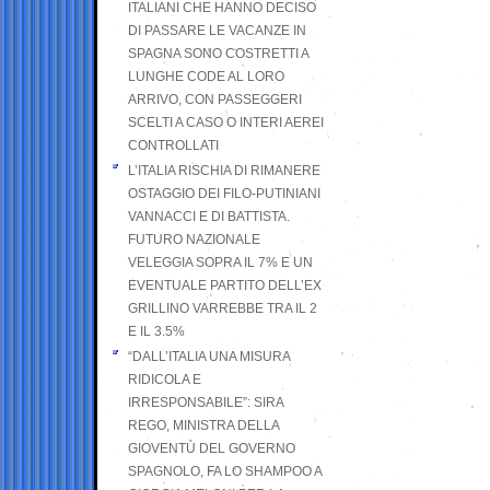
ITALIANI CHE HANNO DECISO
DI PASSARE LE VACANZE IN
SPAGNA SONO COSTRETTI A
LUNGHE CODE AL LORO
ARRIVO, CON PASSEGGERI
SCELTI A CASO O INTERI AEREI
CONTROLLATI
L’ITALIA RISCHIA DI RIMANERE
OSTAGGIO DEI FILO-PUTINIANI
VANNACCI E DI BATTISTA.
FUTURO NAZIONALE
VELEGGIA SOPRA IL 7% E UN
EVENTUALE PARTITO DELL’EX
GRILLINO VARREBBE TRA IL 2
E IL 3.5%
“DALL’ITALIA UNA MISURA
RIDICOLA E
IRRESPONSABILE”: SIRA
REGO, MINISTRA DELLA
GIOVENTÙ DEL GOVERNO
SPAGNOLO, FA LO SHAMPOO A