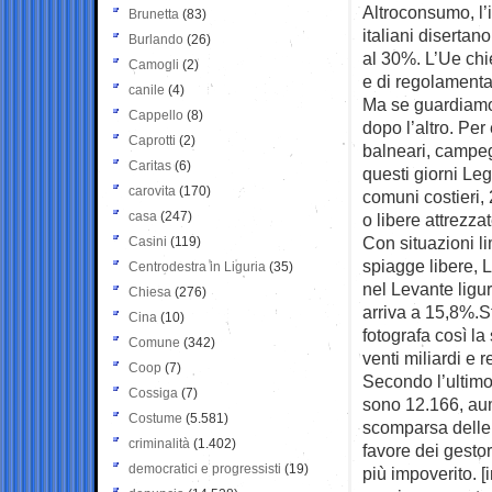
Altroconsumo, l’i
Brunetta
(83)
italiani disertan
Burlando
(26)
al 30%. L’Ue chi
Camogli
(2)
e di regolamentar
canile
(4)
Ma se guardiamo 
Cappello
(8)
dopo l’altro. Per
Caprotti
(2)
balneari, campeg
Caritas
(6)
questi giorni Le
carovita
(170)
comuni costieri,
casa
(247)
o libere attrezz
Con situazioni l
Casini
(119)
spiagge libere, L
Centrodestra in Liguria
(35)
nel Levante ligur
Chiesa
(276)
arriva a 15,8%.S
Cina
(10)
fotografa così la
Comune
(342)
venti miliardi e r
Coop
(7)
Secondo l’ultimo
Cossiga
(7)
sono 12.166, aum
Costume
(5.581)
scomparsa delle 
criminalità
(1.402)
favore dei gestor
democratici e progressisti
(19)
più impoverito. 