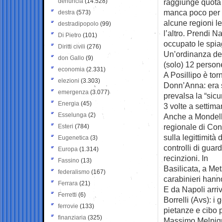
denuncia
(14.528)
raggiunge quota 
manca poco per c
destra
(573)
alcune regioni le
destradipopolo
(99)
l’altro. Prendi N
Di Pietro
(101)
occupato le spiag
Diritti civili
(276)
Un’ordinanza del
don Gallo
(9)
(solo) 12 persone
economia
(2.331)
A Posillipo è to
elezioni
(3.303)
Donn’Anna: era s
emergenza
(3.077)
prevalsa la “sic
Energia
(45)
3 volte a settima
Esselunga
(2)
Anche a Mondello,
regionale di Con
Esteri
(784)
sulla legittimità 
Eugenetica
(3)
controlli di guar
Europa
(1.314)
recinzioni. In
Fassino
(13)
Basilicata, a Met
federalismo
(167)
carabinieri hanno
Ferrara
(21)
E da Napoli arri
Ferretti
(6)
Borrelli (Avs): i
ferrovie
(133)
pietanze e cibo 
finanziaria
(325)
Massimo Melpigna