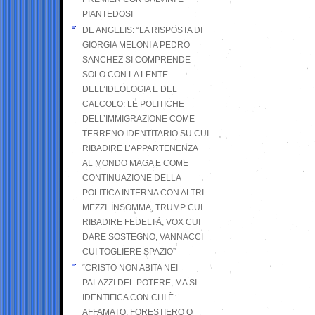
PIANTEDOSI
DE ANGELIS: “LA RISPOSTA DI
GIORGIA MELONI A PEDRO
SANCHEZ SI COMPRENDE
SOLO CON LA LENTE
DELL’IDEOLOGIA E DEL
CALCOLO: LE POLITICHE
DELL’IMMIGRAZIONE COME
TERRENO IDENTITARIO SU CUI
RIBADIRE L’APPARTENENZA
AL MONDO MAGA E COME
CONTINUAZIONE DELLA
POLITICA INTERNA CON ALTRI
MEZZI. INSOMMA, TRUMP CUI
RIBADIRE FEDELTÀ, VOX CUI
DARE SOSTEGNO, VANNACCI
CUI TOGLIERE SPAZIO”
“CRISTO NON ABITA NEI
PALAZZI DEL POTERE, MA SI
IDENTIFICA CON CHI È
AFFAMATO, FORESTIERO O