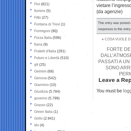
Fini
(821)
vietare l’ingress
fioriere
(5)
(da agenzie)
Fitto
(27)
This entry was posted o
Fontana di Trevi
(1)
responses to this entr
Formigoni
(90)
Forza Italia
(596)
«
COSA VUOLE DA
frana
(9)
FORTE DEI
Fratelli d'Italia
(291)
DALL’ATMOSF
Futuro e Libertà
(510)
PASSATI A UN 
g8
(25)
SONO ARRIV
Gelmini
(68)
PERM
Genova
(542)
Leave a Rep
Giannino
(10)
You must be
log
Giustizia
(5.784)
governo
(5.799)
Grasso
(22)
Green Italia
(1)
Grillo
(2.941)
Idv
(4)