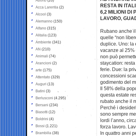
Aborto
(20)
RESTA IN ITA
Acca Larentia
(2)
6,2 MILIONI D
Alcool
(3)
LAVORO, GUAD
Alemanno
(150)
Alfano
(315)
Rubano anche il 
Alitalia
(123)
quelle “non liber
Ambiente
(341)
duplice. Uno: la
AN
(210)
vacanze al 25% de
non può permetter
Animali
(74)
staycation: rest
Arancioni
(2)
ferie. Due: la pri
arte
(175)
concessioni scadu
Attentato
(329)
godimento del ma
Auguri
(13)
Il 58% della po
Batini
(3)
questa estate res
Berlusconi
(4.295)
rubato anche il m
Bersani
(234)
Perché i desideri
Biasotti
(12)
sono sempre meno
Boldrini
(4)
lordi l’anno, cir
Bossi
(1.221)
forza lavoro. Lav
In quattro anni p
Brambilla
(38)