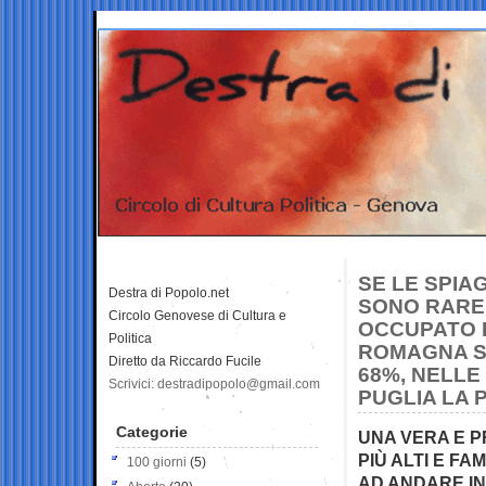
SE LE SPIA
Destra di Popolo.net
SONO RARE:
Circolo Genovese di Cultura e
OCCUPATO D
Politica
ROMAGNA SI
Diretto da Riccardo Fucile
68%, NELLE 
Scrivici: destradipopolo@gmail.com
PUGLIA LA 
Categorie
UNA VERA E P
PIÙ ALTI E FA
100 giorni
(5)
AD ANDARE IN