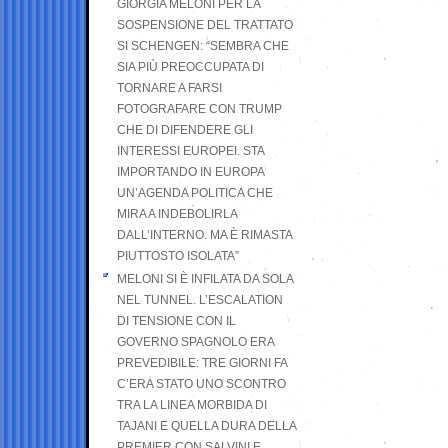
GIORGIA MELONI PER LA
SOSPENSIONE DEL TRATTATO
SI SCHENGEN: “SEMBRA CHE
SIA PIÙ PREOCCUPATA DI
TORNARE A FARSI
FOTOGRAFARE CON TRUMP
CHE DI DIFENDERE GLI
INTERESSI EUROPEI. STA
IMPORTANDO IN EUROPA
UN’AGENDA POLITICA CHE
MIRA A INDEBOLIRLA
DALL’INTERNO. MA È RIMASTA
PIUTTOSTO ISOLATA”
MELONI SI È INFILATA DA SOLA
NEL TUNNEL. L’ESCALATION
DI TENSIONE CON IL
GOVERNO SPAGNOLO ERA
PREVEDIBILE: TRE GIORNI FA
C’ERA STATO UNO SCONTRO
TRA LA LINEA MORBIDA DI
TAJANI E QUELLA DURA DELLA
PREMIER CON SALVINI E