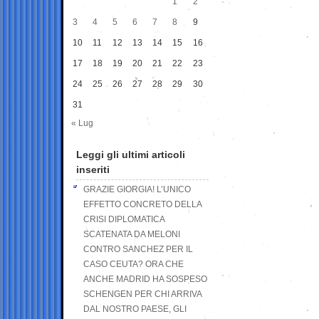
1
2
3
4
5
6
7
8
9
10
11
12
13
14
15
16
17
18
19
20
21
22
23
24
25
26
27
28
29
30
31
« Lug
Leggi gli ultimi articoli
inseriti
GRAZIE GIORGIA! L’UNICO
EFFETTO CONCRETO DELLA
CRISI DIPLOMATICA
SCATENATA DA MELONI
CONTRO SANCHEZ PER IL
CASO CEUTA? ORA CHE
ANCHE MADRID HA SOSPESO
SCHENGEN PER CHI ARRIVA
DAL NOSTRO PAESE, GLI