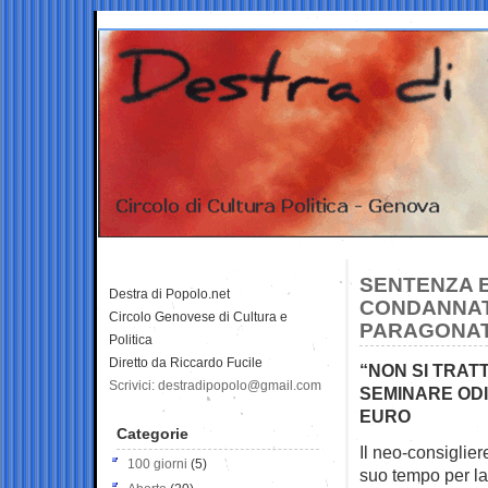
SENTENZA E
Destra di Popolo.net
CONDANNATO
Circolo Genovese di Cultura e
PARAGONAT
Politica
Diretto da Riccardo Fucile
“NON SI TRATT
Scrivici: destradipopolo@gmail.com
SEMINARE ODI
EURO
Categorie
Il neo-consiglie
100 giorni
(5)
suo tempo per la 