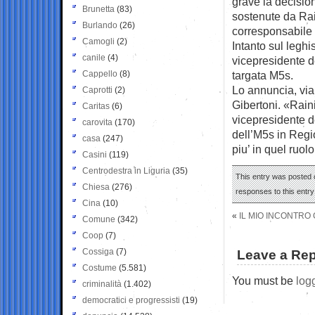
grave la decisio
Brunetta
(83)
sostenute da Rain
Burlando
(26)
corresponsabile 
Camogli
(2)
Intanto sul legh
canile
(4)
vicepresidente de
Cappello
(8)
targata M5s.
Lo annuncia, via
Caprotti
(2)
Gibertoni. «Raini
Caritas
(6)
vicepresidente d
carovita
(170)
dell’M5s in Reg
casa
(247)
piu’ in quel ruo
Casini
(119)
Centrodestra in Liguria
(35)
This entry was posted 
Chiesa
(276)
responses to this entr
Cina
(10)
«
IL MIO INCONTRO 
Comune
(342)
Coop
(7)
Cossiga
(7)
Leave a Rep
Costume
(5.581)
You must be
log
criminalità
(1.402)
democratici e progressisti
(19)