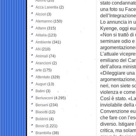
Aborto
(20)
stato condannato
Acca Larentia
(2)
una foto su Face
Alcool
(3)
dell’Integrazion
Alemanno
(150)
Lo annuncia in u
Kyenge, oggi eu
Alfano
(315)
«Non si trattò di
Alitalia
(123)
seminare odio e v
Ambiente
(341)
argomentazione
AN
(210)
L’attuale vicepr
Animali
(74)
emiliano del Car
Arancioni
(2)
dell’allora minis
arte
(175)
«Dileggiare una 
Attentato
(329)
argomentazione, 
Auguri
(13)
neri, non siete s
Batini
(3)
violenza e come 
Così è stato. «L
Berlusconi
(4.295)
inviolabile della
Bersani
(234)
Convenzione euro
Biasotti
(12)
che fare con l’es
Boldrini
(4)
diverso. Istigare
Bossi
(1.221)
critica, ma solam
Brambilla
(38)