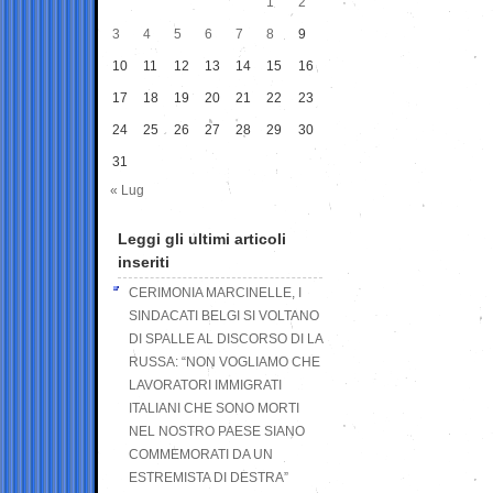
1
2
3
4
5
6
7
8
9
10
11
12
13
14
15
16
17
18
19
20
21
22
23
24
25
26
27
28
29
30
31
« Lug
Leggi gli ultimi articoli
inseriti
CERIMONIA MARCINELLE, I
SINDACATI BELGI SI VOLTANO
DI SPALLE AL DISCORSO DI LA
RUSSA: “NON VOGLIAMO CHE
LAVORATORI IMMIGRATI
ITALIANI CHE SONO MORTI
NEL NOSTRO PAESE SIANO
COMMEMORATI DA UN
ESTREMISTA DI DESTRA”