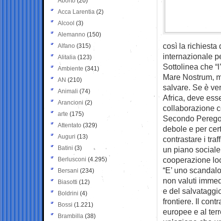
Aborto
(20)
Acca Larentia
(2)
Alcool
(3)
Alemanno
(150)
così la richiesta
Alfano
(315)
internazionale pe
Alitalia
(123)
Sottolinea che “l
Ambiente
(341)
Mare Nostrum, ma
AN
(210)
salvare. Se è ve
Animali
(74)
Africa, deve ess
Arancioni
(2)
collaborazione con
arte
(175)
Secondo Perego, 
Attentato
(329)
debole e per cer
Auguri
(13)
contrastare i tra
Batini
(3)
un piano sociale 
cooperazione loc
Berlusconi
(4.295)
“E’ uno scandal
Bersani
(234)
non valuti immed
Biasotti
(12)
e del salvataggio
Boldrini
(4)
frontiere. Il cont
Bossi
(1.221)
europee e al terr
Brambilla
(38)