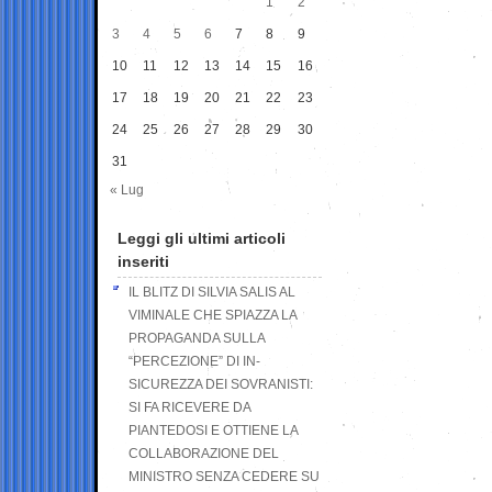
1
2
3
4
5
6
7
8
9
10
11
12
13
14
15
16
17
18
19
20
21
22
23
24
25
26
27
28
29
30
31
« Lug
Leggi gli ultimi articoli
inseriti
IL BLITZ DI SILVIA SALIS AL
VIMINALE CHE SPIAZZA LA
PROPAGANDA SULLA
“PERCEZIONE” DI IN-
SICUREZZA DEI SOVRANISTI:
SI FA RICEVERE DA
PIANTEDOSI E OTTIENE LA
COLLABORAZIONE DEL
MINISTRO SENZA CEDERE SU