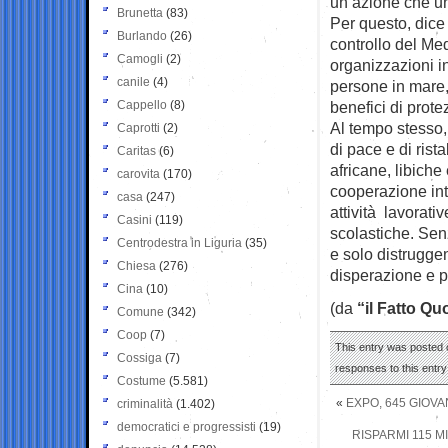
un’azione che uni
Brunetta
(83)
Per questo, dice 
Burlando
(26)
controllo del Med
Camogli
(2)
organizzazioni in
canile
(4)
persone in mare,
Cappello
(8)
benefici di prote
Al tempo stesso,
Caprotti
(2)
di pace e di ris
Caritas
(6)
africane, libiche
carovita
(170)
cooperazione inte
casa
(247)
attività lavorativ
Casini
(119)
scolastiche. Sen
Centrodestra in Liguria
(35)
e solo distrugg
Chiesa
(276)
disperazione e p
Cina
(10)
(da
“il Fatto Qu
Comune
(342)
Coop
(7)
This entry was posted o
Cossiga
(7)
responses to this entr
Costume
(5.581)
«
EXPO, 645 GIOVA
criminalità
(1.402)
democratici e progressisti
(19)
RISPARMI 115 M