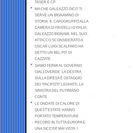
TASER E CP
MA CHE GALEAZZO DICI? TI
SERVE UN BIGNAMINO DI
STORIA. IL CAPOGRUPPO ALLA
CAMERA DI FRATELLI D’ITALIA,
GALEAZZO BIGNAMI, NEL SUO
ATTACCO SCONSIDERATO A
OSCAR LUIGI SCALFARO HA
DETTO UN BEL PO’ DI
CAZZATE
SIAMO FERMI AL GOVERNO
GIALLOVERDE: LA DESTRA
SULLA DIFESA È OSTAGGIO
DEI “PACIFISTI” LEGHISTI, LA
SINISTRA DEL PUTINIANO
CONTE
LE ONDATE DI CALORE DI
QUEST’ESTATE HANNO
PORTATO TEMPERATURE
RECORD IN TUTTA EUROPA E
UNA SICCITA’ MAI VISTA. I