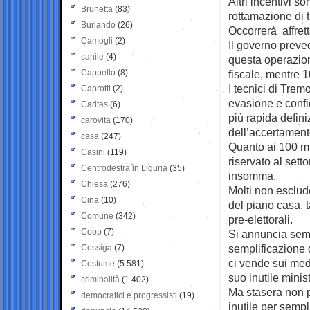
Altri incentivi so
Brunetta
(83)
rottamazione di t
Burlando
(26)
Occorrerà affretta
Camogli
(2)
Il governo preved
canile
(4)
questa operazion
Cappello
(8)
fiscale, mentre 1
I tecnici di Trem
Caprotti
(2)
evasione e confi
Caritas
(6)
più rapida defini
carovita
(170)
dell’accertamen
casa
(247)
Quanto ai 100 mi
Casini
(119)
riservato al setto
Centrodestra in Liguria
(35)
insomma.
Chiesa
(276)
Molti non esclud
Cina
(10)
del piano casa, 
Comune
(342)
pre-elettorali.
Coop
(7)
Si annuncia semp
semplificazione d
Cossiga
(7)
ci vende sui medi
Costume
(5.581)
suo inutile minis
criminalità
(1.402)
Ma stasera non p
democratici e progressisti
(19)
inutile per sempli