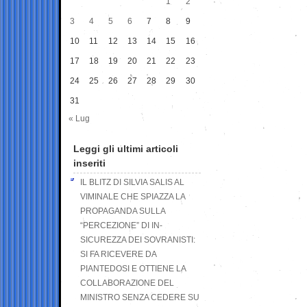
1
2
3
4
5
6
7
8
9
10
11
12
13
14
15
16
17
18
19
20
21
22
23
24
25
26
27
28
29
30
31
« Lug
Leggi gli ultimi articoli
inseriti
IL BLITZ DI SILVIA SALIS AL
VIMINALE CHE SPIAZZA LA
PROPAGANDA SULLA
“PERCEZIONE” DI IN-
SICUREZZA DEI SOVRANISTI:
SI FA RICEVERE DA
PIANTEDOSI E OTTIENE LA
COLLABORAZIONE DEL
MINISTRO SENZA CEDERE SU