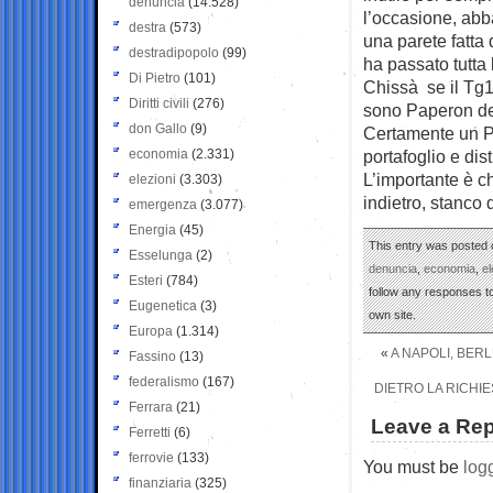
denuncia
(14.528)
l’occasione, ab
destra
(573)
una parete fatta d
destradipopolo
(99)
ha passato tutta 
Di Pietro
(101)
Chissà se il Tg1 
Diritti civili
(276)
sono Paperon dei 
don Gallo
(9)
Certamente un Pa
economia
(2.331)
portafoglio e dis
L’importante è ch
elezioni
(3.303)
indietro, stanco 
emergenza
(3.077)
Energia
(45)
This entry was posted 
Esselunga
(2)
denuncia
,
economia
,
el
Esteri
(784)
follow any responses to
Eugenetica
(3)
own site.
Europa
(1.314)
«
A NAPOLI, BER
Fassino
(13)
federalismo
(167)
DIETRO LA RICHIE
Ferrara
(21)
Leave a Rep
Ferretti
(6)
ferrovie
(133)
You must be
log
finanziaria
(325)