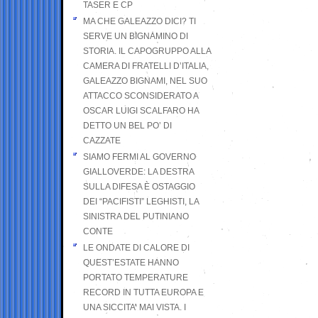
TASER E CP
MA CHE GALEAZZO DICI? TI
SERVE UN BIGNAMINO DI
STORIA. IL CAPOGRUPPO ALLA
CAMERA DI FRATELLI D’ITALIA,
GALEAZZO BIGNAMI, NEL SUO
ATTACCO SCONSIDERATO A
OSCAR LUIGI SCALFARO HA
DETTO UN BEL PO’ DI
CAZZATE
SIAMO FERMI AL GOVERNO
GIALLOVERDE: LA DESTRA
SULLA DIFESA È OSTAGGIO
DEI “PACIFISTI” LEGHISTI, LA
SINISTRA DEL PUTINIANO
CONTE
LE ONDATE DI CALORE DI
QUEST’ESTATE HANNO
PORTATO TEMPERATURE
RECORD IN TUTTA EUROPA E
UNA SICCITA’ MAI VISTA. I