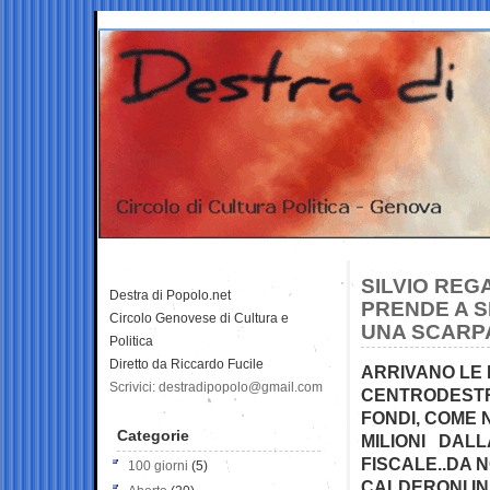
SILVIO REG
Destra di Popolo.net
PRENDE A S
Circolo Genovese di Cultura e
UNA SCARP
Politica
Diretto da Riccardo Fucile
ARRIVANO LE 
Scrivici: destradipopolo@gmail.com
CENTRODESTRA
FONDI, COME 
Categorie
MILIONI DALL
FISCALE..DA 
100 giorni
(5)
CALDERONI IN