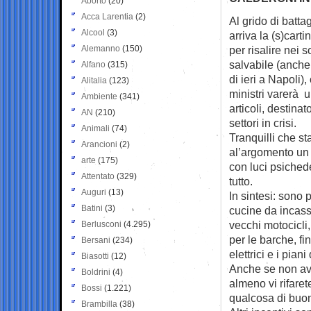
Aborto
(20)
Acca Larentia
(2)
Al grido di batta
Alcool
(3)
arriva la
(s)carti
Alemanno
(150)
per risalire nei 
salvabile (anche 
Alfano
(315)
di ieri a Napoli),
Alitalia
(123)
ministri varerà 
Ambiente
(341)
articoli, destina
AN
(210)
settori in crisi.
Animali
(74)
Tranquilli che s
Arancioni
(2)
al’argomento un 
arte
(175)
con luci psiched
Attentato
(329)
tutto.
Auguri
(13)
In sintesi: sono p
Batini
(3)
cucine da incasso
vecchi motocicli,
Berlusconi
(4.295)
per le barche, fi
Bersani
(234)
elettrici e i piani
Biasotti
(12)
Anche se non ave
Boldrini
(4)
almeno vi rifaret
Bossi
(1.221)
qualcosa di buo
Brambilla
(38)