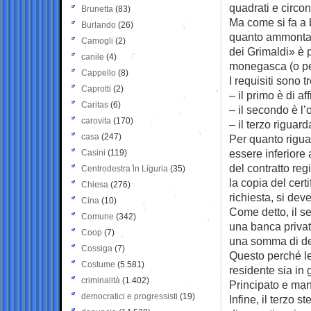
quadrati e circo
Brunetta
(83)
Ma come si fa a b
Burlando
(26)
quanto ammontano
Camogli
(2)
dei Grimaldi» è p
canile
(4)
monegasca (o pe
Cappello
(8)
I requisiti sono tr
Caprotti
(2)
– il primo è di a
Caritas
(6)
– il secondo è l’
carovita
(170)
– il terzo riguard
casa
(247)
Per quanto riguar
essere inferiore 
Casini
(119)
del contratto reg
Centrodestra in Liguria
(35)
la copia del cert
Chiesa
(276)
richiesta, si dev
Cina
(10)
Come detto, il s
Comune
(342)
una banca privat
Coop
(7)
una somma di den
Cossiga
(7)
Questo perché le
Costume
(5.581)
residente sia in 
criminalità
(1.402)
Principato e man
democratici e progressisti
(19)
Infine, il terzo 