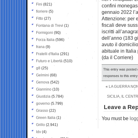
Fini
(821)
confini monegasc
fioriere
(5)
gennaio 2022 l’a
Attenzione: per e
Fitto
(27)
fiscali deve sus
Fontana di Trevi
(1)
iscritti all’anagr
Formigoni
(90)
dell’anno (183 gi
Forza Italia
(596)
avuto il domicili
frana
(9)
abituale in Itali
Fratelli d'Italia
(291)
(da il Corriere)
Futuro e Libertà
(510)
g8
(25)
This entry was posted o
Gelmini
(68)
responses to this entr
Genova
(542)
«
LA GUERRA NON 
Giannino
(10)
Giustizia
(5.784)
SICILIA, IL CEN
governo
(5.799)
Leave a Rep
Grasso
(22)
Green Italia
(1)
You must be
log
Grillo
(2.941)
Idv
(4)