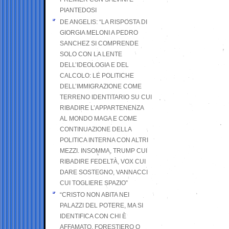
PIANTEDOSI
DE ANGELIS: “LA RISPOSTA DI
GIORGIA MELONI A PEDRO
SANCHEZ SI COMPRENDE
SOLO CON LA LENTE
DELL’IDEOLOGIA E DEL
CALCOLO: LE POLITICHE
DELL’IMMIGRAZIONE COME
TERRENO IDENTITARIO SU CUI
RIBADIRE L’APPARTENENZA
AL MONDO MAGA E COME
CONTINUAZIONE DELLA
POLITICA INTERNA CON ALTRI
MEZZI. INSOMMA, TRUMP CUI
RIBADIRE FEDELTÀ, VOX CUI
DARE SOSTEGNO, VANNACCI
CUI TOGLIERE SPAZIO”
“CRISTO NON ABITA NEI
PALAZZI DEL POTERE, MA SI
IDENTIFICA CON CHI È
AFFAMATO, FORESTIERO O