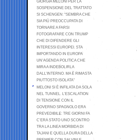
GIORGIA MELONI PER LA
SOSPENSIONE DEL TRATTATO
SI SCHENGEN: “SEMBRA CHE
SIA PIÙ PREOCCUPATA DI
TORNARE A FARSI
FOTOGRAFARE CON TRUMP
CHE DI DIFENDERE GLI
INTERESSI EUROPEI. STA
IMPORTANDO IN EUROPA
UN’AGENDA POLITICA CHE
MIRA A INDEBOLIRLA
DALL’INTERNO. MA È RIMASTA
PIUTTOSTO ISOLATA”
MELONI SI È INFILATA DA SOLA
NEL TUNNEL. L’ESCALATION
DI TENSIONE CON IL
GOVERNO SPAGNOLO ERA
PREVEDIBILE: TRE GIORNI FA
C’ERA STATO UNO SCONTRO
TRA LA LINEA MORBIDA DI
TAJANI E QUELLA DURA DELLA
PREMIER CON SALVINI E