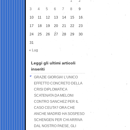
1
2
3
4
5
6
7
8
9
10
11
12
13
14
15
16
17
18
19
20
21
22
23
24
25
26
27
28
29
30
31
« Lug
Leggi gli ultimi articoli
inseriti
GRAZIE GIORGIA! L’UNICO
EFFETTO CONCRETO DELLA
CRISI DIPLOMATICA
SCATENATA DA MELONI
CONTRO SANCHEZ PER IL
CASO CEUTA? ORA CHE
ANCHE MADRID HA SOSPESO
SCHENGEN PER CHI ARRIVA
DAL NOSTRO PAESE, GLI