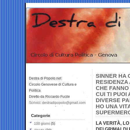
SINNER HA 
Destra di Popolo.net
RESIDENZA
Circolo Genovese di Cultura e
CHE FANNO 
Politica
CUI TI PUO
Diretto da Riccardo Fucile
DIVERSE PA
Scrivici: destradipopolo@gmail.com
HO UNA VIT
SUPERMERC
Categorie
LA VERITÀ, LO
100 giorni
(5)
DEI GRIMALDI