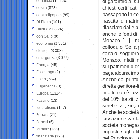
denuncia
(14.528)
di garantire ai s
chiesti certifica
destra
(573)
passaporto in cors
destradipopolo
(99)
nascita, di matri
Di Pietro
(101)
rilasciato dalle
Diritti civili
(276)
anche le fonti di
don Gallo
(9)
Monaco. […] il r
economia
(2.331)
colloquio. Se la 
elezioni
(3.303)
carta di soggiorn
emergenza
(3.077)
Monaco, infatti,
Energia
(45)
sul patrimonio de
Esselunga
(2)
paga alcuna impo
Anche dal punto 
Esteri
(784)
diretta genitore-f
Eugenetica
(3)
infatti, non è tas
Europa
(1.314)
del 10% tra zii, z
Fassino
(13)
sorelle, zii, zie,
federalismo
(167)
Anche le società
Ferrara
(21)
tassazione vantag
Ferretti
(6)
società monegasc
ferrovie
(133)
imposte sugli uti
finanziaria
(325)
nel Principato. L