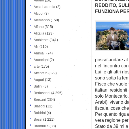
Aborto
(20)
REDDITO, SUL
Acca Larentia
(2)
FUNZIONA PER
Alcool
(3)
Alemanno
(150)
Alfano
(315)
Alitalia
(123)
Ambiente
(341)
AN
(210)
Animali
(74)
posso andare al 
Arancioni
(2)
nell’incontro co
arte
(175)
Lui, e gli altri 
Attentato
(329)
sono sotto la len
Auguri
(13)
Fisco che vuole si
Batini
(3)
italiani residenti
Berlusconi
(4.295)
solo Montecarlo,
Bersani
(234)
Arabi), vivano d
Biasotti
(12)
fiscale, cosa ch
Boldrini
(4)
Per quanto rigua
Bossi
(1.221)
vera ragione per 
Stato da 39 mila 
Brambilla
(38)