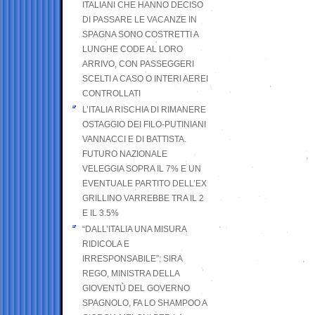
ITALIANI CHE HANNO DECISO
DI PASSARE LE VACANZE IN
SPAGNA SONO COSTRETTI A
LUNGHE CODE AL LORO
ARRIVO, CON PASSEGGERI
SCELTI A CASO O INTERI AEREI
CONTROLLATI
L’ITALIA RISCHIA DI RIMANERE
OSTAGGIO DEI FILO-PUTINIANI
VANNACCI E DI BATTISTA.
FUTURO NAZIONALE
VELEGGIA SOPRA IL 7% E UN
EVENTUALE PARTITO DELL’EX
GRILLINO VARREBBE TRA IL 2
E IL 3.5%
“DALL’ITALIA UNA MISURA
RIDICOLA E
IRRESPONSABILE”: SIRA
REGO, MINISTRA DELLA
GIOVENTÙ DEL GOVERNO
SPAGNOLO, FA LO SHAMPOO A