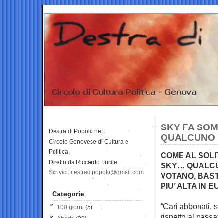
SKY FA SOM
Destra di Popolo.net
QUALCUNO 
Circolo Genovese di Cultura e
Politica
COME AL SOLI
Diretto da Riccardo Fucile
SKY… QUALCUN
Scrivici: destradipopolo@gmail.com
VOTANO, BAST
PIU’ ALTA IN 
Categorie
“Cari abbonati, 
100 giorni
(5)
rispetto al
passat