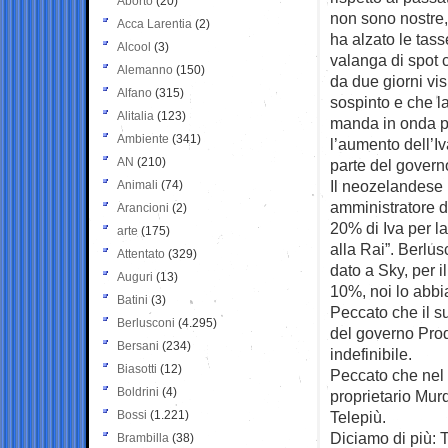
Aborto
(20)
non sono nostre
Acca Larentia
(2)
ha alzato le tass
Alcool
(3)
valanga di spot c
Alemanno
(150)
da due giorni vis
Alfano
(315)
sospinto e che l
Alitalia
(123)
manda in onda pe
Ambiente
(341)
l’aumento dell’I
AN
(210)
parte del govern
Il neozelandese
Animali
(74)
amministratore de
Arancioni
(2)
20% di Iva per la
arte
(175)
alla Rai”. Berlus
Attentato
(329)
dato a Sky, per i
Auguri
(13)
10%, noi lo abbia
Batini
(3)
Peccato che il su
Berlusconi
(4.295)
del governo Prod
Bersani
(234)
indefinibile.
Biasotti
(12)
Peccato che nel 
Boldrini
(4)
proprietario Mur
Bossi
(1.221)
Telepiù.
Diciamo di più: 
Brambilla
(38)