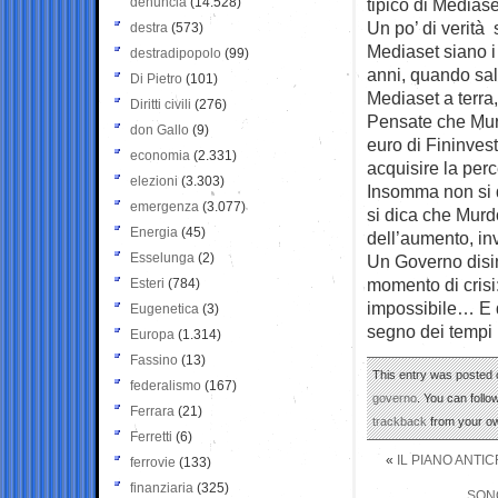
denuncia
(14.528)
tipico di Mediase
Un po’ di verità
destra
(573)
Mediaset siano i 
destradipopolo
(99)
anni, quando sal
Di Pietro
(101)
Mediaset a terra,
Diritti civili
(276)
Pensate che Murdo
don Gallo
(9)
euro di Fininves
economia
(2.331)
acquisire la per
elezioni
(3.303)
Insomma non si 
emergenza
(3.077)
si dica che Murd
Energia
(45)
dell’aumento, inv
Esselunga
(2)
Un Governo disin
momento di crisi:
Esteri
(784)
impossibile… E d
Eugenetica
(3)
segno dei tempi
Europa
(1.314)
Fassino
(13)
This entry was posted 
federalismo
(167)
governo
. You can follo
Ferrara
(21)
trackback
from your ow
Ferretti
(6)
«
IL PIANO ANTI
ferrovie
(133)
finanziaria
(325)
SONO