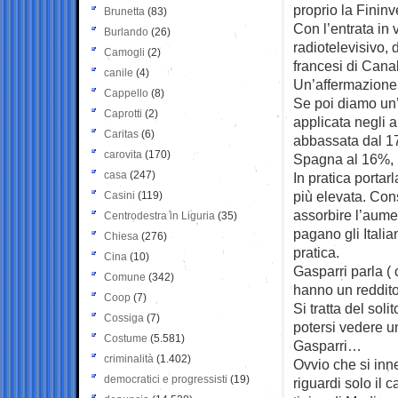
proprio la Fininv
Brunetta
(83)
Con l’entrata in
Burlando
(26)
radiotelevisivo, 
Camogli
(2)
francesi di Cana
canile
(4)
Un’affermazione c
Cappello
(8)
Se poi diamo un’
Caprotti
(2)
applicata negli 
Caritas
(6)
abbassata dal 17
carovita
(170)
Spagna al 16%, l
casa
(247)
In pratica portarl
più elevata. Con
Casini
(119)
assorbire l’aume
Centrodestra in Liguria
(35)
pagano gli Italia
Chiesa
(276)
pratica.
Cina
(10)
Gasparri parla ( 
Comune
(342)
hanno un reddito
Coop
(7)
Si tratta del sol
Cossiga
(7)
potersi vedere un
Costume
(5.581)
Gasparri…
criminalità
(1.402)
Ovvio che si inne
democratici e progressisti
(19)
riguardi solo il c