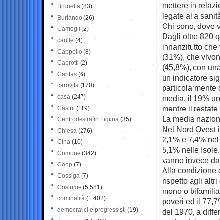
mettere in relazi
Brunetta
(83)
legate alla sanit
Burlando
(26)
Chi sono, dove 
Camogli
(2)
Dagli oltre 820 
canile
(4)
innanzitutto che 
Cappello
(8)
(31%), che vivon
Caprotti
(2)
(45,8%), con una 
Caritas
(6)
un indicatore sign
carovita
(170)
particolarmente 
casa
(247)
media, il 19% un
mentre il restat
Casini
(119)
La media nazional
Centrodestra in Liguria
(35)
Nel Nord Ovest i 
Chiesa
(276)
2,1% e 7,4% nel 
Cina
(10)
5,1% nelle Isole
Comune
(342)
vanno invece da
Coop
(7)
Alla condizione 
Cossiga
(7)
rispetto agli altr
Costume
(5.581)
mono o bifamiliar
criminalità
(1.402)
poveri ed il 77,7
democratici e progressisti
(19)
del 1970, a diffe