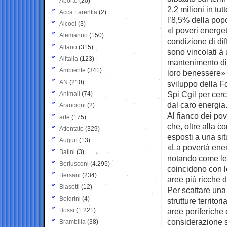
Aborto
(20)
2,2 milioni in tu
Acca Larentia
(2)
l’8,5% della pop
Alcool
(3)
«I poveri energet
Alemanno
(150)
condizione di dif
Alfano
(315)
sono vincolati a 
Alitalia
(123)
mantenimento di u
Ambiente
(341)
loro benessere» 
AN
(210)
sviluppo della F
Spi Cgil per cerc
Animali
(74)
dal caro energia
Arancioni
(2)
Al fianco dei pov
arte
(175)
che, oltre alla 
Attentato
(329)
esposti a una sit
Auguri
(13)
«La povertà ene
Batini
(3)
notando come le
Berlusconi
(4.295)
coincidono con l
Bersani
(234)
aree più ricche 
Biasotti
(12)
Per scattare una 
Boldrini
(4)
strutture territo
Bossi
(1.221)
aree periferiche e
considerazione 
Brambilla
(38)