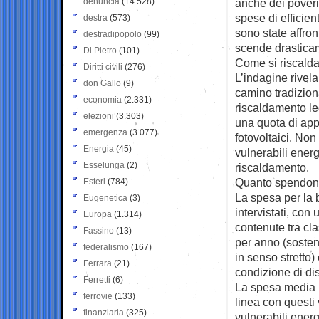
denuncia
(14.528)
anche dei poveri
spese di efficien
destra
(573)
sono state affron
destradipopolo
(99)
scende drasticame
Di Pietro
(101)
Come si riscald
Diritti civili
(276)
L’indagine rivela
don Gallo
(9)
camino tradizion
economia
(2.331)
riscaldamento le
elezioni
(3.303)
una quota di appe
emergenza
(3.077)
fotovoltaici. Non 
Energia
(45)
vulnerabili energ
Esselunga
(2)
riscaldamento.
Quanto spendo
Esteri
(784)
La spesa per la b
Eugenetica
(3)
intervistati, con
Europa
(1.314)
contenute tra cl
Fassino
(13)
per anno (sostenu
federalismo
(167)
in senso stretto) 
Ferrara
(21)
condizione di d
Ferretti
(6)
La spesa media per
ferrovie
(133)
linea con questi 
finanziaria
(325)
vulnerabili energ