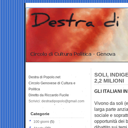
SOLI, INDIG
Destra di Popolo.net
2,2 MILIONI
Circolo Genovese di Cultura e
Politica
GLI ITALIANI
Diretto da Riccardo Fucile
Scrivici: destradipopolo@gmail.com
Vivono da soli (
larga parte anzi
Categorie
sociale e soprat
opportunità dei 
100 giorni
(5)
dibattito sui tem