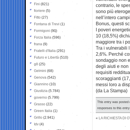
Fini
(821)
contrario, le spe
fioriere
(5)
sono più eterogen
nell’intero camp
Fitto
(27)
Bonus, questi sc
Fontana di Trevi
(1)
I poveri energet
Formigoni
(90)
10 (18,5%) dichi
Forza Italia
(596)
maggiore tra i p
frana
(9)
Tra i vulnerabili
Fratelli d'Italia
(291)
2,6%. Perché cos
Futuro e Libertà
(510)
sondaggio non e
g8
(25)
degli aiuti e no
Gelmini
(68)
requisiti reddit
Genova
(542)
scoraggianti (17,
messi loro a dis
Giannino
(10)
(da La Stampa)
Giustizia
(5.784)
governo
(5.799)
This entry was posted 
Grasso
(22)
responses to this entr
Green Italia
(1)
Grillo
(2.941)
«
LA RICHIESTA DI 
Idv
(4)