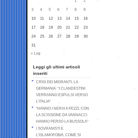
1
2
3
4
5
6
7
8
9
10
11
12
13
14
15
16
17
18
19
20
21
22
23
24
25
26
27
28
29
30
31
« Lug
Leggi gli ultimi articoli
inseriti
CRISI DEI MIGRANTI, LA
GERMANIA: “I CLANDESTINI
VERRANNO ESPULSI VERSO
L’ITALIA”
“HANNO I NERVI A PEZZI, CON
LA SCISSIONE DA VANNACCI
HANNO PERSO LA BUSSOLA”
I SOVRANISTI E
L’ISLAMOFOBIA, COME SI