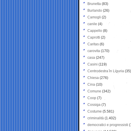
Brunetta
(83)
Burlando
(26)
Camogli
(2)
canile
(4)
Cappello
(8)
Caprotti
(2)
Caritas
(6)
carovita
(170)
casa
(247)
Casini
(119)
Centrodestra in Liguria
(35
Chiesa
(276)
Cina
(10)
Comune
(342)
Coop
(7)
Cossiga
(7)
Costume
(5.581)
criminalità
(1.402)
democratici e progressisti
(