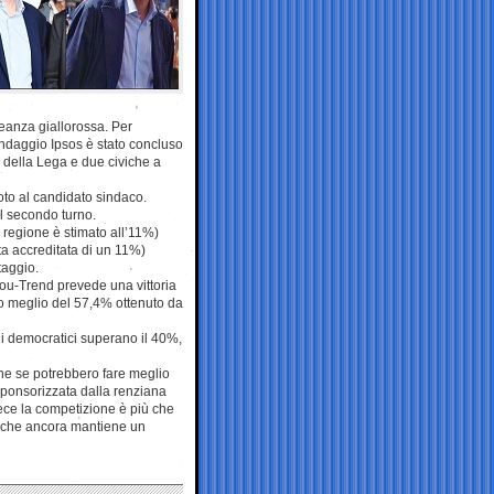
leanza giallorossa. Per
 sondaggio Ipsos è stato concluso
 della Lega e due civiche a
oto al candidato sindaco.
el secondo turno.
a regione è stimato all’11%)
ta accreditata di un 11%)
taggio.
ou-Trend prevede una vittoria
no meglio del 57,4% ottenuto da
i democratici superano il 40%,
che se potrebbero fare meglio
 sponsorizzata dalla renziana
ece la competizione è più che
ga, che ancora mantiene un