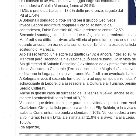
l’ex ministro al 45,5%, con un vantaggio largo sul candidato del
centrodestra Catello Maresca, fermo al 29,5%.
Il M5s è primo partito con il 18,6% delle preferenze, seguito dal
Pd al 17,4%.
A Bologna il sondaggio You-Trend per il gruppo Gedi vede
invece Lepore addirittura doppiare il civico sostenuto dal
centrodestra, Fabio Battistini: 60,1% di preferenze contro 32,5%.
Secondo i sondaggi, quindi, nelle due città gli elettori premieranno l’al
Manfredi sarà difficile arrivare alla vittoria al primo turno, anche se il
quando ancora non era nota la sentenza del Tar che ha escluso la lista
sostegno di Maresca.
Allo stesso tempo, un elettore su quattro (24%) è ancora indeciso sul v
Manfredi però, secondo la rilevazione, può essere tranquillo in vista d
Sia gli elettori di Antonio Bassolino (l’ex sindaco ed ex presidente dell
che di Alessandra Clemente (l’ex assessore di de Magistris è a sua vol
dichiarano in larga parte che voteranno Manfredi a un eventuale ballot
A Bologna invece il secondo turno sembra ad oggi un ipotesi remota. Y
schiacciante di Lepore, già assessore alla Cultura e al Turismo, persi
Sergio Cofferati.
Anche in questo caso un successo dell’alleanza M5s-Pd, anche se qui 
mentre i pentastellati sono fermi all’8,1%.
Voti comunque determinanti per garantire la vittoria al primo turno. An
Coalizione Civica, la lista promossa anche da Elly Schlein, e la civica
Isabella Conti: entrambe punta a sfondare il 10%. Nel centrodestra inv
altro interna: Fratelli D’Italia è stimata all’11,9% e si avvicina alla Le
16,3%.
(da agenzie)