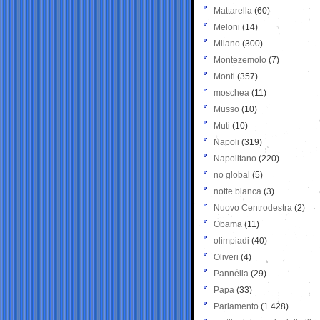
Mattarella
(60)
Meloni
(14)
Milano
(300)
Montezemolo
(7)
Monti
(357)
moschea
(11)
Musso
(10)
Muti
(10)
Napoli
(319)
Napolitano
(220)
no global
(5)
notte bianca
(3)
Nuovo Centrodestra
(2)
Obama
(11)
olimpiadi
(40)
Oliveri
(4)
Pannella
(29)
Papa
(33)
Parlamento
(1.428)