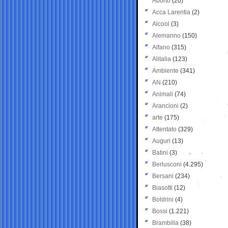
Aborto
(20)
Acca Larentia
(2)
Alcool
(3)
Alemanno
(150)
Alfano
(315)
Alitalia
(123)
Ambiente
(341)
AN
(210)
Animali
(74)
Arancioni
(2)
arte
(175)
Attentato
(329)
Auguri
(13)
Batini
(3)
Berlusconi
(4.295)
Bersani
(234)
Biasotti
(12)
Boldrini
(4)
Bossi
(1.221)
Brambilla
(38)