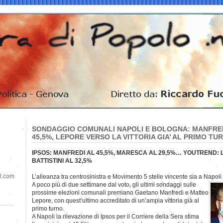
SONDAGGIO COMUNALI NAPOLI E BOLOGNA: MANFREDI
45,5%, LEPORE VERSO LA VITTORIA GIA’ AL PRIMO TU
IPSOS: MANFREDI AL 45,5%, MARESCA AL 29,5%… YOUTREND: L
BATTISTINI AL 32,5%
il.com
L’alleanza tra centrosinistra e Movimento 5 stelle vincente sia a Napol
A poco più di due settimane dal voto, gli ultimi sondaggi sulle
prossime elezioni comunali premiano Gaetano Manfredi e Matteo
Lepore, con quest’ultimo accreditato di un’ampia vittoria già al
primo turno.
A Napoli la rilevazione di Ipsos per il Corriere della Sera stima