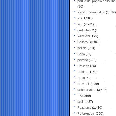
partito del popolo della libe
(30)
Partito Democratico
(1.034)
PD
(1.188)
PdL
(2.781)
pedofilia
(25)
Pensioni
(129)
Politica
(40.849)
polizia
(253)
Porto
(12)
povertà
(502)
Presepe
(14)
Primarie
(149)
Prodi
(52)
Provincia
(139)
radici e valori
(3.682)
RAI
(359)
rapine
(37)
Razzismo
(1.410)
Referendum
(200)