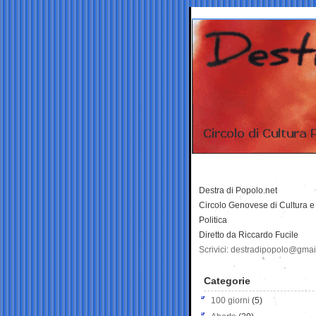
Destra di Popolo.net
Circolo Genovese di Cultura e
Politica
Diretto da Riccardo Fucile
Scrivici: destradipopolo@gma
Categorie
100 giorni
(5)