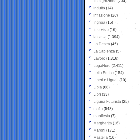
Immigrazione
(734)
indulto
(14)
inflazione
(26)
Ingroia
(15)
Interviste
(16)
la casta
(1.394)
La Destra
(45)
La Sapienza
(5)
Lavoro
(1.316)
LegaNord
(2.411)
Letta Enrico
(154)
Liberi e Uguali
(10)
Libia
(68)
Libri
(33)
Liguria Futurista
(25)
mafia
(543)
manifesto
(7)
Margherita
(16)
Maroni
(171)
Mastella
(16)