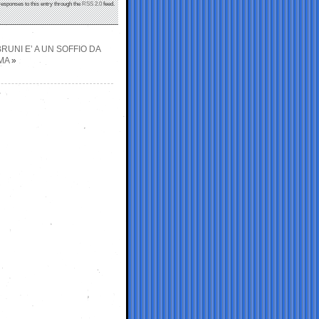
responses to this entry through the
RSS 2.0
feed.
RUNI E’ A UN SOFFIO DA
MA
»