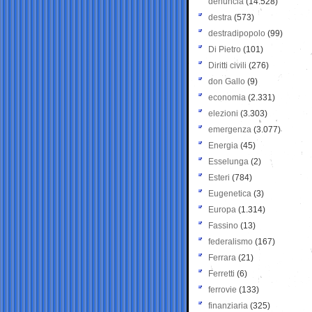
denuncia
(14.528)
destra
(573)
destradipopolo
(99)
Di Pietro
(101)
Diritti civili
(276)
don Gallo
(9)
economia
(2.331)
elezioni
(3.303)
emergenza
(3.077)
Energia
(45)
Esselunga
(2)
Esteri
(784)
Eugenetica
(3)
Europa
(1.314)
Fassino
(13)
federalismo
(167)
Ferrara
(21)
Ferretti
(6)
ferrovie
(133)
finanziaria
(325)