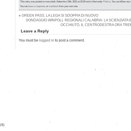
This entry was posted on mercoledì, Settembre 15th, 2021 at 22:26 and is filed under
Politica
. You can follow any 
You can
leave a response
, or
trackback
from your own site.
«
GREEN PASS, LA LEGA SI SDOPPIA DI NUOVO
SONDAGGIO WINPOLL REGIONALI CALABRIA: LA SCIENZIATA B
OCCHIUTO, IL CENTRODESTRA ORA TRE
Leave a Reply
You must be
logged in
to post a comment.
)
19)