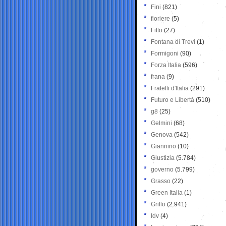
Fini
(821)
fioriere
(5)
Fitto
(27)
Fontana di Trevi
(1)
Formigoni
(90)
Forza Italia
(596)
frana
(9)
Fratelli d'Italia
(291)
Futuro e Libertà
(510)
g8
(25)
Gelmini
(68)
Genova
(542)
Giannino
(10)
Giustizia
(5.784)
governo
(5.799)
Grasso
(22)
Green Italia
(1)
Grillo
(2.941)
Idv
(4)