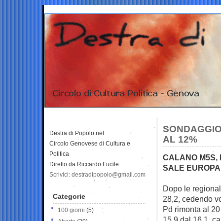
SONDAGGIO 
Destra di Popolo.net
AL 12%
Circolo Genovese di Cultura e
Politica
CALANO M5S, 
Diretto da Riccardo Fucile
SALE EUROPA
Scrivici: destradipopolo@gmail.com
Dopo le regional
Categorie
28,2, cedendo vo
Pd rimonta al 2
100 giorni
(5)
15,9 dal 16,1, ca