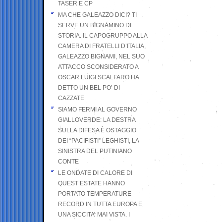
TASER E CP
MA CHE GALEAZZO DICI? TI
SERVE UN BIGNAMINO DI
STORIA. IL CAPOGRUPPO ALLA
CAMERA DI FRATELLI D’ITALIA,
GALEAZZO BIGNAMI, NEL SUO
ATTACCO SCONSIDERATO A
OSCAR LUIGI SCALFARO HA
DETTO UN BEL PO’ DI
CAZZATE
SIAMO FERMI AL GOVERNO
GIALLOVERDE: LA DESTRA
SULLA DIFESA È OSTAGGIO
DEI “PACIFISTI” LEGHISTI, LA
SINISTRA DEL PUTINIANO
CONTE
LE ONDATE DI CALORE DI
QUEST’ESTATE HANNO
PORTATO TEMPERATURE
RECORD IN TUTTA EUROPA E
UNA SICCITA’ MAI VISTA. I