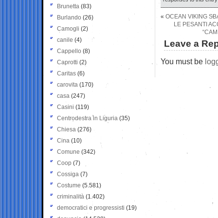
Brunetta
(83)
«
OCEAN VIKING SB
Burlando
(26)
LE PESANTI AC
Camogli
(2)
“CAM
canile
(4)
Leave a Rep
Cappello
(8)
You must be
log
Caprotti
(2)
Caritas
(6)
carovita
(170)
casa
(247)
Casini
(119)
Centrodestra in Liguria
(35)
Chiesa
(276)
Cina
(10)
Comune
(342)
Coop
(7)
Cossiga
(7)
Costume
(5.581)
criminalità
(1.402)
democratici e progressisti
(19)