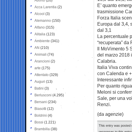
Aborto
(20)
E’ quanto emerge
Acca Larentia
(2)
trasmissione Car
Alcool
(3)
Forza Italia scen
Alemanno
(150)
Europa dal 3,4, 
Alfano
(315)
dal 3,1
Alitalia
(123)
La percentuale 
Ambiente
(341)
“recuperata” da F
AN
(210)
Il MoVimento 5 St
del marzo 2018 
Animali
(74)
Calabria.
Arancioni
(2)
Italia Viva conti
arte
(175)
con Calenda e +E
Attentato
(329)
Interessante infi
Auguri
(13)
Per quanto riguard
Batini
(3)
Meloni si confer
Berlusconi
(4.295)
Sale, per una vo
Bersani
(234)
Renzi.
Biasotti
(12)
(da agenzie)
Boldrini
(4)
Bossi
(1.221)
This entry was posted 
Brambilla
(38)
responses to this entr