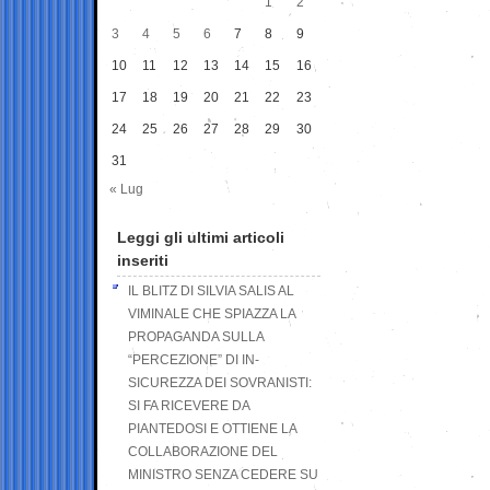
1
2
3
4
5
6
7
8
9
10
11
12
13
14
15
16
17
18
19
20
21
22
23
24
25
26
27
28
29
30
31
« Lug
Leggi gli ultimi articoli
inseriti
IL BLITZ DI SILVIA SALIS AL
VIMINALE CHE SPIAZZA LA
PROPAGANDA SULLA
“PERCEZIONE” DI IN-
SICUREZZA DEI SOVRANISTI:
SI FA RICEVERE DA
PIANTEDOSI E OTTIENE LA
COLLABORAZIONE DEL
MINISTRO SENZA CEDERE SU