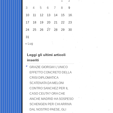
1
2
3
4
5
6
7
8
9
10
11
12
13
14
15
16
17
18
19
20
21
22
23
24
25
26
27
28
29
30
31
« Lug
Leggi gli ultimi articoli
inseriti
GRAZIE GIORGIA! L’UNICO
EFFETTO CONCRETO DELLA
CRISI DIPLOMATICA
SCATENATA DA MELONI
CONTRO SANCHEZ PER IL
CASO CEUTA? ORA CHE
ANCHE MADRID HA SOSPESO
SCHENGEN PER CHI ARRIVA
DAL NOSTRO PAESE, GLI