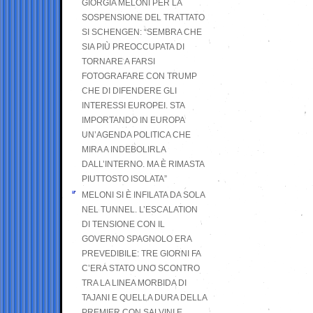
GIORGIA MELONI PER LA
SOSPENSIONE DEL TRATTATO
SI SCHENGEN: “SEMBRA CHE
SIA PIÙ PREOCCUPATA DI
TORNARE A FARSI
FOTOGRAFARE CON TRUMP
CHE DI DIFENDERE GLI
INTERESSI EUROPEI. STA
IMPORTANDO IN EUROPA
UN’AGENDA POLITICA CHE
MIRA A INDEBOLIRLA
DALL’INTERNO. MA È RIMASTA
PIUTTOSTO ISOLATA”
MELONI SI È INFILATA DA SOLA
NEL TUNNEL. L’ESCALATION
DI TENSIONE CON IL
GOVERNO SPAGNOLO ERA
PREVEDIBILE: TRE GIORNI FA
C’ERA STATO UNO SCONTRO
TRA LA LINEA MORBIDA DI
TAJANI E QUELLA DURA DELLA
PREMIER CON SALVINI E