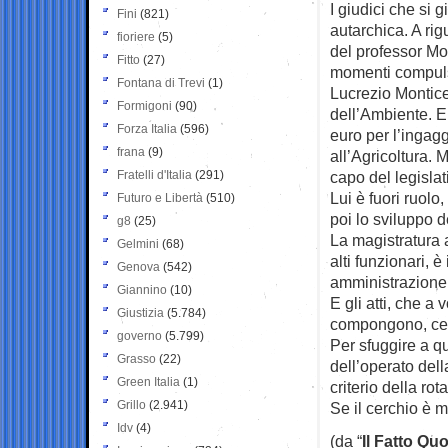
I giudici che si 
Fini
(821)
autarchica. A rig
fioriere
(5)
del professor Mo
Fitto
(27)
momenti compulsi
Fontana di Trevi
(1)
Lucrezio Montice
Formigoni
(90)
dell’Ambiente. E
Forza Italia
(596)
euro per l’ingag
frana
(9)
all’Agricoltura. 
Fratelli d'Italia
(291)
capo del legisla
Lui è fuori ruolo,
Futuro e Libertà
(510)
poi lo sviluppo de
g8
(25)
La magistratura 
Gelmini
(68)
alti funzionari, è
Genova
(542)
amministrazione
Giannino
(10)
E gli atti, che a 
Giustizia
(5.784)
compongono, cert
governo
(5.799)
Per sfuggire a qu
Grasso
(22)
dell’operato dell
Green Italia
(1)
criterio della ro
Grillo
(2.941)
Se il cerchio è 
Idv
(4)
(da “
Il Fatto Qu