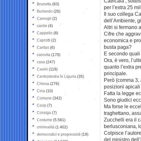
Catricalà , sotto
Brunetta
(83)
per l’extra 25 mi
Burlando
(26)
Il suo collega Ca
Camogli
(2)
dell’Ambiente, g
canile
(4)
Altri si fermano 
Cappello
(8)
Cifre che aggrav
economica e pro
Caprotti
(2)
busta paga?
Caritas
(6)
E secondo quali 
carovita
(170)
Ora, è vero, l’ul
casa
(247)
quanto l’extra 
Casini
(119)
principale.
Centrodestra in Liguria
(35)
Però (comma 3, a
Chiesa
(276)
posizioni apicali
Cina
(10)
Fatta la legge e
Comune
(342)
Sono giudici ecce
Coop
(7)
Ma forse le ecce
traghettano, ass
Cossiga
(7)
Zucchelli era il 
Costume
(5.581)
berlusconiana, lo
criminalità
(1.402)
Colpisce l’autor
democratici e progressisti
(19)
del ministro del