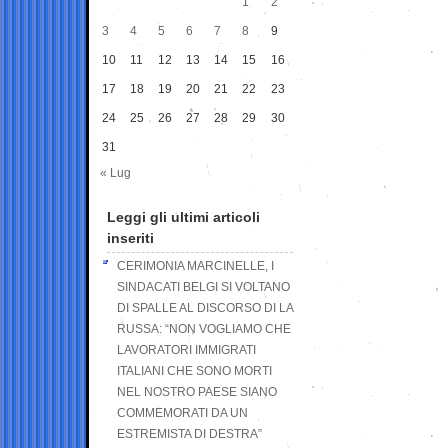
1
2
3
4
5
6
7
8
9
10
11
12
13
14
15
16
17
18
19
20
21
22
23
24
25
26
27
28
29
30
31
« Lug
Leggi gli ultimi articoli
inseriti
CERIMONIA MARCINELLE, I
SINDACATI BELGI SI VOLTANO
DI SPALLE AL DISCORSO DI LA
RUSSA: “NON VOGLIAMO CHE
LAVORATORI IMMIGRATI
ITALIANI CHE SONO MORTI
NEL NOSTRO PAESE SIANO
COMMEMORATI DA UN
ESTREMISTA DI DESTRA”