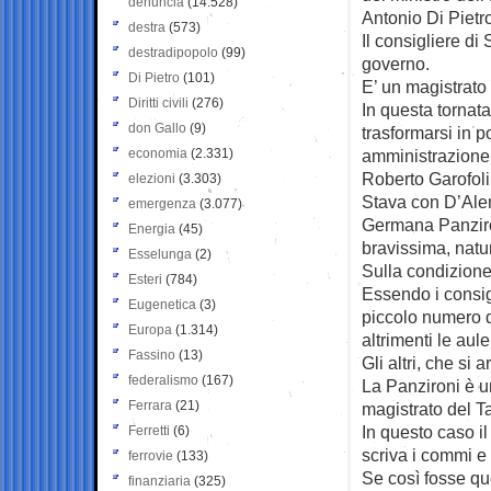
denuncia
(14.528)
Antonio Di Pietro 
destra
(573)
Il consigliere di
destradipopolo
(99)
governo.
Di Pietro
(101)
E’ un magistrato 
Diritti civili
(276)
In questa tornat
don Gallo
(9)
trasformarsi in po
economia
(2.331)
amministrazione,
Roberto Garofoli 
elezioni
(3.303)
Stava con D’Alem
emergenza
(3.077)
Germana Panzironi
Energia
(45)
bravissima, natur
Esselunga
(2)
Sulla condizione
Esteri
(784)
Essendo i consigl
Eugenetica
(3)
piccolo numero d
Europa
(1.314)
altrimenti le aul
Fassino
(13)
Gli altri, che si 
federalismo
(167)
La Panzironi è u
Ferrara
(21)
magistrato del Ta
In questo caso i
Ferretti
(6)
scriva i commi e 
ferrovie
(133)
Se così fosse que
finanziaria
(325)