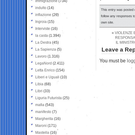
Immigrazione
(734)
indulto
(14)
This entry was posted o
inflazione
(26)
follow any responses to
Ingroia
(15)
own site.
Interviste
(16)
«
VIOLENZE E
la casta
(1.394)
RESPONSAB
La Destra
(45)
IL MINISTR
Leave a Rep
La Sapienza
(5)
Lavoro
(1.316)
You must be
log
LegaNord
(2.411)
Letta Enrico
(154)
Liberi e Uguali
(10)
Libia
(68)
Libri
(33)
Liguria Futurista
(25)
mafia
(543)
manifesto
(7)
Margherita
(16)
Maroni
(171)
Mastella
(16)