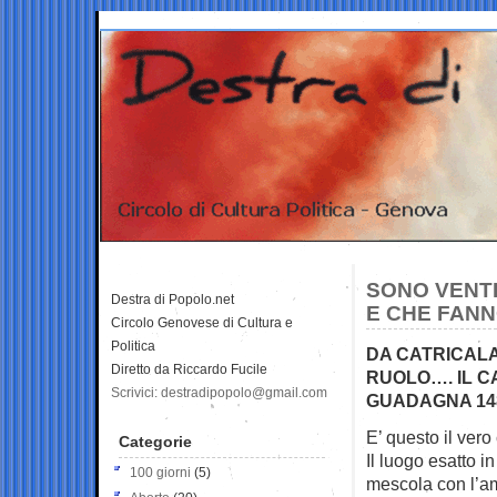
SONO VENTI
Destra di Popolo.net
E CHE FAN
Circolo Genovese di Cultura e
Politica
DA CATRICALA
Diretto da Riccardo Fucile
RUOLO…. IL C
Scrivici: destradipopolo@gmail.com
GUADAGNA 148
E’ questo il vero
Categorie
Il luogo esatto in
100 giorni
(5)
mescola con l’am