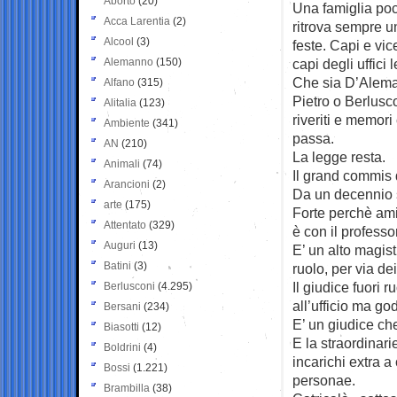
Aborto
(20)
Una famiglia po
Acca Larentia
(2)
ritrova sempre un
Alcool
(3)
feste. Capi e vic
Alemanno
(150)
capi degli uffici l
Che sia D’Alema
Alfano
(315)
Pietro o Berlusco
Alitalia
(123)
riveriti e memori 
Ambiente
(341)
passa.
AN
(210)
La legge resta.
Animali
(74)
Il grand commis 
Arancioni
(2)
Da un decennio s
arte
(175)
Forte perchè ami
Attentato
(329)
è con il professo
Auguri
(13)
E’ un alto magist
Batini
(3)
ruolo, per via dei
Il giudice fuori 
Berlusconi
(4.295)
all’ufficio ma god
Bersani
(234)
E’ un giudice che
Biasotti
(12)
E la straordinari
Boldrini
(4)
incarichi extra a
Bossi
(1.221)
personae.
Brambilla
(38)