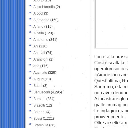
Aborto
(20)
Acca Larentia
(2)
Alcool
(3)
Alemanno
(150)
Alfano
(315)
Alitalia
(123)
Ambiente
(341)
AN
(210)
Animali
(74)
fiori era la prassi
Arancioni
(2)
Così è scattata 
arte
(175)
operatori socio s
Attentato
(329)
«Airone» in carce
Auguri
(13)
Quest’ultima, Ro
Batini
(3)
Sanremo, è la mo
non aver denunci
Berlusconi
(4.295)
A incastrare gli o
Bersani
(234)
gialle, immagini 
Biasotti
(12)
Le indagini erano
Boldrini
(4)
provvedimenti.
Bossi
(1.221)
Oltre ai sette arr
Brambilla
(38)