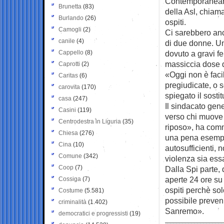
Contemporaneame
Brunetta
(83)
della Asl, chiama
Burlando
(26)
ospiti.
Camogli
(2)
Ci sarebbero anc
canile
(4)
di due donne. Un
Cappello
(8)
dovuto a gravi fe
massiccia dose d
Caprotti
(2)
«Oggi non è facil
Caritas
(6)
pregiudicate, o 
carovita
(170)
spiegato il sosti
casa
(247)
Il sindacato gen
Casini
(119)
verso chi muove 
Centrodestra in Liguria
(35)
riposo», ha comm
Chiesa
(276)
una pena esempla
Cina
(10)
autosufficienti, 
Comune
(342)
violenza sia essa
Coop
(7)
Dalla Spi parte, 
aperte 24 ore su 2
Cossiga
(7)
ospiti perchè so
Costume
(5.581)
possibile preveni
criminalità
(1.402)
Sanremo».
democratici e progressisti
(19)