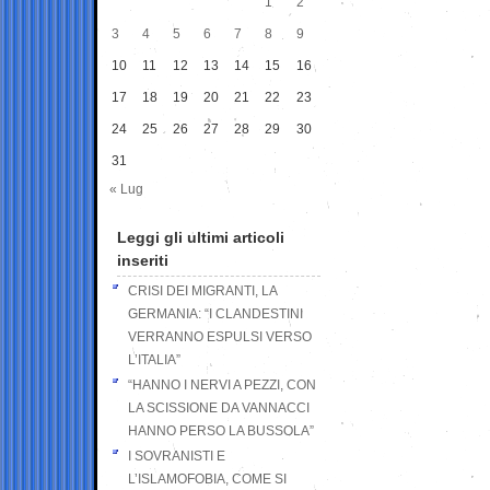
1
2
3
4
5
6
7
8
9
10
11
12
13
14
15
16
17
18
19
20
21
22
23
24
25
26
27
28
29
30
31
« Lug
Leggi gli ultimi articoli
inseriti
CRISI DEI MIGRANTI, LA
GERMANIA: “I CLANDESTINI
VERRANNO ESPULSI VERSO
L’ITALIA”
“HANNO I NERVI A PEZZI, CON
LA SCISSIONE DA VANNACCI
HANNO PERSO LA BUSSOLA”
I SOVRANISTI E
L’ISLAMOFOBIA, COME SI