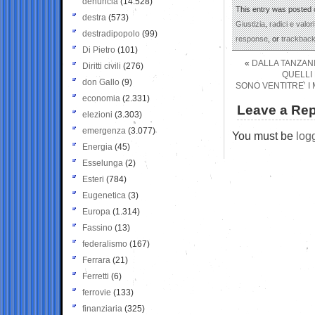
denuncia
(14.528)
This entry was posted 
destra
(573)
Giustizia
,
radici e valori
destradipopolo
(99)
response
, or
trackbac
Di Pietro
(101)
«
DALLA TANZANI
Diritti civili
(276)
QUELLI
don Gallo
(9)
SONO VENTITRE’ I
economia
(2.331)
Leave a Rep
elezioni
(3.303)
emergenza
(3.077)
You must be
log
Energia
(45)
Esselunga
(2)
Esteri
(784)
Eugenetica
(3)
Europa
(1.314)
Fassino
(13)
federalismo
(167)
Ferrara
(21)
Ferretti
(6)
ferrovie
(133)
finanziaria
(325)