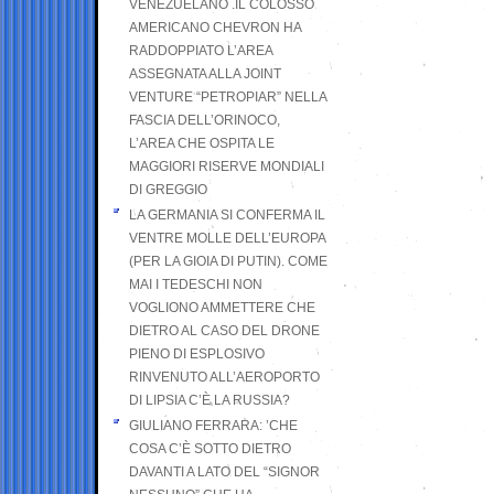
VENEZUELANO .IL COLOSSO
AMERICANO CHEVRON HA
RADDOPPIATO L’AREA
ASSEGNATA ALLA JOINT
VENTURE “PETROPIAR” NELLA
FASCIA DELL’ORINOCO,
L’AREA CHE OSPITA LE
MAGGIORI RISERVE MONDIALI
DI GREGGIO
LA GERMANIA SI CONFERMA IL
VENTRE MOLLE DELL’EUROPA
(PER LA GIOIA DI PUTIN). COME
MAI I TEDESCHI NON
VOGLIONO AMMETTERE CHE
DIETRO AL CASO DEL DRONE
PIENO DI ESPLOSIVO
RINVENUTO ALL’AEROPORTO
DI LIPSIA C’È LA RUSSIA?
GIULIANO FERRARA: ’CHE
COSA C’È SOTTO DIETRO
DAVANTI A LATO DEL “SIGNOR