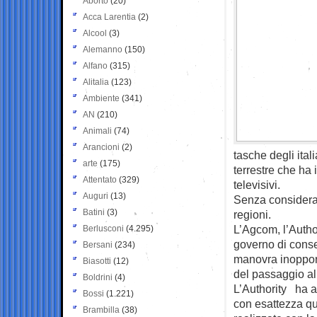
Aborto
(20)
Acca Larentia
(2)
Alcool
(3)
Alemanno
(150)
Alfano
(315)
Alitalia
(123)
Ambiente
(341)
AN
(210)
Animali
(74)
Arancioni
(2)
tasche degli ital
arte
(175)
terrestre che ha
Attentato
(329)
televisivi.
Auguri
(13)
Senza considerar
Batini
(3)
regioni.
L’Agcom, l’Autho
Berlusconi
(4.295)
governo di conse
Bersani
(234)
manovra inopport
Biasotti
(12)
del passaggio al 
Boldrini
(4)
L’Authority ha a
Bossi
(1.221)
con esattezza qu
Brambilla
(38)