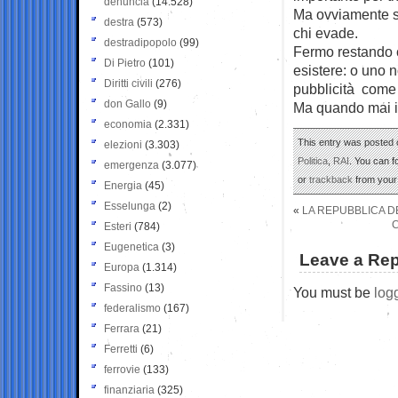
denuncia
(14.528)
Ma ovviamente si 
destra
(573)
chi evade.
destradipopolo
(99)
Fermo restando 
Di Pietro
(101)
esistere: o uno 
Diritti civili
(276)
pubblicità come 
don Gallo
(9)
Ma quando mai il
economia
(2.331)
This entry was posted 
elezioni
(3.303)
Politica
,
RAI
. You can f
emergenza
(3.077)
or
trackback
from your 
Energia
(45)
Esselunga
(2)
«
LA REPUBBLICA 
C
Esteri
(784)
Eugenetica
(3)
Leave a Rep
Europa
(1.314)
Fassino
(13)
You must be
log
federalismo
(167)
Ferrara
(21)
Ferretti
(6)
ferrovie
(133)
finanziaria
(325)