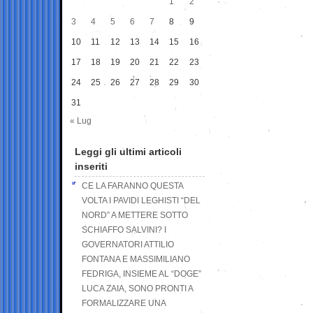
1
2
3
4
5
6
7
8
9
10
11
12
13
14
15
16
17
18
19
20
21
22
23
24
25
26
27
28
29
30
31
« Lug
Leggi gli ultimi articoli
inseriti
CE LA FARANNO QUESTA
VOLTA I PAVIDI LEGHISTI “DEL
NORD” A METTERE SOTTO
SCHIAFFO SALVINI? I
GOVERNATORI ATTILIO
FONTANA E MASSIMILIANO
FEDRIGA, INSIEME AL “DOGE”
LUCA ZAIA, SONO PRONTI A
FORMALIZZARE UNA