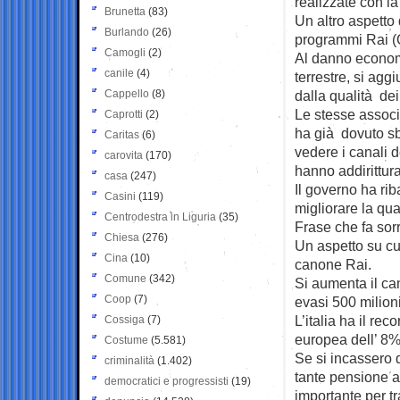
realizzate con la 
Brunetta
(83)
Un altro aspetto 
Burlando
(26)
programmi Rai (Q
Camogli
(2)
Al danno economi
canile
(4)
terrestre, si ag
Cappello
(8)
dalla qualità de
Le stesse assoc
Caprotti
(2)
ha già dovuto sb
Caritas
(6)
vedere i canali d
carovita
(170)
hanno addirittur
casa
(247)
Il governo ha rib
Casini
(119)
migliorare la qua
Centrodestra in Liguria
(35)
Frase che fa sor
Chiesa
(276)
Un aspetto su cu
Cina
(10)
canone Rai.
Comune
(342)
Si aumenta il ca
Coop
(7)
evasi 500 milioni
L’italia ha il r
Cossiga
(7)
europea dell’ 8%
Costume
(5.581)
Se si incassero 
criminalità
(1.402)
tante pensione a
democratici e progressisti
(19)
importante per tr