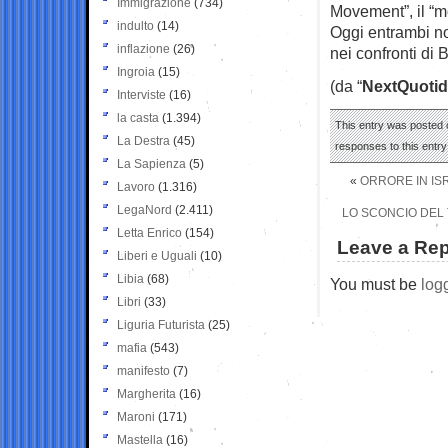
Immigrazione
(734)
Movement”, il “
indulto
(14)
Oggi entrambi n
inflazione
(26)
nei confronti di
Ingroia
(15)
(da “
NextQuotid
Interviste
(16)
la casta
(1.394)
This entry was posted o
La Destra
(45)
responses to this entr
La Sapienza
(5)
«
ORRORE IN IS
Lavoro
(1.316)
LegaNord
(2.411)
LO SCONCIO DEL 
Letta Enrico
(154)
Leave a Rep
Liberi e Uguali
(10)
Libia
(68)
You must be
log
Libri
(33)
Liguria Futurista
(25)
mafia
(543)
manifesto
(7)
Margherita
(16)
Maroni
(171)
Mastella
(16)