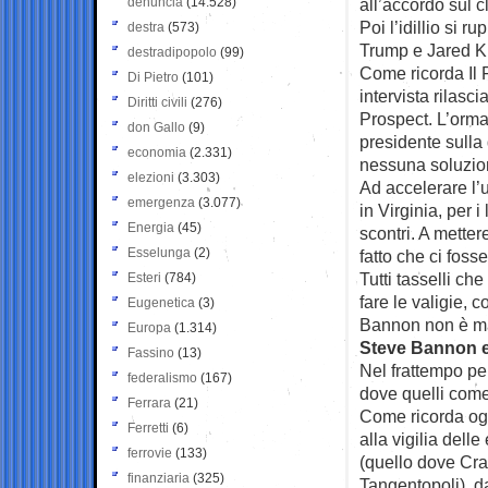
denuncia
(14.528)
all’accordo sul c
Poi l’idillio si 
destra
(573)
Trump e Jared K
destradipopolo
(99)
Come ricorda Il 
Di Pietro
(101)
intervista rilas
Diritti civili
(276)
Prospect. L’orma
don Gallo
(9)
presidente sulla
economia
(2.331)
nessuna soluzion
elezioni
(3.303)
Ad accelerare l’u
emergenza
(3.077)
in Virginia, per 
Energia
(45)
scontri. A metter
Esselunga
(2)
fatto che ci foss
Tutti tasselli ch
Esteri
(784)
fare le valigie, 
Eugenetica
(3)
Bannon non è ma
Europa
(1.314)
Steve Bannon e l
Fassino
(13)
Nel frattempo per
federalismo
(167)
dove quelli come
Ferrara
(21)
Come ricorda ogg
Ferretti
(6)
alla vigilia dell
ferrovie
(133)
(quello dove Cra
finanziaria
(325)
Tangentopoli), da