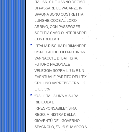
ITALIANI CHE HANNO DECISO
DI PASSARE LE VACANZE IN
SPAGNA SONO COSTRETTI A
LUNGHE CODE AL LORO
ARRIVO, CON PASSEGGERI
SCELTI A CASO O INTERI AEREI
CONTROLLATI
L’ITALIA RISCHIA DI RIMANERE
OSTAGGIO DEI FILO-PUTINIANI
VANNACCI E DI BATTISTA.
FUTURO NAZIONALE
VELEGGIA SOPRA IL 7% E UN
EVENTUALE PARTITO DELL’EX
GRILLINO VARREBBE TRA IL 2
E IL 3.5%
“DALL’ITALIA UNA MISURA
RIDICOLA E
IRRESPONSABILE”: SIRA
REGO, MINISTRA DELLA
GIOVENTÙ DEL GOVERNO
SPAGNOLO, FA LO SHAMPOO A