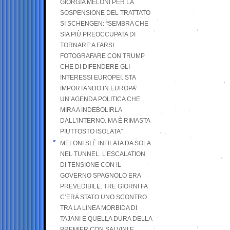
GIORGIA MELONI PER LA
SOSPENSIONE DEL TRATTATO
SI SCHENGEN: “SEMBRA CHE
SIA PIÙ PREOCCUPATA DI
TORNARE A FARSI
FOTOGRAFARE CON TRUMP
CHE DI DIFENDERE GLI
INTERESSI EUROPEI. STA
IMPORTANDO IN EUROPA
UN’AGENDA POLITICA CHE
MIRA A INDEBOLIRLA
DALL’INTERNO. MA È RIMASTA
PIUTTOSTO ISOLATA”
MELONI SI È INFILATA DA SOLA
NEL TUNNEL. L’ESCALATION
DI TENSIONE CON IL
GOVERNO SPAGNOLO ERA
PREVEDIBILE: TRE GIORNI FA
C’ERA STATO UNO SCONTRO
TRA LA LINEA MORBIDA DI
TAJANI E QUELLA DURA DELLA
PREMIER CON SALVINI E