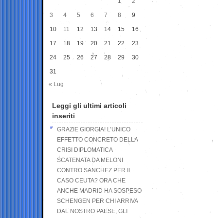
1
2
3
4
5
6
7
8
9
10
11
12
13
14
15
16
17
18
19
20
21
22
23
24
25
26
27
28
29
30
31
« Lug
Leggi gli ultimi articoli
inseriti
GRAZIE GIORGIA! L’UNICO
EFFETTO CONCRETO DELLA
CRISI DIPLOMATICA
SCATENATA DA MELONI
CONTRO SANCHEZ PER IL
CASO CEUTA? ORA CHE
ANCHE MADRID HA SOSPESO
SCHENGEN PER CHI ARRIVA
DAL NOSTRO PAESE, GLI