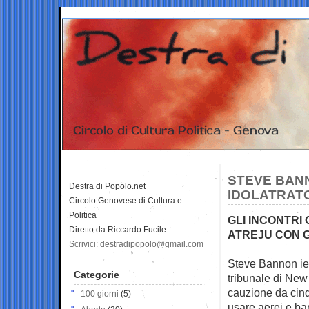
STEVE BANN
Destra di Popolo.net
IDOLATRATO
Circolo Genovese di Cultura e
Politica
GLI INCONTRI 
Diretto da Riccardo Fucile
ATREJU CON G
Scrivici: destradipopolo@gmail.com
Steve Bannon ier
Categorie
tribunale di Ne
cauzione da cinqu
100 giorni
(5)
usare aerei e ba