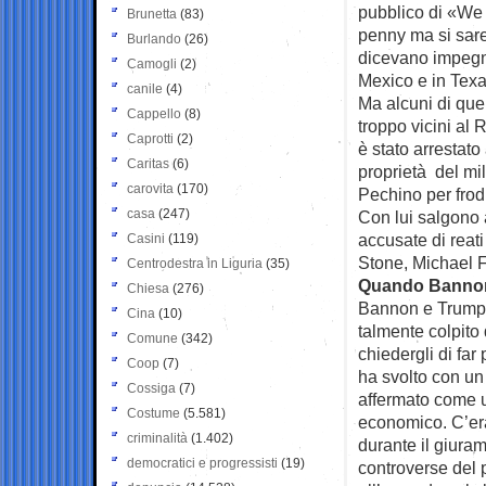
pubblico di «We 
Brunetta
(83)
penny ma si sare
Burlando
(26)
dicevano impegnat
Camogli
(2)
Mexico e in Texa
canile
(4)
Ma alcuni di quei
Cappello
(8)
troppo vicini al
Caprotti
(2)
è stato arrestato
Caritas
(6)
proprietà del mi
carovita
(170)
Pechino per frodi
casa
(247)
Con lui salgono 
accusate di reati 
Casini
(119)
Stone, Michael F
Centrodestra in Liguria
(35)
Quando Bannon e
Chiesa
(276)
Bannon e Trump s
Cina
(10)
talmente colpito 
Comune
(342)
chiedergli di fa
Coop
(7)
ha svolto con un
Cossiga
(7)
affermato come u
Costume
(5.581)
economico. C’era
criminalità
(1.402)
durante il giura
democratici e progressisti
(19)
controverse del 