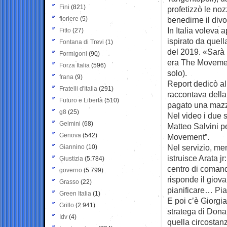
Fini
(821)
profetizzò le no
fioriere
(5)
benedirne il divo
In Italia voleva 
Fitto
(27)
ispirato da quel
Fontana di Trevi
(1)
del 2019. «Sarà u
Formigoni
(90)
era The Movement
Forza Italia
(596)
solo).
frana
(9)
Report dedicò all
Fratelli d'Italia
(291)
raccontava della
Futuro e Libertà
(510)
pagato una mazze
g8
(25)
Nel video i due s
Gelmini
(68)
Matteo Salvini pe
Genova
(542)
Movement”.
Nel servizio, me
Giannino
(10)
istruisce Arata j
Giustizia
(5.784)
centro di comand
governo
(5.799)
risponde il giov
Grasso
(22)
pianificare… Pian
Green Italia
(1)
E poi c’è Giorgia
Grillo
(2.941)
stratega di Donald
Idv
(4)
quella circostanz