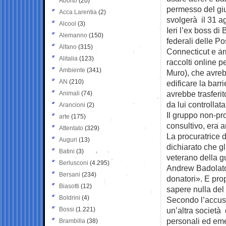
Aborto
(20)
permesso del giu
Acca Larentia
(2)
svolgerà il 31 a
Alcool
(3)
Ieri l’ex boss di
Alemanno
(150)
federali delle Po
Alfano
(315)
Connecticut e arr
Alitalia
(123)
raccolti online 
Ambiente
(341)
Muro), che avreb
AN
(210)
edificare la barr
avrebbe trasferit
Animali
(74)
da lui controllat
Arancioni
(2)
Il gruppo non-pr
arte
(175)
consultivo, era a
Attentato
(329)
La procuratrice 
Auguri
(13)
dichiarato che gl
Batini
(3)
veterano della gu
Berlusconi
(4.295)
Andrew Badolato 
Bersani
(234)
donatori». E pro
Biasotti
(12)
sapere nulla del
Boldrini
(4)
Secondo l’accusa
Bossi
(1.221)
un’altra società 
personali ed eme
Brambilla
(38)