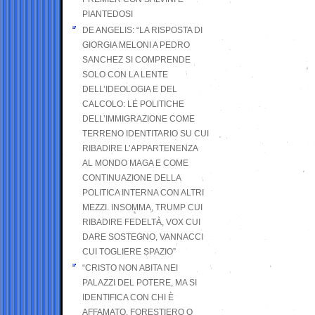
PIANTEDOSI
DE ANGELIS: “LA RISPOSTA DI
GIORGIA MELONI A PEDRO
SANCHEZ SI COMPRENDE
SOLO CON LA LENTE
DELL’IDEOLOGIA E DEL
CALCOLO: LE POLITICHE
DELL’IMMIGRAZIONE COME
TERRENO IDENTITARIO SU CUI
RIBADIRE L’APPARTENENZA
AL MONDO MAGA E COME
CONTINUAZIONE DELLA
POLITICA INTERNA CON ALTRI
MEZZI. INSOMMA, TRUMP CUI
RIBADIRE FEDELTÀ, VOX CUI
DARE SOSTEGNO, VANNACCI
CUI TOGLIERE SPAZIO”
“CRISTO NON ABITA NEI
PALAZZI DEL POTERE, MA SI
IDENTIFICA CON CHI È
AFFAMATO, FORESTIERO O