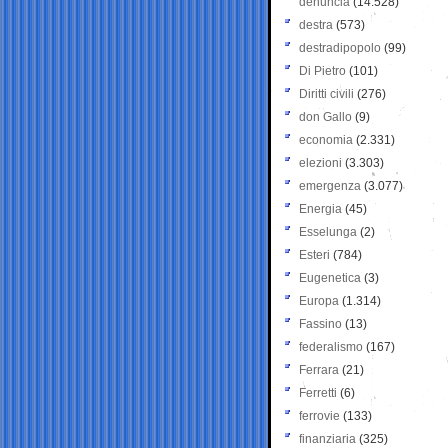
denuncia
(14.528)
destra
(573)
destradipopolo
(99)
Di Pietro
(101)
Diritti civili
(276)
don Gallo
(9)
economia
(2.331)
elezioni
(3.303)
emergenza
(3.077)
Energia
(45)
Esselunga
(2)
Esteri
(784)
Eugenetica
(3)
Europa
(1.314)
Fassino
(13)
federalismo
(167)
Ferrara
(21)
Ferretti
(6)
ferrovie
(133)
finanziaria
(325)