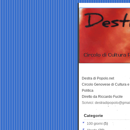
Destra di Popolo.net
Circolo Genovese di Cultura e
Politica
Diretto da Riccardo Fucile
Scrivici: destradipopolo@gma
Categorie
100 giorni
(5)