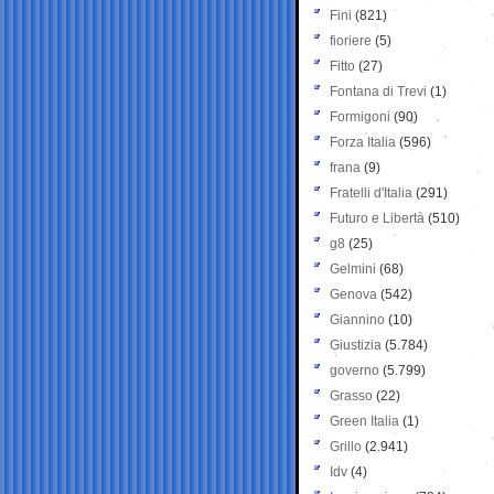
Fini
(821)
fioriere
(5)
Fitto
(27)
Fontana di Trevi
(1)
Formigoni
(90)
Forza Italia
(596)
frana
(9)
Fratelli d'Italia
(291)
Futuro e Libertà
(510)
g8
(25)
Gelmini
(68)
Genova
(542)
Giannino
(10)
Giustizia
(5.784)
governo
(5.799)
Grasso
(22)
Green Italia
(1)
Grillo
(2.941)
Idv
(4)