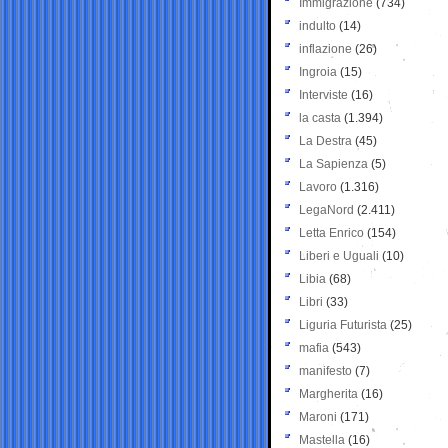
Immigrazione
(734)
indulto
(14)
inflazione
(26)
Ingroia
(15)
Interviste
(16)
la casta
(1.394)
La Destra
(45)
La Sapienza
(5)
Lavoro
(1.316)
LegaNord
(2.411)
Letta Enrico
(154)
Liberi e Uguali
(10)
Libia
(68)
Libri
(33)
Liguria Futurista
(25)
mafia
(543)
manifesto
(7)
Margherita
(16)
Maroni
(171)
Mastella
(16)