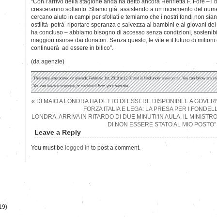
“Con l’arrivo della stagione arida ha detto ancora Henrietta F. Fore – i
cresceranno soltanto. Stiamo già assistendo a un incremento del nume
cercano aiuto in campi per sfollati e temiamo che i nostri fondi non siano 
ostilità potrà riportare speranza e salvezza ai bambini e ai giovani de
ha concluso – abbiamo bisogno di accesso senza condizioni, sostenibile,
maggiori risorse dai donatori. Senza questo, le vite e il futuro di milio
continuerà ad essere in bilico”.
(da agenzie)
This entry was posted on giovedì, Febbraio 1st, 2018 at 12:30 and is filed under
emergenza
. You can follow any re
You can
leave a response
, or
trackback
from your own site.
«
DI MAIO A LONDRA HA DETTO DI ESSERE DISPONIBILE A GOVE
FORZA ITALIA E LEGA: LA PRESA PER I FONDELLI
LONDRA, ARRIVA IN RITARDO DI DUE MINUTI IN AULA, IL MINISTR
)
DI NON ESSERE STATO AL MIO POSTO”
Leave a Reply
You must be
logged in
to post a comment.
19)