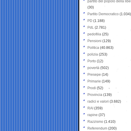
partito del popolo della libe
(30)
Partito Democratico
(1.034)
PD
(1.188)
PdL
(2.781)
pedofilia
(25)
Pensioni
(129)
Politica
(40.863)
polizia
(253)
Porto
(12)
povertà
(502)
Presepe
(14)
Primarie
(149)
Prodi
(52)
Provincia
(139)
radici e valori
(3.682)
RAI
(359)
rapine
(37)
Razzismo
(1.410)
Referendum
(200)