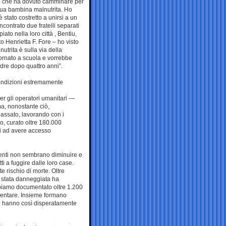
e che ha dovuto camminare per
 sua bambina malnutrita. Ho
stato costretto a unirsi a un
contrato due fratelli separati
iato nella loro città , Bentiu,
o Henrietta F. Fore – ho visto
trita è sulla via della
ornato a scuola e vorrebbe
madre dopo quattro anni”.
ondizioni estremamente
er gli operatori umanitari —
ma, nonostante ciò,
assato, lavorando con i
lo, curato oltre 180.000
ni ad avere accesso
menti non sembrano diminuire e
ti a fuggire dalle loro case.
 rischio di morte. Oltre
è stata danneggiata ha
abbiamo documentato oltre 1.200
mentare. Insieme formano
ui hanno così disperatamente