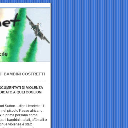
DI BAMBINI COSTRETTI
OCUMENTATI DI VIOLENZA
DICATO A QUEI COGLIONI
Sud Sudan – dice Henrietta H.
 nel piccolo Paese africano,
sto in prima persona come
ato i bambini malati, affamati e
tinue violenze è stato