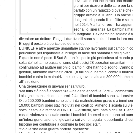
devastante. Ho incontrato una madr
giorni per ricevere delle cure per la
parlato con un ragazzo giovane che è 
gruppo armato a 10 anni. Ho anche in
dai genitori quando il conflitto è scopp
nel 2014. Ma fra l’orrore – ha aggiunt
segnali di speranza. La bambina malnu
guarigione. L’ex bambino soldato è t
diventare un dottore. E oggi i due fratelli sono stati riuniti con la loro 
E’ oggi il posto più pericoloso del mondo.
L’UNICEF e altre agenzie umanitarie stanno lavorando sul campo in c
pericolose per rispondere ai bisogni di base dei bambini e dei giovani.
E questo non è poco. Il Sud Sudan è il posto più pericoloso al mondo p
soltanto nell’anno passato, sono stati uccisi 28 operatori umanitari — 
continuiamo ad aiutare milioni di bambini che hanno bisogno. L’anno p
genitori, abbiamo vaccinato circa 1,8 milioni di bambini contro il morbil
bambini contro la malnutrizione acuta grave, e aiutato 300.000 bambi
all’istruzione.
Una generazione di giovani senza futuro.
“Ma tutto ciò non è abbastanza – ha detto ancora la Fore – i combatti
i bisogni umanitari sono enormi: 2,4 milioni di bambini sono stati costret
Oltre 250.000 bambini sono colpiti da malnutrizione grave e a imminente
19.000 bambini sono stati reclutati nel conflitto. Almeno 1 scuola su 3 
sottolineato la direttrice di UNICEF – distrutta, occupata o chiusa. E 
casi di violenza sessuale contro i bambini. I numeri continuano ad au
un’intera generazione di giovani a cui viene negata l’opportunità di c
bisogno per contribuire a costruire la loro società “.
“Solo la fine della guerra porterà speranza”.