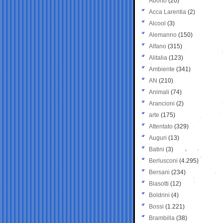
Aborto
(20)
Acca Larentia
(2)
Alcool
(3)
Alemanno
(150)
Alfano
(315)
Alitalia
(123)
Ambiente
(341)
AN
(210)
Animali
(74)
Arancioni
(2)
arte
(175)
Attentato
(329)
Auguri
(13)
Batini
(3)
Berlusconi
(4.295)
Bersani
(234)
Biasotti
(12)
Boldrini
(4)
Bossi
(1.221)
Brambilla
(38)