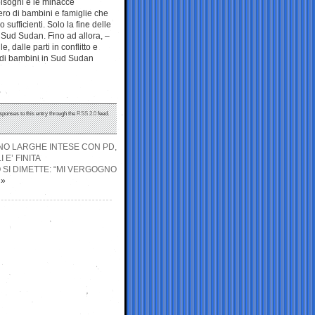
 bisogni e le minacce
ro di bambini e famiglie che
sufficienti. Solo la fine delle
l Sud Sudan. Fino ad allora, –
 dalle parti in conflitto e
ni di bambini in Sud Sudan
sponses to this entry through the
RSS 2.0
feed.
RNO LARGHE INTESE CON PD,
 E’ FINITA
O SI DIMETTE: “MI VERGOGNO
»