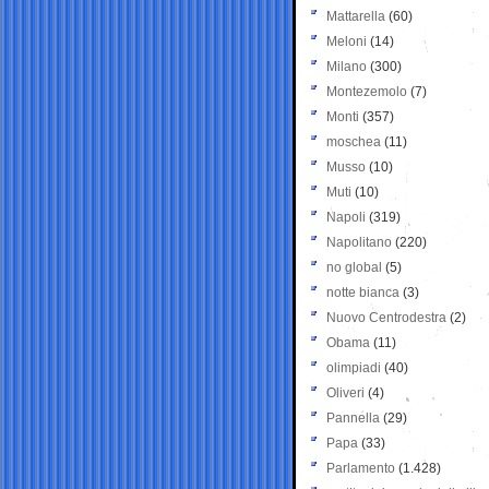
Mattarella
(60)
Meloni
(14)
Milano
(300)
Montezemolo
(7)
Monti
(357)
moschea
(11)
Musso
(10)
Muti
(10)
Napoli
(319)
Napolitano
(220)
no global
(5)
notte bianca
(3)
Nuovo Centrodestra
(2)
Obama
(11)
olimpiadi
(40)
Oliveri
(4)
Pannella
(29)
Papa
(33)
Parlamento
(1.428)