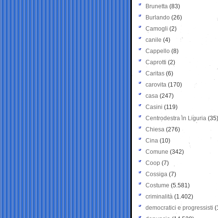
Brunetta
(83)
Burlando
(26)
Camogli
(2)
canile
(4)
Cappello
(8)
Caprotti
(2)
Caritas
(6)
carovita
(170)
casa
(247)
Casini
(119)
Centrodestra in Liguria
(35
Chiesa
(276)
Cina
(10)
Comune
(342)
Coop
(7)
Cossiga
(7)
Costume
(5.581)
criminalità
(1.402)
democratici e progressisti
(