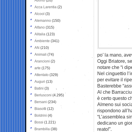
Aborto
(20)
Acca Larentia
(2)
Alcool
(3)
Alemanno
(150)
Alfano
(315)
Alitalia
(123)
Ambiente
(341)
AN
(210)
po’ la mano, ave
Animali
(74)
Oggi Briatore, s
Arancioni
(2)
notare che “i dip
arte
(175)
Nel cinguettio l
Attentato
(329)
per evitare il ri
Auguri
(13)
Basterebbe “assu
Batini
(3)
Al che Barracciu
Berlusconi
(4.295)
è certo questo ch
Bersani
(234)
Almeno sui social
Biasotti
(12)
rispondono all’h
Boldrini
(4)
“L’assemblea sin
Bossi
(1.221)
dedicano un gior
reato!”.
Brambilla
(38)