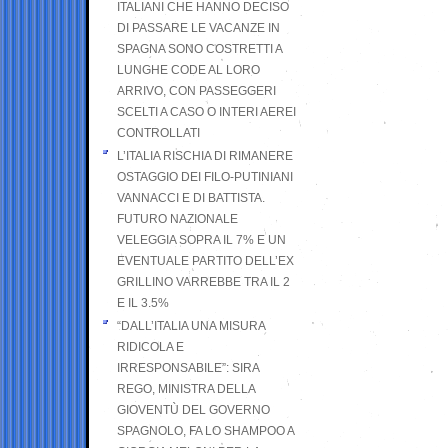
ITALIANI CHE HANNO DECISO
DI PASSARE LE VACANZE IN
SPAGNA SONO COSTRETTI A
LUNGHE CODE AL LORO
ARRIVO, CON PASSEGGERI
SCELTI A CASO O INTERI AEREI
CONTROLLATI
L’ITALIA RISCHIA DI RIMANERE
OSTAGGIO DEI FILO-PUTINIANI
VANNACCI E DI BATTISTA.
FUTURO NAZIONALE
VELEGGIA SOPRA IL 7% E UN
EVENTUALE PARTITO DELL’EX
GRILLINO VARREBBE TRA IL 2
E IL 3.5%
“DALL’ITALIA UNA MISURA
RIDICOLA E
IRRESPONSABILE”: SIRA
REGO, MINISTRA DELLA
GIOVENTÙ DEL GOVERNO
SPAGNOLO, FA LO SHAMPOO A