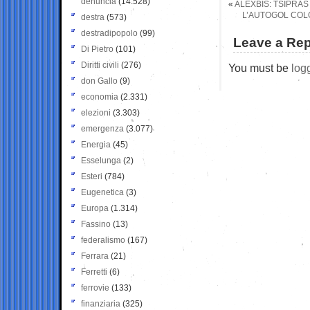
denuncia
(14.528)
«
ALEXBIS: TSIPRA
L’AUTOGOL COLO
destra
(573)
destradipopolo
(99)
Leave a Rep
Di Pietro
(101)
Diritti civili
(276)
You must be
log
don Gallo
(9)
economia
(2.331)
elezioni
(3.303)
emergenza
(3.077)
Energia
(45)
Esselunga
(2)
Esteri
(784)
Eugenetica
(3)
Europa
(1.314)
Fassino
(13)
federalismo
(167)
Ferrara
(21)
Ferretti
(6)
ferrovie
(133)
finanziaria
(325)