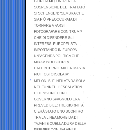
GIORGIA MELONI PER LA
SOSPENSIONE DEL TRATTATO
SI SCHENGEN: “SEMBRA CHE
SIA PIÙ PREOCCUPATA DI
TORNARE A FARSI
FOTOGRAFARE CON TRUMP
CHE DI DIFENDERE GLI
INTERESSI EUROPEI. STA
IMPORTANDO IN EUROPA
UN’AGENDA POLITICA CHE
MIRA A INDEBOLIRLA
DALL’INTERNO. MA È RIMASTA
PIUTTOSTO ISOLATA”
MELONI SI È INFILATA DA SOLA
NEL TUNNEL. L’ESCALATION
DI TENSIONE CON IL
GOVERNO SPAGNOLO ERA
PREVEDIBILE: TRE GIORNI FA
C’ERA STATO UNO SCONTRO
TRA LA LINEA MORBIDA DI
TAJANI E QUELLA DURA DELLA
PREMIER CON SALVINI E