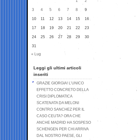
1
2
3
4
5
6
7
8
9
10
11
12
13
14
15
16
17
18
19
20
21
22
23
24
25
26
27
28
29
30
31
« Lug
Leggi gli ultimi articoli
inseriti
GRAZIE GIORGIA! L’UNICO
EFFETTO CONCRETO DELLA
CRISI DIPLOMATICA
SCATENATA DA MELONI
CONTRO SANCHEZ PER IL
CASO CEUTA? ORA CHE
ANCHE MADRID HA SOSPESO
SCHENGEN PER CHI ARRIVA
DAL NOSTRO PAESE, GLI