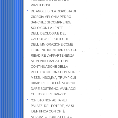
PIANTEDOSI
DE ANGELIS: “LA RISPOSTA DI
GIORGIA MELONI A PEDRO
SANCHEZ SI COMPRENDE
SOLO CON LA LENTE
DELL’IDEOLOGIA E DEL
CALCOLO: LE POLITICHE
DELL’IMMIGRAZIONE COME
TERRENO IDENTITARIO SU CUI
RIBADIRE L’APPARTENENZA
AL MONDO MAGA E COME
CONTINUAZIONE DELLA
POLITICA INTERNA CON ALTRI
MEZZI. INSOMMA, TRUMP CUI
RIBADIRE FEDELTÀ, VOX CUI
DARE SOSTEGNO, VANNACCI
CUI TOGLIERE SPAZIO”
“CRISTO NON ABITA NEI
PALAZZI DEL POTERE, MA SI
IDENTIFICA CON CHI È
AFFAMATO, FORESTIERO O