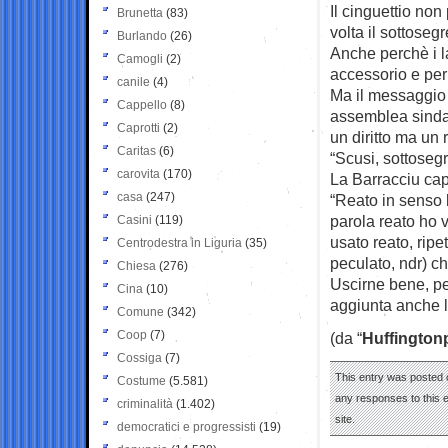
Il cinguettio non
Brunetta
(83)
volta il sottoseg
Burlando
(26)
Anche perchè i l
Camogli
(2)
accessorio e per 
canile
(4)
Ma il messaggio 
Cappello
(8)
assemblea sinda
Caprotti
(2)
un diritto ma un 
Caritas
(6)
“Scusi, sottosegr
carovita
(170)
La Barracciu capi
casa
(247)
“Reato in senso l
parola reato ho 
Casini
(119)
usato reato, ripe
Centrodestra in Liguria
(35)
peculato, ndr) c
Chiesa
(276)
Uscirne bene, per
Cina
(10)
aggiunta anche l
Comune
(342)
Coop
(7)
(da “
Huffington
Cossiga
(7)
This entry was posted 
Costume
(5.581)
any responses to this 
criminalità
(1.402)
site.
democratici e progressisti
(19)