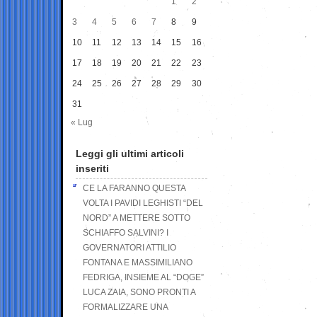
1
2
3
4
5
6
7
8
9
10
11
12
13
14
15
16
17
18
19
20
21
22
23
24
25
26
27
28
29
30
31
« Lug
Leggi gli ultimi articoli
inseriti
CE LA FARANNO QUESTA
VOLTA I PAVIDI LEGHISTI “DEL
NORD” A METTERE SOTTO
SCHIAFFO SALVINI? I
GOVERNATORI ATTILIO
FONTANA E MASSIMILIANO
FEDRIGA, INSIEME AL “DOGE”
LUCA ZAIA, SONO PRONTI A
FORMALIZZARE UNA