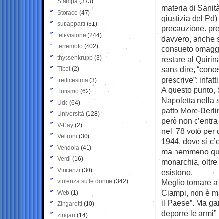
Stampa
(373)
materia di Sanità
Storace
(47)
giustizia del Pd)
subappalti
(31)
precauzione. pre
televisione
(244)
davvero, anche se
terremoto
(402)
consueto omaggi
thyssenkrupp
(3)
restare al Quiri
sans dire, “conos
Tibet
(2)
prescrive”: infatti
tredicesima
(3)
A questo punto, S
Turismo
(62)
Napoletta nella s
Udc
(64)
patto Moro-Berli
Università
(128)
però non c’entra
V-Day
(2)
nel ’78 votò per
Veltroni
(30)
1944, dove sì c’
Vendola
(41)
ma nemmeno quell
Verdi
(16)
monarchia, oltre
Vincenzi
(30)
esistono.
violenza sulle donne
(342)
Meglio tornare a 
Ciampi, non è mai
Web
(1)
il Paese”. Ma gar
Zingaretti
(10)
deporre le armi” 
zingari
(14)