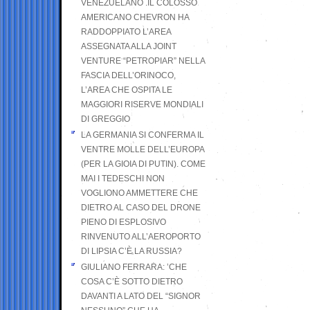
VENEZUELANO .IL COLOSSO
AMERICANO CHEVRON HA
RADDOPPIATO L’AREA
ASSEGNATA ALLA JOINT
VENTURE “PETROPIAR” NELLA
FASCIA DELL’ORINOCO,
L’AREA CHE OSPITA LE
MAGGIORI RISERVE MONDIALI
DI GREGGIO
LA GERMANIA SI CONFERMA IL
VENTRE MOLLE DELL’EUROPA
(PER LA GIOIA DI PUTIN). COME
MAI I TEDESCHI NON
VOGLIONO AMMETTERE CHE
DIETRO AL CASO DEL DRONE
PIENO DI ESPLOSIVO
RINVENUTO ALL’AEROPORTO
DI LIPSIA C’È LA RUSSIA?
GIULIANO FERRARA: ’CHE
COSA C’È SOTTO DIETRO
DAVANTI A LATO DEL “SIGNOR