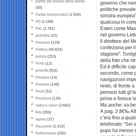
partito del popolo della libertà
governo che non 
(30)
politiche preval
Partito Democratico
(1.034)
sinistra europea
qualcosa in comp
PD
(1.188)
Esteri come Mass
PdL
(2.781)
nel governo Lett
pedofilia
(25)
Il direttore del
Pensioni
(129)
confeziona per i
Politica
(40.833)
stagione”. Svol
polizia
(253)
della foto che ri
Porto
(12)
Ed è difficile ca
povertà
(502)
secondo, come pad
Presepe
(14)
navigazioni impeg
Primarie
(149)
resto, di fronte
Prodi
(52)
pensosi tutti gl’
primo e finisce 
Provincia
(139)
Ma anche: va ben
radici e valori
(3.682)
A pag. 3 â€‰ Alb
RAI
(359)
c’era fino a qua
rapine
(37)
telefonato: “Sei 
Razzismo
(1.410)
pupo ha messo su 
Referendum
(200)