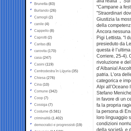
alla realtà ”, “Su
Brunetta
(83)
“Campane a festa
Burlando
(26)
”Straordinari dove
Camogli
(2)
Giustizia la mos
canile
(4)
della competenza
Cappello
(8)
Ancora nessuna n
Pigi Lettista. “I
Caprotti
(2)
presieduto da Le
Caritas
(6)
questa è l’ultima
carovita
(170)
Corriere, 25-4). 
casa
(247)
rivoluzione e del
Casini
(119)
d’Albania! Ascolt
Centrodestra in Liguria
(35)
patria. L’ora del
Chiesa
(276)
categorica e impe
Cina
(10)
Alpi all’Oceano 
Comune
(342)
Stefano Menichett
Coop
(7)
in favore di un c
fa la propria rag
Cossiga
(7)
la persona di Enr
Costume
(5.581)
loro linguaggio su
criminalità
(1.402)
condizioni normal
democratici e progressisti
(19)
della società e d