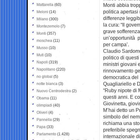
Monti abbia trop
Mattarella
(60)
politica apertas
Meloni
(14)
differenze leggib
Milano
(300)
la cura: “Il gove
Montezemolo
(7)
grave sofferenza 
Monti
(357)
un’opportunità pe
moschea
(11)
per campa’.
Musso
(10)
Claudio Sardomut
Muti
(10)
politico di quest
Napoli
(319)
ministri giovani 
Napolitano
(220)
rinnovamento gen
no global
(5)
democratica del p
Quagliariello e 
notte bianca
(3)
“Ruby nipote di M
Nuovo Centrodestra
(2)
questi anni. E c
Obama
(11)
Giovinetta, giovi
olimpiadi
(40)
M’hai detto un P
Oliveri
(4)
simbolo del nemi
Pannella
(29)
richiama una sto
Papa
(33)
preferibile speg
Parlamento
(1.428)
internazionale d