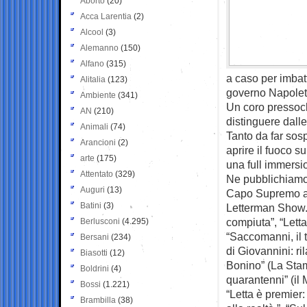
Aborto
(20)
Acca Larentia
(2)
Alcool
(3)
Alemanno
(150)
Alfano
(315)
a caso per imbatte
Alitalia
(123)
governo Napolett
Ambiente
(341)
Un coro pressoch
AN
(210)
distinguere dalle
Animali
(74)
Tanto da far sosp
Arancioni
(2)
aprire il fuoco 
arte
(175)
una full immersion
Attentato
(329)
Ne pubblichiamo 
Auguri
(13)
Capo Supremo aff
Batini
(3)
Letterman Show. 
compiuta”, “Letta
Berlusconi
(4.295)
“Saccomanni, il 
Bersani
(234)
di Giovannini: ri
Biasotti
(12)
Bonino” (La Stam
Boldrini
(4)
quarantenni” (il
Bossi
(1.221)
“Letta è premier
Brambilla
(38)