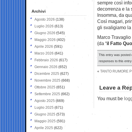
sempre così infor
decorrenza e la
Archivi
Insomma, da qua
Agosto 2026
(138)
Così magari, prim
Luglio 2026
(613)
gli svaligiamo la
Giugno 2026
(545)
Marco Travaglio
Maggio 2026
(402)
(da “
il Fatto Qu
Aprile 2026
(591)
Marzo 2026
(641)
This entry was posted o
Febbraio 2026
(617)
responses to this entr
Gennaio 2026
(652)
«
TANTO RUMORE PER
Dicembre 2025
(627)
Novembre 2025
(668)
Leave a Rep
Ottobre 2025
(651)
Settembre 2025
(662)
You must be
log
Agosto 2025
(669)
Luglio 2025
(671)
Giugno 2025
(573)
Maggio 2025
(591)
Aprile 2025
(622)