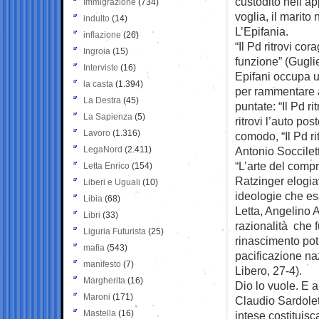
custodito nell’a
Immigrazione
(734)
voglia, il marito 
indulto
(14)
L’Epifania.
inflazione
(26)
“Il Pd ritrovi cor
Ingroia
(15)
funzione” (Guglie
Interviste
(16)
Epifani occupa u
la casta
(1.394)
per rammentare a
La Destra
(45)
puntate: “Il Pd rit
La Sapienza
(5)
ritrovi l’auto pos
Lavoro
(1.316)
comodo, “Il Pd ritr
LegaNord
(2.411)
Antonio Soccilet
“L’arte del comp
Letta Enrico
(154)
Ratzinger elogia
Liberi e Uguali
(10)
ideologie che esa
Libia
(68)
Letta, Angelino A
Libri
(33)
razionalità che
Liguria Futurista
(25)
rinascimento pot
mafia
(543)
pacificazione na
manifesto
(7)
Libero, 27-4).
Margherita
(16)
Dio lo vuole. E 
Maroni
(171)
Claudio Sardolet
Mastella
(16)
intese costituis