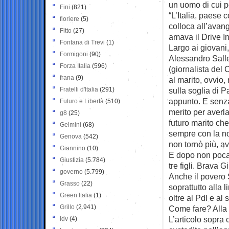
un uomo di cui p
Fini
(821)
“L’Italia, paese 
fioriere
(5)
colloca all’avan
Fitto
(27)
amava il Drive In
Fontana di Trevi
(1)
Largo ai giovani,
Formigoni
(90)
Alessandro Salle
Forza Italia
(596)
(giornalista del 
frana
(9)
al marito, ovvio,
Fratelli d'Italia
(291)
sulla soglia di P
appunto. E senz
Futuro e Libertà
(510)
merito per averl
g8
(25)
futuro marito ch
Gelmini
(68)
sempre con la not
Genova
(542)
non tornò più, av
Giannino
(10)
E dopo non poca 
Giustizia
(5.784)
tre figli. Brava 
governo
(5.799)
Anche il povero S
Grasso
(22)
soprattutto alla
Green Italia
(1)
oltre al Pdl e al
Grillo
(2.941)
Come fare? Alla f
L’articolo sopra c
Idv
(4)