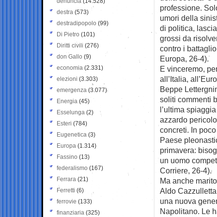
denuncia
(14.528)
professione. Solo
destra
(573)
umori della sini
destradipopolo
(99)
di politica, lasc
Di Pietro
(101)
grossi da risolv
Diritti civili
(276)
contro i battagl
don Gallo
(9)
Europa, 26-4).
economia
(2.331)
E vinceremo, per
all’Italia, all’Eu
elezioni
(3.303)
Beppe Lettergnin
emergenza
(3.077)
soliti commenti 
Energia
(45)
l’ultima spiaggia
Esselunga
(2)
azzardo pericolos
Esteri
(784)
concreti. In poc
Eugenetica
(3)
Paese pleonastico
Europa
(1.314)
primavera: bisog
Fassino
(13)
un uomo compete
federalismo
(167)
Corriere, 26-4).
Ferrara
(21)
Ma anche marito 
Aldo Cazzulletta
Ferretti
(6)
una nuova gener
ferrovie
(133)
Napolitano. Le ha
finanziaria
(325)