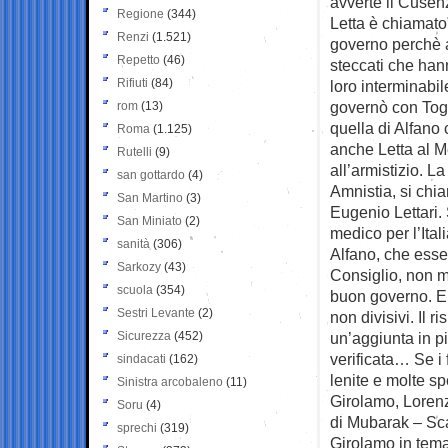
avverte il Cusen
Regione
(344)
Letta è chiamato
Renzi
(1.521)
governo perchè 
Repetto
(46)
steccati che hann
Rifiuti
(84)
loro interminabi
governò con Togli
rom
(13)
quella di Alfano 
Roma
(1.125)
anche Letta al M
Rutelli
(9)
all’armistizio. L
san gottardo
(4)
Amnistia, si chi
San Martino
(3)
Eugenio Lettari. S
San Miniato
(2)
medico per l’Itali
sanità
(306)
Alfano, che essen
Sarkozy
(43)
Consiglio, non m
scuola
(354)
buon governo. E
Sestri Levante
(2)
non divisivi. Il 
Sicurezza
(452)
un’aggiunta in p
verificata… Se i
sindacati
(162)
lenite e molte s
Sinistra arcobaleno
(11)
Girolamo, Lorenz
Soru
(4)
di Mubarak – Sca
sprechi
(319)
Girolamo in tema 