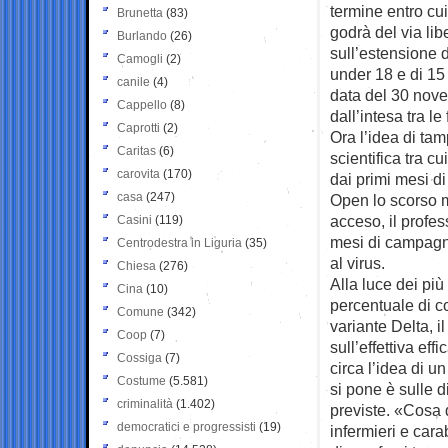
termine entro cui
Brunetta
(83)
godrà del via li
Burlando
(26)
sull’estensione d
Camogli
(2)
under 18 e di 15 
canile
(4)
data del 30 nove
Cappello
(8)
dall’intesa tra l
Caprotti
(2)
Ora l’idea di tam
Caritas
(6)
scientifica tra c
carovita
(170)
dai primi mesi di
casa
(247)
Open lo scorso m
acceso, il profes
Casini
(119)
mesi di campagna
Centrodestra in Liguria
(35)
al virus.
Chiesa
(276)
Alla luce dei più
Cina
(10)
percentuale di co
Comune
(342)
variante Delta, 
Coop
(7)
sull’effettiva ef
Cossiga
(7)
circa l’idea di 
Costume
(5.581)
si pone è sulle 
criminalità
(1.402)
previste. «Cosa d
democratici e progressisti
(19)
infermieri e car