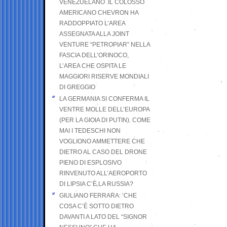
VENEZUELANO .IL COLOSSO
AMERICANO CHEVRON HA
RADDOPPIATO L’AREA
ASSEGNATA ALLA JOINT
VENTURE “PETROPIAR” NELLA
FASCIA DELL’ORINOCO,
L’AREA CHE OSPITA LE
MAGGIORI RISERVE MONDIALI
DI GREGGIO
LA GERMANIA SI CONFERMA IL
VENTRE MOLLE DELL’EUROPA
(PER LA GIOIA DI PUTIN). COME
MAI I TEDESCHI NON
VOGLIONO AMMETTERE CHE
DIETRO AL CASO DEL DRONE
PIENO DI ESPLOSIVO
RINVENUTO ALL’AEROPORTO
DI LIPSIA C’È LA RUSSIA?
GIULIANO FERRARA: ’CHE
COSA C’È SOTTO DIETRO
DAVANTI A LATO DEL “SIGNOR