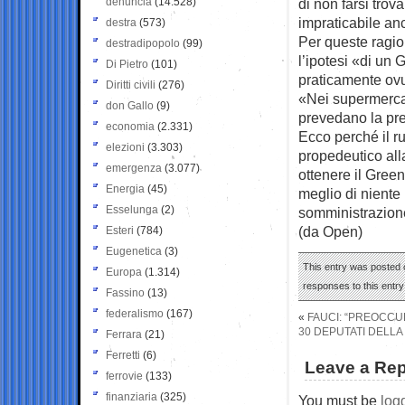
denuncia
(14.528)
di non farsi tro
impraticabile an
destra
(573)
Per queste ragio
destradipopolo
(99)
l’ipotesi «di un
Di Pietro
(101)
praticamente ovu
Diritti civili
(276)
«Nei supermercati,
don Gallo
(9)
prevedano la pre
economia
(2.331)
Ecco perché il r
elezioni
(3.303)
propedeutico alla
emergenza
(3.077)
ottenere il Gree
Energia
(45)
meglio di niente
Esselunga
(2)
somministrazione 
(da Open)
Esteri
(784)
Eugenetica
(3)
This entry was posted 
Europa
(1.314)
responses to this entr
Fassino
(13)
federalismo
(167)
«
FAUCI: “PREOCCUP
30 DEPUTATI DELLA
Ferrara
(21)
Ferretti
(6)
Leave a Rep
ferrovie
(133)
finanziaria
(325)
You must be
log