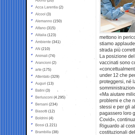
Aborto
(20)
Acca Larentia
(2)
Alcool
(3)
Alemanno
(150)
Alfano
(315)
Alitalia
(123)
mettono in perico
Ambiente
(341)
stiamo applauden
AN
(210)
strada più corret
La posizione dell
Animali
(74)
vaccinati sono co
Arancioni
(2)
«concettualmente
arte
(175)
under 12 che per
Attentato
(329)
proteggersi, né l
Auguri
(13)
somministrazion
Batini
(3)
«Ma aiutare mili
Berlusconi
(4.295)
problemi e che no
Bersani
(234)
stessi e per gli 
Biasotti
(12)
pagassero loro gl
Boldrini
(4)
Covid», continua 
Bossi
(1.221)
Riguardo al cost
costituzionali d
Brambilla
(38)