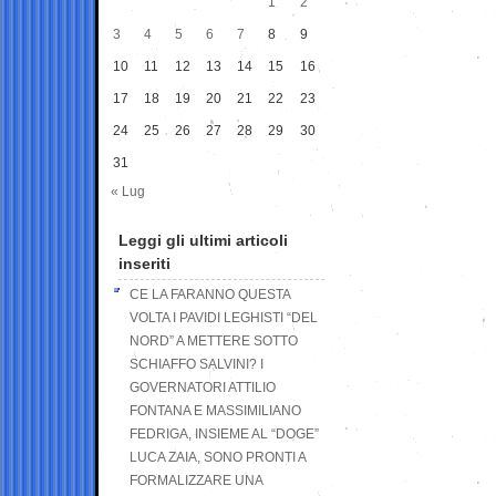
1
2
3
4
5
6
7
8
9
10
11
12
13
14
15
16
17
18
19
20
21
22
23
24
25
26
27
28
29
30
31
« Lug
Leggi gli ultimi articoli
inseriti
CE LA FARANNO QUESTA
VOLTA I PAVIDI LEGHISTI “DEL
NORD” A METTERE SOTTO
SCHIAFFO SALVINI? I
GOVERNATORI ATTILIO
FONTANA E MASSIMILIANO
FEDRIGA, INSIEME AL “DOGE”
LUCA ZAIA, SONO PRONTI A
FORMALIZZARE UNA