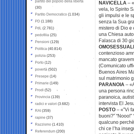
partito del popolo della libertà
NAVICELLA
– «
(30)
vela, lo Spirito S
Partito Democratico
(1.034)
gli impulsi e le 
senza la Sua gra
PD
(1.188)
mistero di Dio e 
PdL
(2.781)
una Chiesa autor
pedofilia
(25)
Falasca di 30 gio
Pensioni
(129)
OMOSESSUAL
Politica
(40.814)
contenzioso ammi
polizia
(253)
mancato gravemen
Porto
(12)
(Comunicato uffi
povertà
(502)
Buenos Aires Mau
Presepe
(14)
sul matrimonio g
Primarie
(149)
PARANOIA
– «A
Prodi
(52)
una persona rinc
paranoica, autis
Provincia
(139)
intervista El Jesu
radici e valori
(3.682)
POSTO
– «”Vi f
RAI
(359)
buoni?” “Nooo!” “C
rapine
(37)
qualcuno perchè è
Razzismo
(1.410)
chi ce l’ha ins
Referendum
(200)