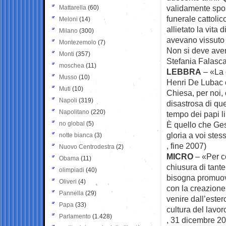
validamente sposa
Mattarella
(60)
funerale cattolic
Meloni
(14)
allietato la vita
Milano
(300)
avevano vissuto 
Montezemolo
(7)
Non si deve aver
Monti
(357)
Stefania Falasca 
moschea
(11)
LEBBRA
– «La 
Musso
(10)
Henri De Lubac c
Muti
(10)
Chiesa, per noi,
Napoli
(319)
disastrosa di que
Napolitano
(220)
tempo dei papi li
no global
(5)
È quello che Gesù
gloria a voi stess
notte bianca
(3)
, fine 2007)
Nuovo Centrodestra
(2)
MICRO
– «Per c
Obama
(11)
chiusura di tant
olimpiadi
(40)
bisogna promuov
Oliveri
(4)
con la creazione
Pannella
(29)
venire dall’este
Papa
(33)
cultura del lavo
Parlamento
(1.428)
, 31 dicembre 20