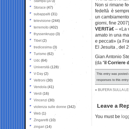
Stampa
(373)
Non si rimane fede
Storace
(47)
fedeltà è sempre
subappalti
(31)
un cambiamento in
televisione
(244)
giorni, fine 2007
terremoto
(402)
VERITà€
– «La 
thyssenkrupp
(3)
amato in una man
e peccati» (a Fra
Tibet
(2)
El Jesuita , del 
tredicesima
(3)
Turismo
(62)
Gian Antonio Ste
Udc
(64)
(da “
il Corriere 
Università
(128)
V-Day
(2)
This entry was posted o
responses to this entr
Veltroni
(30)
Vendola
(41)
«
BUFERA SULLA LE
Verdi
(16)
Vincenzi
(30)
Leave a Rep
violenza sulle donne
(342)
Web
(1)
You must be
log
Zingaretti
(10)
zingari
(14)