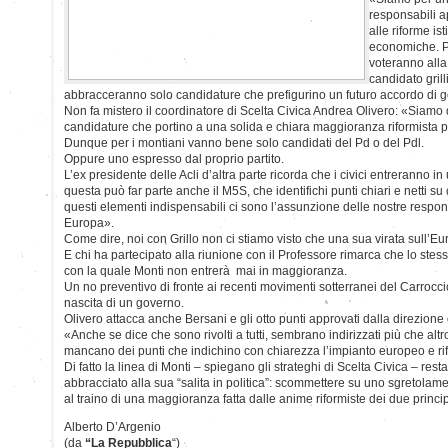
responsabili ap
alle riforme ist
economiche. P
voteranno all
candidato gri
abbracceranno solo candidature che prefigurino un futuro accordo di 
Non fa mistero il coordinatore di Scelta Civica Andrea Olivero: «Siamo
candidature che portino a una solida e chiara maggioranza riformista p
Dunque per i montiani vanno bene solo candidati del Pd o del Pdl.
Oppure uno espresso dal proprio partito.
L’ex presidente delle Acli d’altra parte ricorda che i civici entreranno 
questa può far parte anche il M5S, che identifichi punti chiari e netti su
questi elementi indispensabili ci sono l’assunzione delle nostre respons
Europa».
Come dire, noi con Grillo non ci stiamo visto che una sua virata sull’E
E chi ha partecipato alla riunione con il Professore rimarca che lo stes
con la quale Monti non entrerà mai in maggioranza.
Un no preventivo di fronte ai recenti movimenti sotterranei del Carroccio
nascita di un governo.
Olivero attacca anche Bersani e gli otto punti approvati dalla direzione 
«Anche se dice che sono rivolti a tutti, sembrano indirizzati più che altr
mancano dei punti che indichino con chiarezza l’impianto europeo e ri
Di fatto la linea di Monti – spiegano gli strateghi di Scelta Civica – res
abbracciato alla sua “salita in politica”: scommettere su uno sgretolame
al traino di una maggioranza fatta dalle anime riformiste dei due principal
Alberto D’Argenio
(da
“La Repubblica
“)