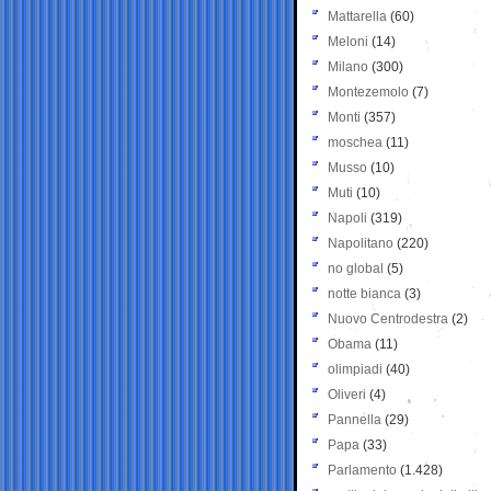
Mattarella
(60)
Meloni
(14)
Milano
(300)
Montezemolo
(7)
Monti
(357)
moschea
(11)
Musso
(10)
Muti
(10)
Napoli
(319)
Napolitano
(220)
no global
(5)
notte bianca
(3)
Nuovo Centrodestra
(2)
Obama
(11)
olimpiadi
(40)
Oliveri
(4)
Pannella
(29)
Papa
(33)
Parlamento
(1.428)