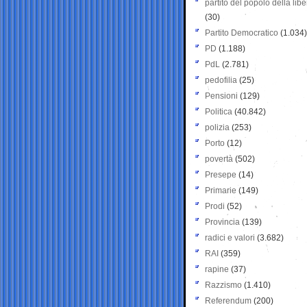
partito del popolo della libe
(30)
Partito Democratico
(1.034)
PD
(1.188)
PdL
(2.781)
pedofilia
(25)
Pensioni
(129)
Politica
(40.842)
polizia
(253)
Porto
(12)
povertà
(502)
Presepe
(14)
Primarie
(149)
Prodi
(52)
Provincia
(139)
radici e valori
(3.682)
RAI
(359)
rapine
(37)
Razzismo
(1.410)
Referendum
(200)