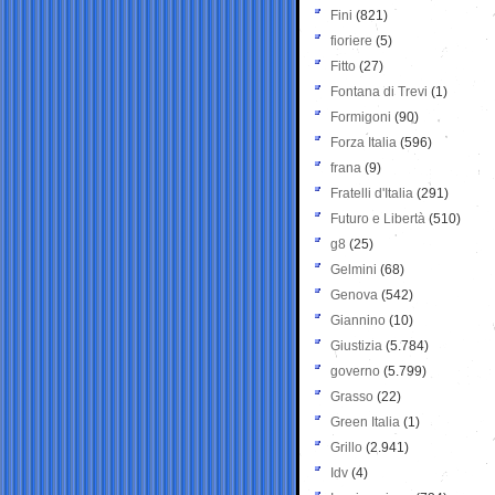
Fini
(821)
fioriere
(5)
Fitto
(27)
Fontana di Trevi
(1)
Formigoni
(90)
Forza Italia
(596)
frana
(9)
Fratelli d'Italia
(291)
Futuro e Libertà
(510)
g8
(25)
Gelmini
(68)
Genova
(542)
Giannino
(10)
Giustizia
(5.784)
governo
(5.799)
Grasso
(22)
Green Italia
(1)
Grillo
(2.941)
Idv
(4)