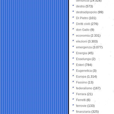
denuncia
(14.528)
destra
(573)
destradipopolo
(99)
Di Pietro
(101)
Diritti civili
(276)
don Gallo
(9)
economia
(2.331)
elezioni
(3.303)
emergenza
(3.077)
Energia
(45)
Esselunga
(2)
Esteri
(784)
Eugenetica
(3)
Europa
(1.314)
Fassino
(13)
federalismo
(167)
Ferrara
(21)
Ferretti
(6)
ferrovie
(133)
finanziaria
(325)