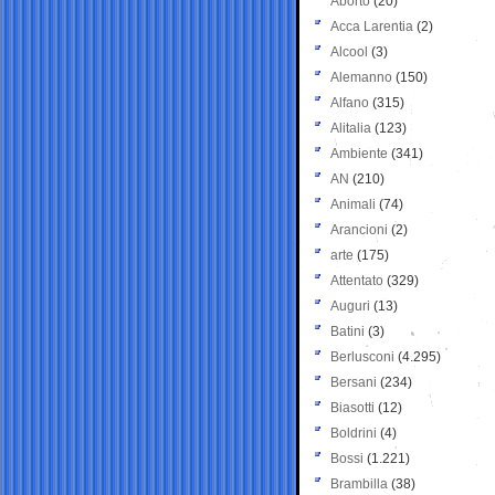
Aborto
(20)
Acca Larentia
(2)
Alcool
(3)
Alemanno
(150)
Alfano
(315)
Alitalia
(123)
Ambiente
(341)
AN
(210)
Animali
(74)
Arancioni
(2)
arte
(175)
Attentato
(329)
Auguri
(13)
Batini
(3)
Berlusconi
(4.295)
Bersani
(234)
Biasotti
(12)
Boldrini
(4)
Bossi
(1.221)
Brambilla
(38)