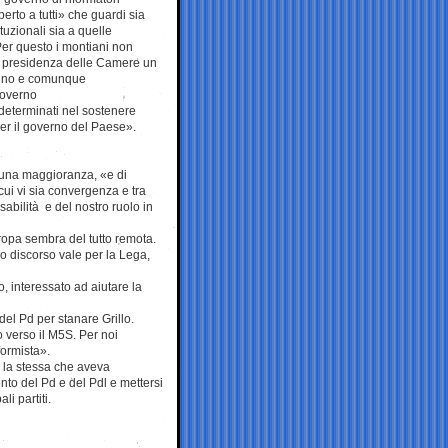
erto a tutti» che guardi sia
ituzionali sia a quelle
er questo i montiani non
a presidenza delle Camere un
llino e comunque
governo
 determinati nel sostenere
er il governo del Paese».
in una maggioranza, «e di
 cui vi sia convergenza e tra
abilità e del nostro ruolo in
uropa sembra del tutto remota.
so discorso vale per la Lega,
, interessato ad aiutare la
del Pd per stanare Grillo.
o verso il M5S. Per noi
formista».
ta la stessa che aveva
nto del Pd e del Pdl e mettersi
i partiti.