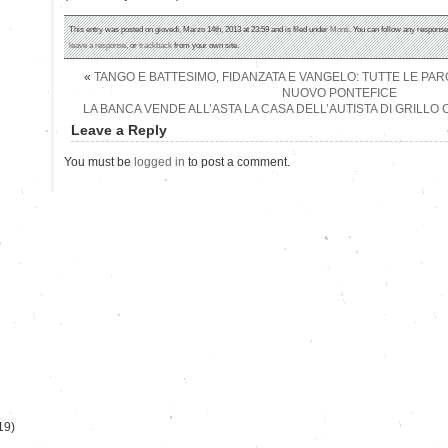
This entry was posted on giovedì, Marzo 14th, 2013 at 23:59 and is filed under
Monti
. You can follow any response
leave a response
, or
trackback
from your own site.
«
TANGO E BATTESIMO, FIDANZATA E VANGELO: TUTTE LE PA
NUOVO PONTEFICE
LA BANCA VENDE ALL’ASTA LA CASA DELL’AUTISTA DI GRILLO C
Leave a Reply
You must be
logged in
to post a comment.
)
19)