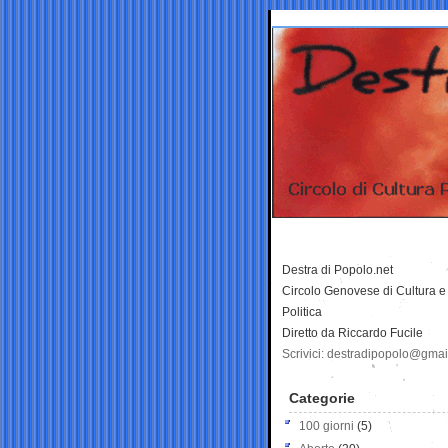
Destra di Popolo.net
Circolo Genovese di Cultura e
Politica
Diretto da Riccardo Fucile
Scrivici: destradipopolo@gma
Categorie
100 giorni
(5)