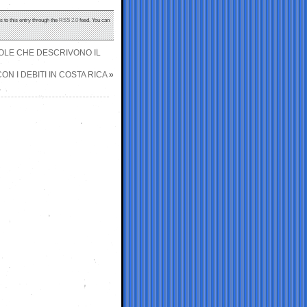
s to this entry through the
RSS 2.0
feed. You can
ROLE CHE DESCRIVONO IL
ON I DEBITI IN COSTA RICA
»