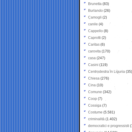
Brunetta
(83)
Burlando
(26)
Camogli
(2)
canile
(4)
Cappello
(8)
Caprotti
(2)
Caritas
(6)
carovita
(170)
casa
(247)
Casini
(119)
Centrodestra in Liguria
(35
Chiesa
(276)
Cina
(10)
Comune
(342)
Coop
(7)
Cossiga
(7)
Costume
(5.581)
criminalità
(1.402)
democratici e progressisti
(