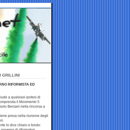
 GRILLINI
ERNO RIFORMISTA ED
iude a qualsiasi ipotesi di
omprenda il Movimento 5
 solo Bersani nella rincorsa a
iene presa nella riunione degli
eri.
nte lo dice chiaro e tondo:
governo di riformatori