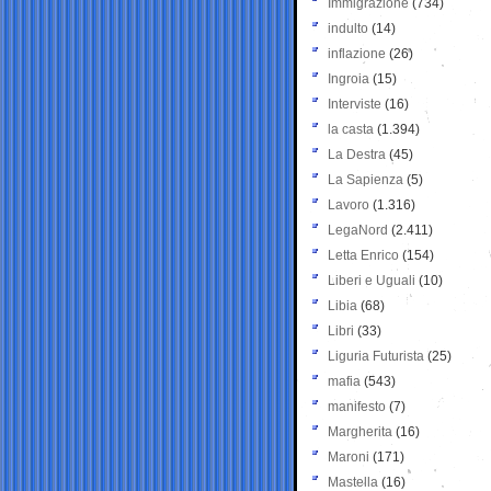
Immigrazione
(734)
indulto
(14)
inflazione
(26)
Ingroia
(15)
Interviste
(16)
la casta
(1.394)
La Destra
(45)
La Sapienza
(5)
Lavoro
(1.316)
LegaNord
(2.411)
Letta Enrico
(154)
Liberi e Uguali
(10)
Libia
(68)
Libri
(33)
Liguria Futurista
(25)
mafia
(543)
manifesto
(7)
Margherita
(16)
Maroni
(171)
Mastella
(16)