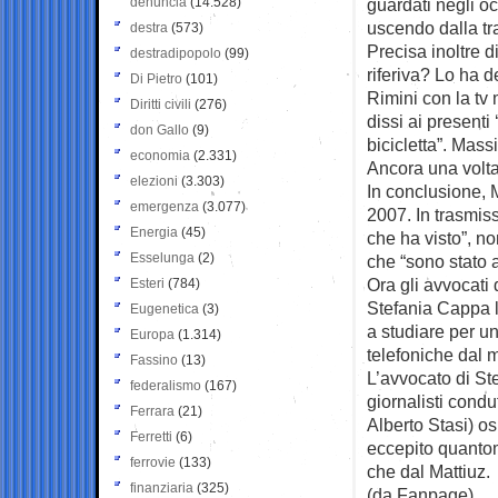
denuncia
(14.528)
guardati negli o
uscendo dalla tr
destra
(573)
Precisa inoltre 
destradipopolo
(99)
riferiva? Lo ha d
Di Pietro
(101)
Rimini con la tv
Diritti civili
(276)
dissi ai presenti
don Gallo
(9)
bicicletta”. Mas
economia
(2.331)
Ancora una volta 
elezioni
(3.303)
In conclusione, 
emergenza
(3.077)
2007. In trasmiss
Energia
(45)
che ha visto”, n
Esselunga
(2)
che “sono stato 
Ora gli avvocati
Esteri
(784)
Stefania Cappa l
Eugenetica
(3)
a studiare per un
Europa
(1.314)
telefoniche dal
Fassino
(13)
L’avvocato di Ste
federalismo
(167)
giornalisti condu
Ferrara
(21)
Alberto Stasi) o
Ferretti
(6)
eccepito quantom
ferrovie
(133)
che dal Mattiuz.
finanziaria
(325)
(da Fanpage)