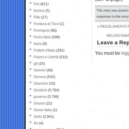
Fini
(821)
fioriere
(5)
This entry was posted 
responses to this entr
Fitto
(27)
Fontana di Trevi
(1)
«
REGOLAMENTO RI
Formigoni
(90)
MELONI RIMA
Forza Italia
(596)
Leave a Rep
frana
(9)
Fratelli d'Italia
(291)
You must be
log
Futuro e Libertà
(510)
g8
(25)
Gelmini
(68)
Genova
(542)
Giannino
(10)
Giustizia
(5.784)
governo
(5.799)
Grasso
(22)
Green Italia
(1)
Grillo
(2.941)
Idv
(4)