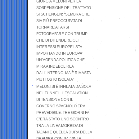
GIORGIA MELONI PER LA
SOSPENSIONE DEL TRATTATO
SI SCHENGEN: “SEMBRA CHE
SIA PIÙ PREOCCUPATA DI
TORNARE A FARSI
FOTOGRAFARE CON TRUMP
CHE DI DIFENDERE GLI
INTERESSI EUROPEI. STA
IMPORTANDO IN EUROPA
UN’AGENDA POLITICA CHE
MIRA A INDEBOLIRLA
DALL’INTERNO. MA È RIMASTA
PIUTTOSTO ISOLATA”
MELONI SI È INFILATA DA SOLA
NEL TUNNEL. L’ESCALATION
DI TENSIONE CON IL
GOVERNO SPAGNOLO ERA
PREVEDIBILE: TRE GIORNI FA
C’ERA STATO UNO SCONTRO
TRA LA LINEA MORBIDA DI
TAJANI E QUELLA DURA DELLA
PREMIER CON SALVINI E