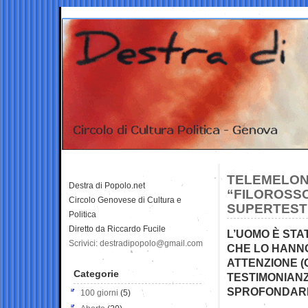
TELEMELONI
Destra di Popolo.net
“FILOROSSO
Circolo Genovese di Cultura e
SUPERTEST
Politica
Diretto da Riccardo Fucile
L’UOMO È STA
Scrivici: destradipopolo@gmail.com
CHE LO HANNO
ATTENZIONE (
Categorie
TESTIMONIAN
SPROFONDARE 
100 giorni
(5)