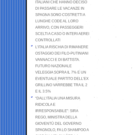
ITALIANI CHE HANNO DECISO
DI PASSARE LE VACANZE IN
SPAGNA SONO COSTRETTI A
LUNGHE CODE AL LORO
ARRIVO, CON PASSEGGERI
SCELTI A CASO O INTERI AEREI
CONTROLLATI
L’ITALIA RISCHIA DI RIMANERE
OSTAGGIO DEI FILO-PUTINIANI
VANNACCI E DI BATTISTA.
FUTURO NAZIONALE
VELEGGIA SOPRA IL 7% E UN
EVENTUALE PARTITO DELL’EX
GRILLINO VARREBBE TRA IL 2
E IL 3.5%
“DALL’ITALIA UNA MISURA
RIDICOLA E
IRRESPONSABILE”: SIRA
REGO, MINISTRA DELLA
GIOVENTÙ DEL GOVERNO
SPAGNOLO, FA LO SHAMPOO A