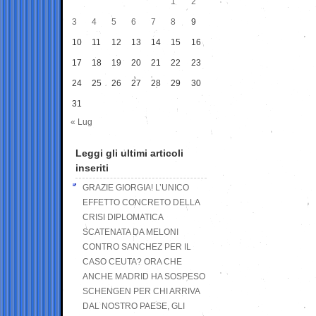
1
2
3
4
5
6
7
8
9
10
11
12
13
14
15
16
17
18
19
20
21
22
23
24
25
26
27
28
29
30
31
« Lug
Leggi gli ultimi articoli
inseriti
GRAZIE GIORGIA! L’UNICO
EFFETTO CONCRETO DELLA
CRISI DIPLOMATICA
SCATENATA DA MELONI
CONTRO SANCHEZ PER IL
CASO CEUTA? ORA CHE
ANCHE MADRID HA SOSPESO
SCHENGEN PER CHI ARRIVA
DAL NOSTRO PAESE, GLI