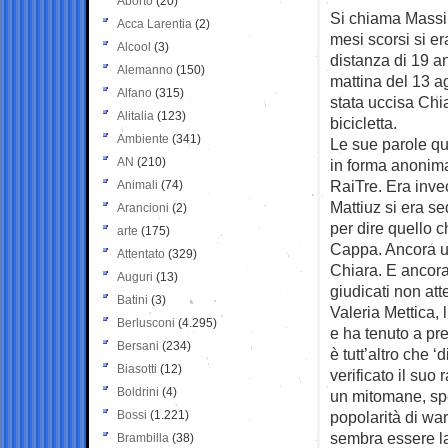
Aborto
(20)
Si chiama Massim
Acca Larentia
(2)
mesi scorsi si e
Alcool
(3)
distanza di 19 ann
Alemanno
(150)
mattina del 13 a
Alfano
(315)
stata uccisa Chi
Alitalia
(123)
bicicletta.
Ambiente
(341)
Le sue parole qu
AN
(210)
in forma anonima
RaiTre. Era inv
Animali
(74)
Mattiuz si era se
Arancioni
(2)
per dire quello c
arte
(175)
Cappa. Ancora un
Attentato
(329)
Chiara. E ancora
Auguri
(13)
giudicati non atte
Batini
(3)
Valeria Mettica, 
Berlusconi
(4.295)
e ha tenuto a pre
Bersani
(234)
è tutt’altro che
Biasotti
(12)
verificato il suo
Boldrini
(4)
un mitomane, sper
Bossi
(1.221)
popolarità di wa
sembra essere la
Brambilla
(38)