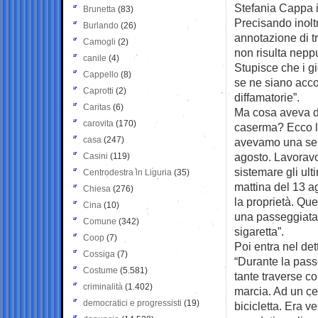
Stefania Cappa i
Brunetta
(83)
Precisando inolt
Burlando
(26)
annotazione di tr
Camogli
(2)
non risulta nepp
canile
(4)
Stupisce che i gi
Cappello
(8)
se ne siano acco
Caprotti
(2)
diffamatorie”.
Caritas
(6)
Ma cosa aveva de
carovita
(170)
caserma? Ecco la
casa
(247)
avevamo una sera
agosto. Lavoravo
Casini
(119)
sistemare gli ult
Centrodestra in Liguria
(35)
mattina del 13 
Chiesa
(276)
la proprietà. Que
Cina
(10)
una passeggiata 
Comune
(342)
sigaretta”.
Coop
(7)
Poi entra nel det
Cossiga
(7)
“Durante la pass
Costume
(5.581)
tante traverse co
criminalità
(1.402)
marcia. Ad un ce
democratici e progressisti
(19)
bicicletta. Era 