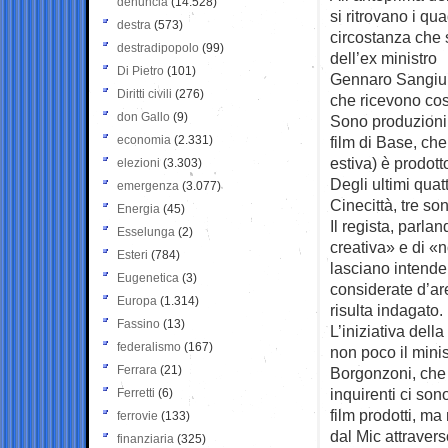
denuncia
(14.528)
si ritrovano i qua
destra
(573)
circostanza che 
destradipopolo
(99)
dell’ex ministro
Di Pietro
(101)
Gennaro Sangiulia
Diritti civili
(276)
che ricevono cos
don Gallo
(9)
Sono produzioni c
economia
(2.331)
film di Base, che
estiva) è prodot
elezioni
(3.303)
Degli ultimi quat
emergenza
(3.077)
Cinecittà, tre so
Energia
(45)
Il regista, parl
Esselunga
(2)
creativa» e di «n
Esteri
(784)
lasciano intende
Eugenetica
(3)
considerate d’ar
Europa
(1.314)
risulta indagato.
Fassino
(13)
L’iniziativa dell
federalismo
(167)
non poco il minis
Ferrara
(21)
Borgonzoni, che h
inquirenti ci son
Ferretti
(6)
film prodotti, ma
ferrovie
(133)
dal Mic attravers
finanziaria
(325)