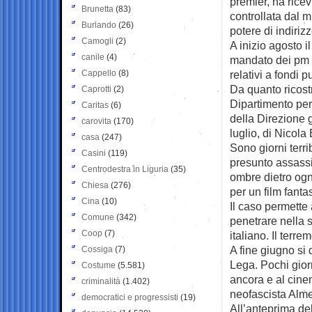
premier, ha rice
Brunetta
(83)
controllata dal m
Burlando
(26)
potere di indirizz
Camogli
(2)
A inizio agosto i
canile
(4)
mandato dei pm r
Cappello
(8)
relativi a fondi p
Da quanto ricostr
Caprotti
(2)
Dipartimento per 
Caritas
(6)
della Direzione 
carovita
(170)
luglio, di Nicola 
casa
(247)
Sono giorni terrib
Casini
(119)
presunto assassi
Centrodestra in Liguria
(35)
ombre dietro ogni
Chiesa
(276)
per un film fant
Cina
(10)
Il caso permette 
Comune
(342)
penetrare nella s
Coop
(7)
italiano. Il terr
A fine giugno si 
Cossiga
(7)
Lega. Pochi giorn
Costume
(5.581)
ancora e al cinem
criminalità
(1.402)
neofascista Alme
democratici e progressisti
(19)
All’anteprima del