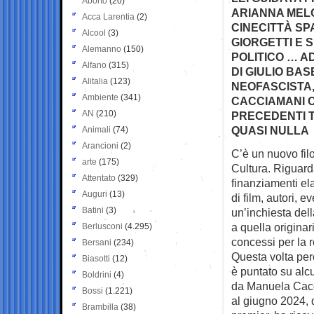
Aborto
(20)
ARIANNA MELO
Acca Larentia
(2)
CINECITTÀ SP
Alcool
(3)
GIORGETTI E SU
Alemanno
(150)
POLITICO … AD
Alfano
(315)
DI GIULIO BAS
Alitalia
(123)
NEOFASCISTA,
Ambiente
(341)
CACCIAMANI C
AN
(210)
PRECEDENTI T
QUASI NULLA
Animali
(74)
Arancioni
(2)
C’è un nuovo filo
arte
(175)
Cultura.
Riguard
Attentato
(329)
finanziamenti el
Auguri
(13)
di film, autori, e
Batini
(3)
un’inchiesta del
a quella originari
Berlusconi
(4.295)
concessi per la re
Bersani
(234)
Questa volta però
Biasotti
(12)
è puntato su alcu
Boldrini
(4)
da Manuela Cacci
Bossi
(1.221)
al giugno 2024, 
Brambilla
(38)