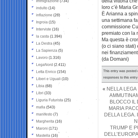
della vittoria ch
Immigrazione
(734)
loro c’è Maria Gr
indulto
(14)
È Arianna a spin
inflazione
(26)
una settimana fa,
Ingroia
(15)
commissione Cult
Interviste
(16)
premiato con la 
la casta
(1.394)
Ma questa è cron
La Destra
(45)
(o ci siano stati) 
La Sapienza
(5)
nei finanziamenti
Lavoro
(1.316)
(da Domani)
LegaNord
(2.411)
This entry was posted o
Letta Enrico
(154)
responses to this entr
Liberi e Uguali
(10)
Libia
(68)
«
NELLA LEGA
Libri
(33)
AMMUTINAME
Liguria Futurista
(25)
BLOCCO IL 
mafia
(543)
MARIA PACC
DELLA LEGA.
manifesto
(7)
N
Margherita
(16)
TRUMP E P
Maroni
(171)
DELL’EUROPA.
Mastella
(16)