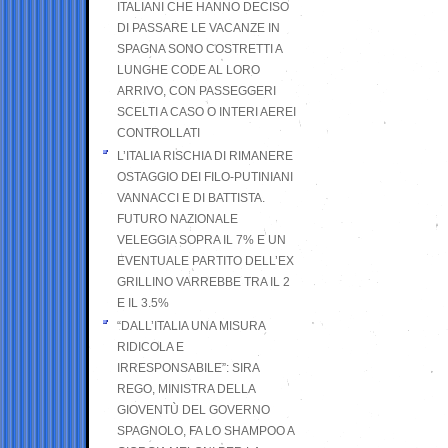
ITALIANI CHE HANNO DECISO
DI PASSARE LE VACANZE IN
SPAGNA SONO COSTRETTI A
LUNGHE CODE AL LORO
ARRIVO, CON PASSEGGERI
SCELTI A CASO O INTERI AEREI
CONTROLLATI
L’ITALIA RISCHIA DI RIMANERE
OSTAGGIO DEI FILO-PUTINIANI
VANNACCI E DI BATTISTA.
FUTURO NAZIONALE
VELEGGIA SOPRA IL 7% E UN
EVENTUALE PARTITO DELL’EX
GRILLINO VARREBBE TRA IL 2
E IL 3.5%
“DALL’ITALIA UNA MISURA
RIDICOLA E
IRRESPONSABILE”: SIRA
REGO, MINISTRA DELLA
GIOVENTÙ DEL GOVERNO
SPAGNOLO, FA LO SHAMPOO A