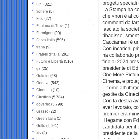
progetti speciali 
Fini
(821)
La Stampa ha con
fioriere
(5)
che «non è al co
Fitto
(27)
commenti da fare
Fontana di Trevi
(1)
lasciato la soci
Formigoni
(90)
ribadisce -sment
Forza Italia
(596)
Cacciamani è una
frana
(9)
Con incarichi pri
Fratelli d'Italia
(291)
ha collaborato pe
fino al 2024 pres
Futuro e Libertà
(510)
presidente di Edit
g8
(25)
One More Picture
Gelmini
(68)
Cinema, e protago
Genova
(542)
– come all’ultim
Giannino
(10)
gestite da Cineci
Giustizia
(5.784)
Con la destra av
governo
(5.799)
aver lavorato, co
Grasso
(22)
premier era mini
Green Italia
(1)
Il legame con Fd
Grillo
(2.941)
candidata per il 
presidente della
Idv
(4)