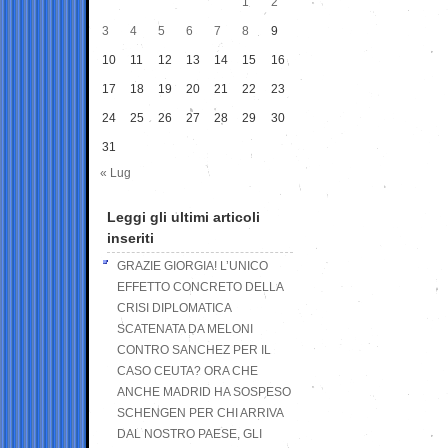
1
2
3
4
5
6
7
8
9
10
11
12
13
14
15
16
17
18
19
20
21
22
23
24
25
26
27
28
29
30
31
« Lug
Leggi gli ultimi articoli
inseriti
GRAZIE GIORGIA! L’UNICO
EFFETTO CONCRETO DELLA
CRISI DIPLOMATICA
SCATENATA DA MELONI
CONTRO SANCHEZ PER IL
CASO CEUTA? ORA CHE
ANCHE MADRID HA SOSPESO
SCHENGEN PER CHI ARRIVA
DAL NOSTRO PAESE, GLI