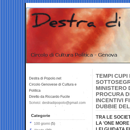
TEMPI CUPI
Destra di Popolo.net
SOTTOSEGRE
Circolo Genovese di Cultura e
MINISTERO 
Politica
PROCURA DI
Diretto da Riccardo Fucile
INCENTIVI F
Scrivici: destradipopolo@gmail.com
DUBBIE DEL
Categorie
TRA LE SOCIE
LA ‘ONE MORE
100 giorni
(5)
LEI GUIDATA 