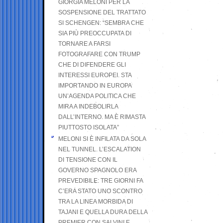
GIORGIA MELONI PER LA
SOSPENSIONE DEL TRATTATO
SI SCHENGEN: “SEMBRA CHE
SIA PIÙ PREOCCUPATA DI
TORNARE A FARSI
FOTOGRAFARE CON TRUMP
CHE DI DIFENDERE GLI
INTERESSI EUROPEI. STA
IMPORTANDO IN EUROPA
UN’AGENDA POLITICA CHE
MIRA A INDEBOLIRLA
DALL’INTERNO. MA È RIMASTA
PIUTTOSTO ISOLATA”
MELONI SI È INFILATA DA SOLA
NEL TUNNEL. L’ESCALATION
DI TENSIONE CON IL
GOVERNO SPAGNOLO ERA
PREVEDIBILE: TRE GIORNI FA
C’ERA STATO UNO SCONTRO
TRA LA LINEA MORBIDA DI
TAJANI E QUELLA DURA DELLA
PREMIER CON SALVINI E