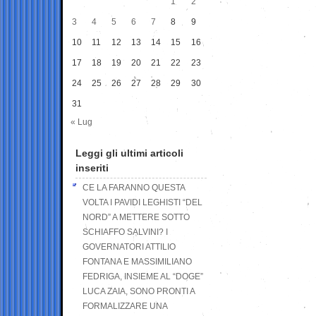
1
2
3
4
5
6
7
8
9
10
11
12
13
14
15
16
17
18
19
20
21
22
23
24
25
26
27
28
29
30
31
« Lug
Leggi gli ultimi articoli
inseriti
CE LA FARANNO QUESTA
VOLTA I PAVIDI LEGHISTI “DEL
NORD” A METTERE SOTTO
SCHIAFFO SALVINI? I
GOVERNATORI ATTILIO
FONTANA E MASSIMILIANO
FEDRIGA, INSIEME AL “DOGE”
LUCA ZAIA, SONO PRONTI A
FORMALIZZARE UNA