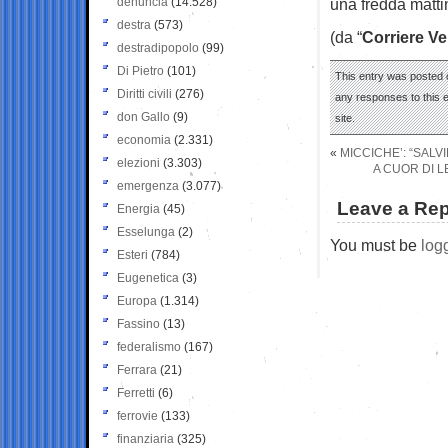
denuncia
(14.528)
una fredda matti
destra
(573)
(da “
Corriere Ve
destradipopolo
(99)
Di Pietro
(101)
This entry was posted o
Diritti civili
(276)
any responses to this 
don Gallo
(9)
site.
economia
(2.331)
«
MICCICHE’: “SALVI
elezioni
(3.303)
A CUOR DI L
emergenza
(3.077)
Leave a Rep
Energia
(45)
Esselunga
(2)
You must be
log
Esteri
(784)
Eugenetica
(3)
Europa
(1.314)
Fassino
(13)
federalismo
(167)
Ferrara
(21)
Ferretti
(6)
ferrovie
(133)
finanziaria
(325)