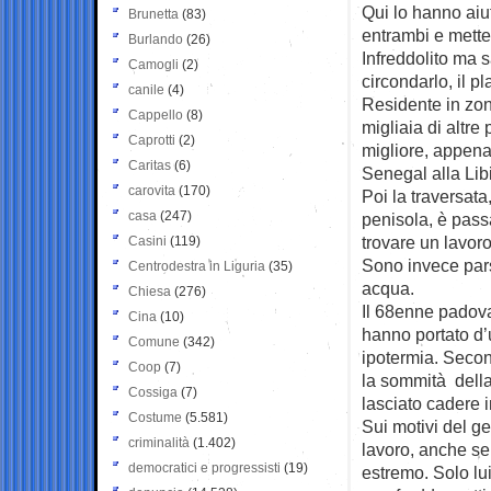
Qui lo hanno aiut
Brunetta
(83)
entrambi e metten
Burlando
(26)
Infreddolito ma s
Camogli
(2)
circondarlo, il pl
canile
(4)
Residente in zona
Cappello
(8)
migliaia di altre
Caprotti
(2)
migliore, appena 
Caritas
(6)
Senegal alla Lib
carovita
(170)
Poi la traversata
casa
(247)
penisola, è passa
trovare un lavoro
Casini
(119)
Sono invece pars
Centrodestra in Liguria
(35)
acqua.
Chiesa
(276)
Il 68enne padova
Cina
(10)
hanno portato d’
Comune
(342)
ipotermia. Secon
Coop
(7)
la sommità della
Cossiga
(7)
lasciato cadere 
Costume
(5.581)
Sui motivi del ge
criminalità
(1.402)
lavoro, anche se
democratici e progressisti
(19)
estremo. Solo lui