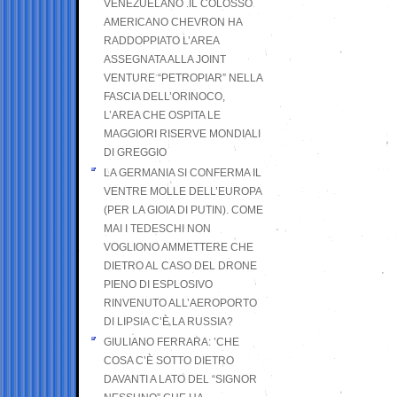
VENEZUELANO .IL COLOSSO
AMERICANO CHEVRON HA
RADDOPPIATO L’AREA
ASSEGNATA ALLA JOINT
VENTURE “PETROPIAR” NELLA
FASCIA DELL’ORINOCO,
L’AREA CHE OSPITA LE
MAGGIORI RISERVE MONDIALI
DI GREGGIO
LA GERMANIA SI CONFERMA IL
VENTRE MOLLE DELL’EUROPA
(PER LA GIOIA DI PUTIN). COME
MAI I TEDESCHI NON
VOGLIONO AMMETTERE CHE
DIETRO AL CASO DEL DRONE
PIENO DI ESPLOSIVO
RINVENUTO ALL’AEROPORTO
DI LIPSIA C’È LA RUSSIA?
GIULIANO FERRARA: ’CHE
COSA C’È SOTTO DIETRO
DAVANTI A LATO DEL “SIGNOR