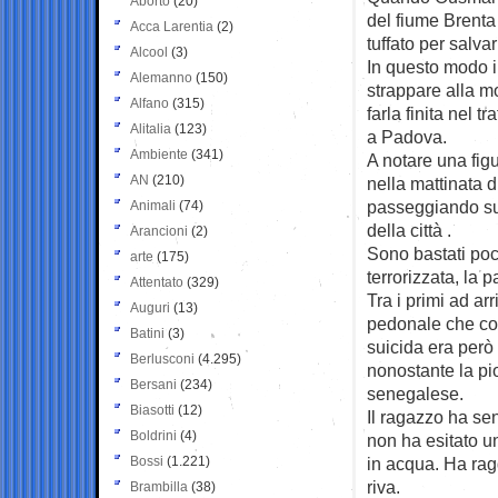
Aborto
(20)
del fiume
Brenta
Acca Larentia
(2)
tuffato per salvar
Alcool
(3)
In questo modo i
Alemanno
(150)
strappare alla m
Alfano
(315)
farla finita nel t
Alitalia
(123)
a Padova.
Ambiente
(341)
A notare una fig
AN
(210)
nella mattinata 
passeggiando sul
Animali
(74)
della città .
Arancioni
(2)
Sono bastati poc
arte
(175)
terrorizzata, la
Attentato
(329)
Tra i primi ad ar
Auguri
(13)
pedonale che cong
Batini
(3)
suicida era però 
Berlusconi
(4.295)
nonostante la pi
Bersani
(234)
senegalese.
Biasotti
(12)
Il ragazzo ha sen
Boldrini
(4)
non ha esitato un
Bossi
(1.221)
in acqua. Ha rag
riva.
Brambilla
(38)