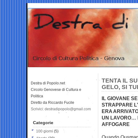
TENTA IL SU
Destra di Popolo.net
GELO, SI T
Circolo Genovese di Cultura e
Politica
IL GIOVANE S
Diretto da Riccardo Fucile
STRAPPARE L’
Scrivici: destradipopolo@gmail.com
ERA ARRIVATO
UN LAVORO… E
Categorie
AFFOGARE
100 giorni
(5)
Quando Ousmane 