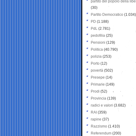
partito del popolo della libe
(30)
Partito Democratico
(1.034)
PD
(1.188)
PdL
(2.781)
pedofilia
(25)
Pensioni
(129)
Politica
(40.790)
polizia
(253)
Porto
(12)
povertà
(502)
Presepe
(14)
Primarie
(149)
Prodi
(52)
Provincia
(139)
radici e valori
(3.682)
RAI
(359)
rapine
(37)
Razzismo
(1.410)
Referendum
(200)