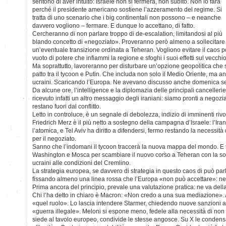
sentono di aver intuito: Israele non si fermerà, non subito. Non lo farà
perché il presidente americano sostiene l’azzeramento del regime. Si
tratta di uno scenario che i big continentali non possono – e neanche
davvero vogliono – fermare. E dunque lo accettano, di fatto.
Cercheranno di non parlare troppo di de-escalation, limitandosi al più
blando concetto di «negoziato». Proveranno però almeno a sollecitare
un’eventuale transizione ordinata a Teheran. Vogliono evitare il caos pol
vuoto di potere che infiammi la regione e sfoghi i suoi effetti sul vecchi
Ma soprattutto, lavoreranno per disturbare un’opzione geopolitica che
patto tra il tycoon e Putin. Che includa non solo il Medio Oriente, ma an
ucraini. Scaricando l’Europa. Ne avevano discusso anche domenica sera,
Da alcune ore, l’intelligence e la diplomazia delle principali cancell
ricevuto infatti un altro messaggio degli iraniani: siamo pronti a negozi
restano fuori dal conflitto.
Letto in controluce, è un segnale di debolezza, indizio di imminenti riv
Friedrich Merz è il più netto a sostegno della campagna d’Israele: l’Ir
l’atomica, e Tel Aviv ha diritto a difendersi, fermo restando la necessit
per il negoziato.
Sanno che l’indomani il tycoon traccerà la nuova mappa del mondo. E
Washington e Mosca per scambiare il nuovo corso a Teheran con la sos
ucraini alle condizioni del Cremlino.
La strategia europea, se davvero di strategia in questo caos di può parl
fissando almeno una linea rossa che l’Europa «non può accettare»: ness
Prima ancora del principio, prevale una valutazione pratica: ne va dell
Chi l’ha detto in chiaro è Macron: «Non credo a una sua mediazione».
«quel ruolo». Lo lascia intendere Starmer, chiedendo nuove sanzioni a
«guerra illegale». Meloni si espone meno, fedele alla necessità di no
siede al tavolo europeo, condivide le stesse angosce. Su X le condensa