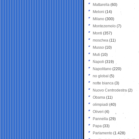
Mattarella
(60)
Meloni
(14)
Milano
(300)
Montezemolo
(7)
Monti
(357)
moschea
(11)
Musso
(10)
Muti
(10)
Napoli
(319)
Napolitano
(220)
no global
(5)
notte bianca
(3)
Nuovo Centrodestra
(2)
Obama
(11)
olimpiadi
(40)
Oliveri
(4)
Pannella
(29)
Papa
(33)
Parlamento
(1.428)