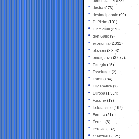
denuncia
(14.528)
destra
(573)
destradipopolo
(99)
Di Pietro
(101)
Diritti civili
(276)
don Gallo
(9)
economia
(2.331)
elezioni
(3.303)
emergenza
(3.077)
Energia
(45)
Esselunga
(2)
Esteri
(784)
Eugenetica
(3)
Europa
(1.314)
Fassino
(13)
federalismo
(167)
Ferrara
(21)
Ferretti
(6)
ferrovie
(133)
finanziaria
(325)