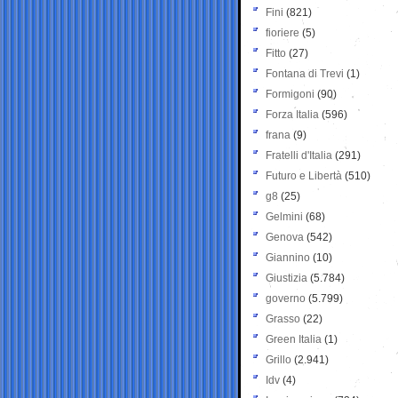
Fini
(821)
fioriere
(5)
Fitto
(27)
Fontana di Trevi
(1)
Formigoni
(90)
Forza Italia
(596)
frana
(9)
Fratelli d'Italia
(291)
Futuro e Libertà
(510)
g8
(25)
Gelmini
(68)
Genova
(542)
Giannino
(10)
Giustizia
(5.784)
governo
(5.799)
Grasso
(22)
Green Italia
(1)
Grillo
(2.941)
Idv
(4)