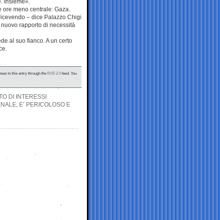
e. Insieme».
te ore meno centrale: Gaza.
i ricevendo – dice Palazzo Chigi
l nuovo rapporto di necessità
de al suo fianco. A un certo
ce.
nses to this entry through the
RSS 2.0
feed. You
TO DI INTERESSI
ENALE, E’ PERICOLOSO E