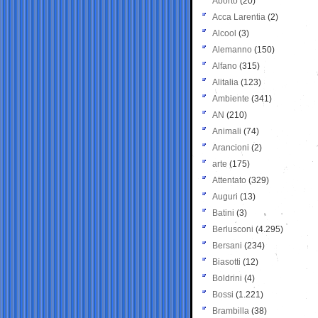
Aborto
(20)
Acca Larentia
(2)
Alcool
(3)
Alemanno
(150)
Alfano
(315)
Alitalia
(123)
Ambiente
(341)
AN
(210)
Animali
(74)
Arancioni
(2)
arte
(175)
Attentato
(329)
Auguri
(13)
Batini
(3)
Berlusconi
(4.295)
Bersani
(234)
Biasotti
(12)
Boldrini
(4)
Bossi
(1.221)
Brambilla
(38)