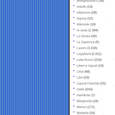
Immigrazione
(734)
indulto
(14)
inflazione
(26)
Ingroia
(15)
Interviste
(16)
la casta
(1.394)
La Destra
(45)
La Sapienza
(5)
Lavoro
(1.316)
LegaNord
(2.411)
Letta Enrico
(154)
Liberi e Uguali
(10)
Libia
(68)
Libri
(33)
Liguria Futurista
(25)
mafia
(543)
manifesto
(7)
Margherita
(16)
Maroni
(171)
Mastella
(16)