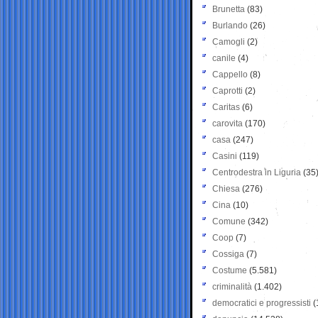
Brunetta
(83)
Burlando
(26)
Camogli
(2)
canile
(4)
Cappello
(8)
Caprotti
(2)
Caritas
(6)
carovita
(170)
casa
(247)
Casini
(119)
Centrodestra in Liguria
(35
Chiesa
(276)
Cina
(10)
Comune
(342)
Coop
(7)
Cossiga
(7)
Costume
(5.581)
criminalità
(1.402)
democratici e progressisti
(