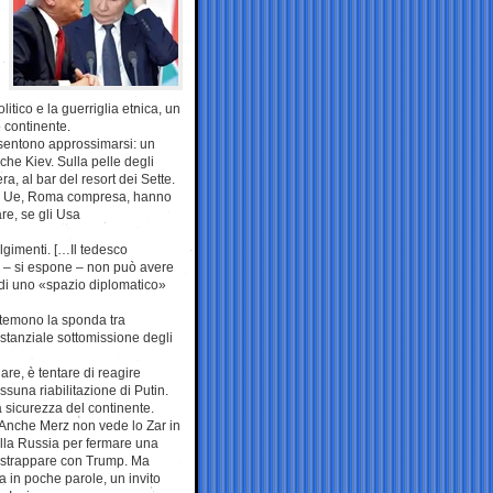
itico e la guerriglia etnica, un
o continente.
 sentono approssimarsi: un
che Kiev. Sulla pelle degli
 al bar del resort dei Sette.
erie Ue, Roma compresa, hanno
are, se gli Usa
olgimenti. […Il tedesco
an – si espone – non può avere
à di uno «spazio diplomatico»
 temono la sponda tra
tanziale sottomissione degli
are, è tentare di reagire
una riabilitazione di Putin.
a sicurezza del continente.
 Anche Merz non vede lo Zar in
lla Russia per fermare una
n strappare con Trump. Ma
 in poche parole, un invito