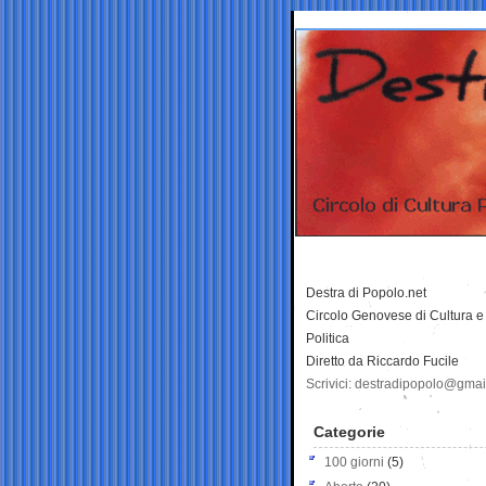
Destra di Popolo.net
Circolo Genovese di Cultura e
Politica
Diretto da Riccardo Fucile
Scrivici: destradipopolo@gma
Categorie
100 giorni
(5)