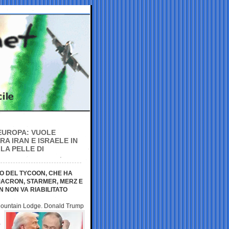
EUROPA: VUOLE
A IRAN E ISRAELE IN
LA PELLE DI
O DEL TYCOON, CHE HA
 MACRON, STARMER, MERZ E
 NON VA RIABILITATO
Mountain Lodge.
Donald Trump
à