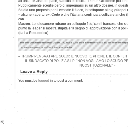
all’unità: «Costruire pace, stabilità e crescita. Per un Occidente più fort
Pubblicamente sceglie però di impegnarsi su un altro dossier, in ques
Studia una proposta per il cessate il fuoco, la sottopone ai big europe
– alcune «aperture». Certo è che l’italiana continua a coltivare anche i
con
Macron. Le telecamere rubano un colloquio fitto, con il francese che sie
punto la leader si mostra stupita e fa segno di approvazione con il polli
(da La Repubblica)
This entry was posted on martedì, Giugno 17th, 2025 at 20:46 and is filed under
Politica
. You can follow any respo
can
leave a response
, or
trackback
from your own site.
«
TRUMP PENSA A FARE SOLDI: IL NUOVO T1 PHONE E IL CONFLIT
IL SINDACATO DI POLIZIA SILP: “NON VOGLIAMO LO SCUDO P
INCOSTITUZIONALE”
»
)
Leave a Reply
You must be
logged in
to post a comment.
19)