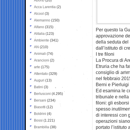
Aborto
(20)
Acca Larentia
(2)
Alcool
(3)
Alemanno
(150)
Alfano
(315)
Per questo la Gu
Alitalia
(123)
approvazione del
Ambiente
(341)
della seduta del
AN
(210)
dall’istituto di cr
I tre filoni
Animali
(74)
La Procura di Ar
Arancioni
(2)
Etruria che ha fa
arte
(175)
consiglio di amm
Attentato
(329)
nel febbraio 201
Auguri
(13)
Berni e Pierluig
Batini
(3)
Ed esamina le co
Berlusconi
(4.295)
tribunale e nella
Bersani
(234)
filoni: gli esbors
Biasotti
(12)
spesso inutilment
Boldrini
(4)
di interessi con 
Bossi
(1.221)
operazioni siano
portato l’istitut
Brambilla
(38)