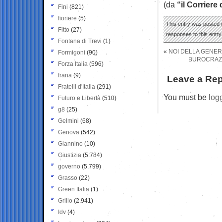
(da
“il Corriere
Fini
(821)
fioriere
(5)
This entry was posted o
Fitto
(27)
responses to this entr
Fontana di Trevi
(1)
«
NOI DELLA GENER
Formigoni
(90)
BUROCRAZIA
Forza Italia
(596)
frana
(9)
Leave a Rep
Fratelli d'Italia
(291)
You must be
log
Futuro e Libertà
(510)
g8
(25)
Gelmini
(68)
Genova
(542)
Giannino
(10)
Giustizia
(5.784)
governo
(5.799)
Grasso
(22)
Green Italia
(1)
Grillo
(2.941)
Idv
(4)