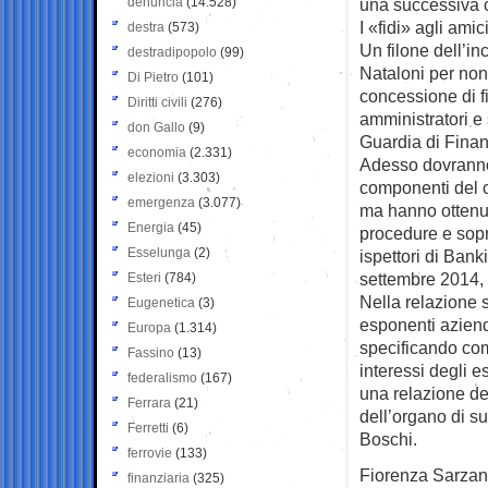
denuncia
(14.528)
una successiva c
I «fidi» agli amic
destra
(573)
Un filone dell’in
destradipopolo
(99)
Nataloni per non a
Di Pietro
(101)
concessione di f
Diritti civili
(276)
amministratori e
don Gallo
(9)
Guardia di Finan
economia
(2.331)
Adesso dovranno 
elezioni
(3.303)
componenti del c
emergenza
(3.077)
ma hanno ottenuto
Energia
(45)
procedure e sopra
Esselunga
(2)
ispettori di Bank
settembre 2014, d
Esteri
(784)
Nella relazione 
Eugenetica
(3)
esponenti azienda
Europa
(1.314)
specificando com
Fassino
(13)
interessi degli e
federalismo
(167)
una relazione de
Ferrara
(21)
dell’organo di s
Ferretti
(6)
Boschi.
ferrovie
(133)
Fiorenza Sarzan
finanziaria
(325)