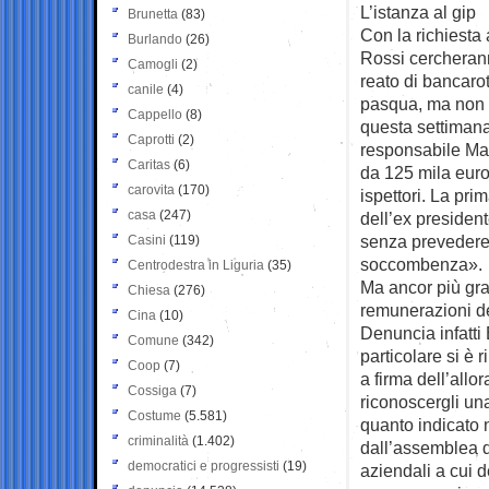
L’istanza al gip
Brunetta
(83)
Con la richiesta 
Burlando
(26)
Rossi cercherann
Camogli
(2)
reato di bancaro
canile
(4)
pasqua, ma non è
Cappello
(8)
questa settimana
Caprotti
(2)
responsabile Mar
Caritas
(6)
da 125 mila euro.
carovita
(170)
ispettori. La pri
casa
(247)
dell’ex presiden
senza prevedere l
Casini
(119)
soccombenza».
Centrodestra in Liguria
(35)
Ma ancor più grav
Chiesa
(276)
remunerazioni de
Cina
(10)
Denuncia infatti 
Comune
(342)
particolare si è r
Coop
(7)
a firma dell’allo
Cossiga
(7)
riconoscergli un
Costume
(5.581)
quanto indicato 
criminalità
(1.402)
dall’assemblea d
democratici e progressisti
(19)
aziendali a cui d