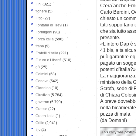
Fini
(821)
C’era anche Erne
fioriere
(5)
Carlo Berdini, O
chiesto un comme
Fitto
(27)
tutti sopportano 
Fontana di Trevi
(1)
che sia tutto ass
Formigoni
(90)
presente.
Forza Italia
(596)
«L’intero Dap è s
frana
(9)
41 bis, alta sicu
Fratelli d'Italia
(291)
può garantire eq
Futuro e Libertà
(510)
pagato un soggett
g8
(25)
potenti d’Italia?
Gelmini
(68)
La maggioranza, i
Genova
(542)
ministero della G
Scrofa, sede di F
Giannino
(10)
di Chiara Colosi
Giustizia
(5.784)
A breve dovrebbe
governo
(5.799)
nella bicamerale 
Grasso
(22)
puzza di mala.
Green Italia
(1)
(da Domani)
Grillo
(2.941)
Idv
(4)
This entry was posted 