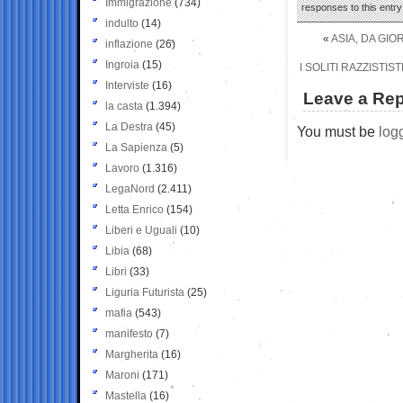
Immigrazione
(734)
responses to this entr
indulto
(14)
«
ASIA, DA GIO
inflazione
(26)
Ingroia
(15)
I SOLITI RAZZISTI
Interviste
(16)
Leave a Rep
la casta
(1.394)
La Destra
(45)
You must be
log
La Sapienza
(5)
Lavoro
(1.316)
LegaNord
(2.411)
Letta Enrico
(154)
Liberi e Uguali
(10)
Libia
(68)
Libri
(33)
Liguria Futurista
(25)
mafia
(543)
manifesto
(7)
Margherita
(16)
Maroni
(171)
Mastella
(16)