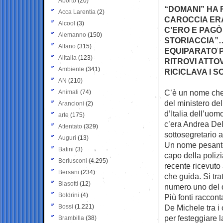
Aborto
(20)
“DOMANI” HA 
Acca Larentia
(2)
CAROCCIA ERA
Alcool
(3)
C’ERO E PAGÒ
Alemanno
(150)
STORIACCIA”…
Alfano
(315)
EQUIPARATO P
Alitalia
(123)
RITROVI ATTO
Ambiente
(341)
RICICLAVA I S
AN
(210)
C’è un nome che è
Animali
(74)
del ministero
del
Arancioni
(2)
d’Italia dell’uom
arte
(175)
c’era Andrea De
Attentato
(329)
sottosegretario a
Auguri
(13)
Un nome pesante v
Batini
(3)
capo della poliz
Berlusconi
(4.295)
recente ricevuto 
Bersani
(234)
che guida. Si tra
Biasotti
(12)
numero uno del d
Boldrini
(4)
Più fonti raccon
Bossi
(1.221)
De Michele tra i
per festeggiare l
Brambilla
(38)