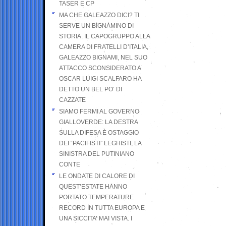
TASER E CP
MA CHE GALEAZZO DICI? TI
SERVE UN BIGNAMINO DI
STORIA. IL CAPOGRUPPO ALLA
CAMERA DI FRATELLI D’ITALIA,
GALEAZZO BIGNAMI, NEL SUO
ATTACCO SCONSIDERATO A
OSCAR LUIGI SCALFARO HA
DETTO UN BEL PO’ DI
CAZZATE
SIAMO FERMI AL GOVERNO
GIALLOVERDE: LA DESTRA
SULLA DIFESA È OSTAGGIO
DEI “PACIFISTI” LEGHISTI, LA
SINISTRA DEL PUTINIANO
CONTE
LE ONDATE DI CALORE DI
QUEST’ESTATE HANNO
PORTATO TEMPERATURE
RECORD IN TUTTA EUROPA E
UNA SICCITA’ MAI VISTA. I