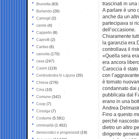
trascinati in una
Brunetta
(83)
A parlare è uno d
Burlando
(26)
anche da un altr
Camogli
(2)
partecipava si r
canile
(4)
dell’occasione.
Cappello
(8)
Chiaramente tutt
Caprotti
(2)
la garanzia era 
Caritas
(6)
controllava il ri
carovita
(170)
«Quella sera era
casa
(247)
era ancora libe
Caroccia è stato 
Casini
(119)
con l’aggravante 
Centrodestra in Liguria
(35)
è tornato nuovam
Chiesa
(276)
condannato dai g
Cina
(10)
pubblicata dal Fa
Comune
(342)
erano in una bott
Coop
(7)
Andrea Delmastr
Cossiga
(7)
Fino a questo mo
Costume
(5.581)
perché nascosto n
criminalità
(1.402)
dietro un altro 
democratici e progressisti
(19)
dirigente general