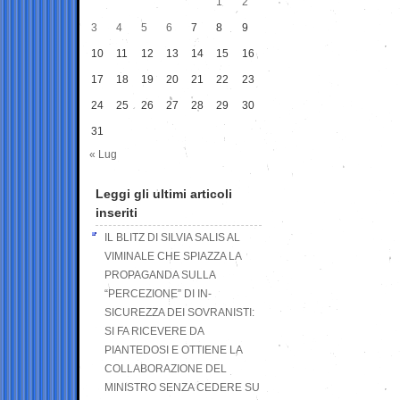
1
2
3
4
5
6
7
8
9
10
11
12
13
14
15
16
17
18
19
20
21
22
23
24
25
26
27
28
29
30
31
« Lug
Leggi gli ultimi articoli
inseriti
IL BLITZ DI SILVIA SALIS AL
VIMINALE CHE SPIAZZA LA
PROPAGANDA SULLA
“PERCEZIONE” DI IN-
SICUREZZA DEI SOVRANISTI:
SI FA RICEVERE DA
PIANTEDOSI E OTTIENE LA
COLLABORAZIONE DEL
MINISTRO SENZA CEDERE SU