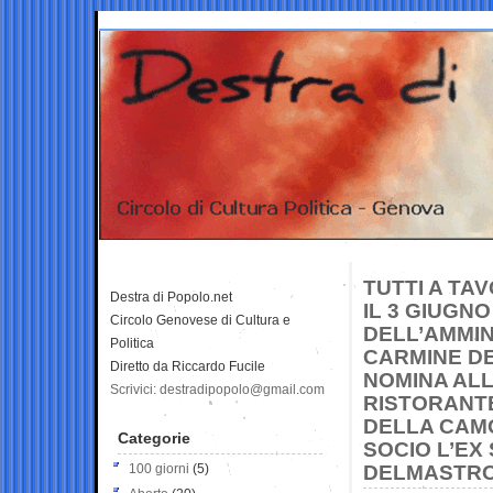
TUTTI A TA
Destra di Popolo.net
IL 3 GIUGN
Circolo Genovese di Cultura e
DELL’AMMIN
Politica
CARMINE DE
Diretto da Riccardo Fucile
NOMINA ALLA
Scrivici: destradipopolo@gmail.com
RISTORANTE
DELLA CAMO
Categorie
SOCIO L’E
100 giorni
(5)
DELMASTR