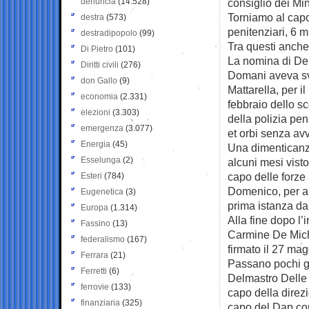
denuncia
(14.528)
consiglio dei Mini
Torniamo al capo
destra
(573)
penitenziari, 6 mi
destradipopolo
(99)
Tra questi anche
Di Pietro
(101)
La nomina di De
Diritti civili
(276)
Domani aveva sve
don Gallo
(9)
Mattarella, per i
economia
(2.331)
febbraio dello s
elezioni
(3.303)
della polizia pen
emergenza
(3.077)
et orbi senza avv
Energia
(45)
Una dimenticanza
Esselunga
(2)
alcuni mesi visto
capo delle forze 
Esteri
(784)
Domenico, per alc
Eugenetica
(3)
prima istanza dai 
Europa
(1.314)
Alla fine dopo l’
Fassino
(13)
Carmine De Mich
federalismo
(167)
firmato il 27 ma
Ferrara
(21)
Passano pochi gio
Ferretti
(6)
Delmastro Delle
ferrovie
(133)
capo della direz
finanziaria
(325)
capo del Dap com