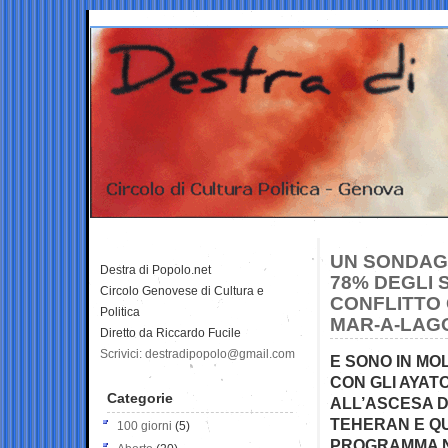
UN SONDAGG
Destra di Popolo.net
78% DEGLI 
Circolo Genovese di Cultura e
CONFLITTO 
Politica
MAR-A-LAG
Diretto da Riccardo Fucile
Scrivici: destradipopolo@gmail.com
E SONO IN MO
CON GLI AYAT
Categorie
ALL’ASCESA D
TEHERAN E Q
100 giorni
(5)
PROGRAMMA 