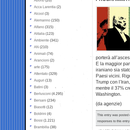
Aborto
(20)
Acca Larentia
(2)
Alcool
(3)
Alemanno
(150)
Alfano
(315)
Alitalia
(123)
Ambiente
(341)
AN
(210)
Animali
(74)
porterà all’asce
Arancioni
(2)
E la maggior par
arte
(175)
iraniano sia stat
Attentato
(329)
Paesi vicini. Ri
Auguri
(13)
Trump con l’Iran,
Batini
(3)
mentre il 37% cr
Washington.
Berlusconi
(4.295)
Bersani
(234)
(da agenzie)
Biasotti
(12)
Boldrini
(4)
This entry was posted 
Bossi
(1.221)
responses to this entr
Brambilla
(38)