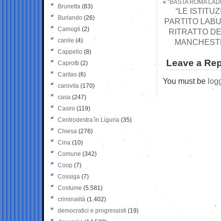
«
“BASTA ROMA LAD
Brunetta
(83)
“LE ISTITU
Burlando
(26)
PARTITO LABUR
Camogli
(2)
RITRATTO DE
canile
(4)
MANCHESTE
Cappello
(8)
Leave a Rep
Caprotti
(2)
Caritas
(6)
You must be
log
carovita
(170)
casa
(247)
Casini
(119)
Centrodestra in Liguria
(35)
Chiesa
(276)
Cina
(10)
Comune
(342)
Coop
(7)
Cossiga
(7)
Costume
(5.581)
criminalità
(1.402)
democratici e progressisti
(19)