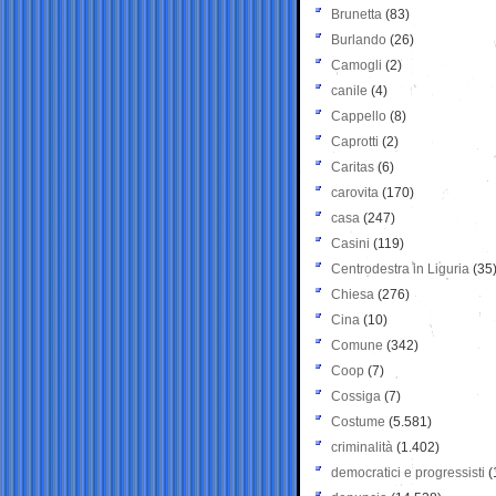
Brunetta
(83)
Burlando
(26)
Camogli
(2)
canile
(4)
Cappello
(8)
Caprotti
(2)
Caritas
(6)
carovita
(170)
casa
(247)
Casini
(119)
Centrodestra in Liguria
(35
Chiesa
(276)
Cina
(10)
Comune
(342)
Coop
(7)
Cossiga
(7)
Costume
(5.581)
criminalità
(1.402)
democratici e progressisti
(