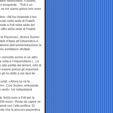
gatori valorizzano: «Susino,
un eloquente:.. “Foti è un
ù…se noi siamo golosi loro sono
dice: «Mi ha chiamato il tuo
ecato nella sede di Fratelli
isite a Foti nella sede del
fici della sede di Fratelli
e di Piacenza», diceva Susino
lli d’Italia all’Urbanistica e
ottenere dell’amministrazione la
ivo avrebbero sfruttato
e coinvolto anche in un altro
a volta è l’imprenditore […] a
lla partita dei terreni, ndr) di
essere precisi gli inquirenti
e gli ho detto a me devi far
soldi: «Allora lui mi fa…
o». Così Susino, entusiasta
o venti». Un millantatore
o 3mila euro a Foti per la
3000 euro». Resta da capire se
rti con l’alta politica. Di
uesto che la procura piacentina