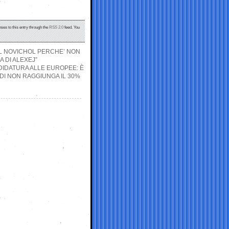
nses to this entry through the
RSS 2.0
feed. You
 IL NOVICHOL PERCHE’ NON
 DI ALEXEJ”
DIDATURA ALLE EUROPEE: È
DI NON RAGGIUNGA IL 30%