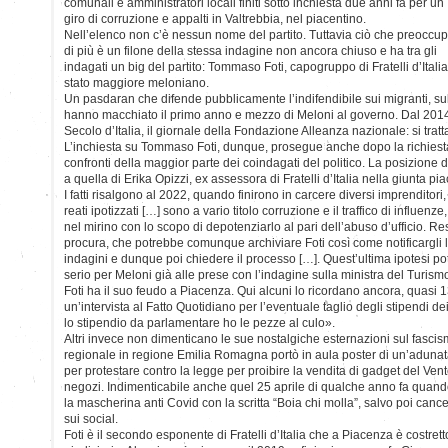
comunali e amministratori locali finiti sotto inchiesta due anni fa per un
giro di corruzione e appalti in Valtrebbia, nel piacentino.
Nell’elenco non c’è nessun nome del partito. Tuttavia ciò che preoccu
di più è un filone della stessa indagine non ancora chiuso e ha tra gli
indagati un big del partito: Tommaso Foti, capogruppo di Fratelli d’Ita
stato maggiore meloniano.
Un pasdaran che difende pubblicamente l’indifendibile sui migranti, sull
hanno macchiato il primo anno e mezzo di Meloni al governo. Dal 2014
Secolo d’Italia, il giornale della Fondazione Alleanza nazionale: si tratt
L’inchiesta su Tommaso Foti, dunque, prosegue anche dopo la richiesta 
confronti della maggior parte dei coindagati del politico. La posizione di
a quella di Erika Opizzi, ex assessora di Fratelli d’Italia nella giunta pi
I fatti risalgono al 2022, quando finirono in carcere diversi imprenditori,
reati ipotizzati […] sono a vario titolo corruzione e il traffico di influ
nel mirino con lo scopo di depotenziarlo al pari dell’abuso d’ufficio. Res
procura, che potrebbe comunque archiviare Foti così come notificargli 
indagini e dunque poi chiedere il processo […]. Quest’ultima ipotesi 
serio per Meloni già alle prese con l’indagine sulla ministra del Turi
Foti ha il suo feudo a Piacenza. Qui alcuni lo ricordano ancora, quasi 1
un’intervista al Fatto Quotidiano per l’eventuale taglio degli stipendi d
lo stipendio da parlamentare ho le pezze al culo».
Altri invece non dimenticano le sue nostalgiche esternazioni sul fasci
regionale in regione Emilia Romagna portò in aula poster di un’adunata 
per protestare contro la legge per proibire la vendita di gadget del Ven
negozi. Indimenticabile anche quel 25 aprile di qualche anno fa quand
la mascherina anti Covid con la scritta “Boia chi molla”, salvo poi cancell
sui social.
Foti è il secondo esponente di Fratelli d’Italia che a Piacenza è costrett