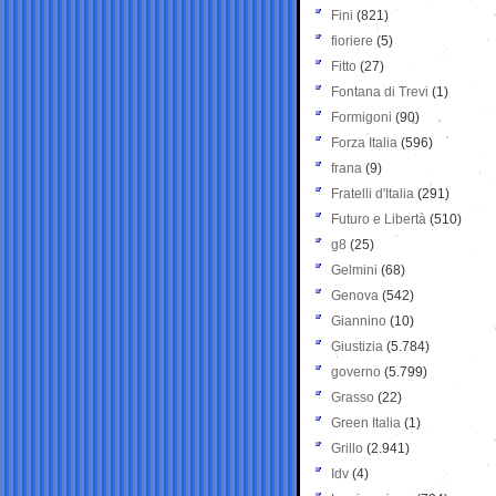
Fini
(821)
fioriere
(5)
Fitto
(27)
Fontana di Trevi
(1)
Formigoni
(90)
Forza Italia
(596)
frana
(9)
Fratelli d'Italia
(291)
Futuro e Libertà
(510)
g8
(25)
Gelmini
(68)
Genova
(542)
Giannino
(10)
Giustizia
(5.784)
governo
(5.799)
Grasso
(22)
Green Italia
(1)
Grillo
(2.941)
Idv
(4)