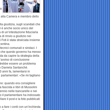
pa
lia alla Camera e membro dello
a giustizia, sugli scandali che
 è anche socio unico del
a di un’intestazione fiduciaria
di rinvio a giudizio nei
 Foti è stata stralciata insieme
acentina.
 tecnici comunali e sindaci. I
enze, che questo governo ha messo
ta da capire la strategia della
l’avviso di conclusione
potrebbe essere un problema
smo Daniela Santanchè.
3 anni fa, lamentarsi in
ei parlamentari: «Se mi tagliano
smo: quando era consigliere
fascista e libri di Mussolini
tennio nelle bancarelle e nei
o il parlamentare ha indossato
are il post e la foto pubblicati
o a fare i conti con un’inchiesta