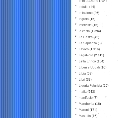
Immigrazione
(734)
indulto
(14)
inflazione
(26)
Ingroia
(15)
Interviste
(16)
la casta
(1.394)
La Destra
(45)
La Sapienza
(5)
Lavoro
(1.316)
LegaNord
(2.411)
Letta Enrico
(154)
Liberi e Uguali
(10)
Libia
(68)
Libri
(33)
Liguria Futurista
(25)
mafia
(543)
manifesto
(7)
Margherita
(16)
Maroni
(171)
Mastella
(16)