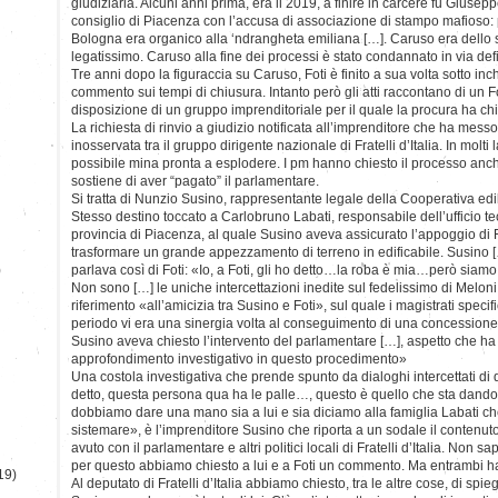
giudiziaria. Alcuni anni prima, era il 2019, a finire in carcere fu Giuse
consiglio di Piacenza con l’accusa di associazione di stampo mafioso: 
Bologna era organico alla ‘ndrangheta emiliana […]. Caruso era dello ste
legatissimo. Caruso alla fine dei processi è stato condannato in via defi
Tre anni dopo la figuraccia su Caruso, Foti è finito a sua volta sotto in
commento sui tempi di chiusura. Intanto però gli atti raccontano di un F
disposizione di un gruppo imprenditoriale per il quale la procura ha chies
La richiesta di rinvio a giudizio notificata all’imprenditore che ha mess
inosservata tra il gruppo dirigente nazionale di Fratelli d’Italia. In molt
possibile mina pronta a esplodere. I pm hanno chiesto il processo anch
sostiene di aver “pagato” il parlamentare.
Si tratta di Nunzio Susino, rappresentante legale della Cooperativa edil
Stesso destino toccato a Carlobruno Labati, responsabile dell’ufficio te
provincia di Piacenza, al quale Susino aveva assicurato l’appoggio di 
trasformare un grande appezzamento di terreno in edificabile. Susino [
)
parlava così di Foti: «Io, a Foti, gli ho detto…la roba è mia…però siamo
Non sono […] le uniche intercettazioni inedite sul fedelissimo di Meloni.
riferimento «all’amicizia tra Susino e Foti», sul quale i magistrati specif
periodo vi era una sinergia volta al conseguimento di una concession
Susino aveva chiesto l’intervento del parlamentare […], aspetto che ha
approfondimento investigativo in questo procedimento»
Una costola investigativa che prende spunto da dialoghi intercettati di q
detto, questa persona qua ha le palle…, questo è quello che sta dando d
dobbiamo dare una mano sia a lui e sia diciamo alla famiglia Labati ch
sistemare», è l’imprenditore Susino che riporta a un sodale il contenut
avuto con il parlamentare e altri politici locali di Fratelli d’Italia. Non
per questo abbiamo chiesto a lui e a Foti un commento. Ma entrambi h
19)
Al deputato di Fratelli d’Italia abbiamo chiesto, tra le altre cose, di spie