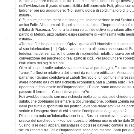
Susino a parlare così tanto di lui. C’è un’intercettazione che gli investi
nell’evidenziare il grado di corruttibilità dell’onorevole Foti, glissa con 
ladrone” per poi aggiungere: “Noi siamo golosi di soldi, ma loro di pi
malati».
C’è, inoltre, nei documenti dell’indagine l’intercettazione in cui Susino 
amico Foti». All’indomani di quel contatto tra i due, l’imprenditore si è r
d’Italia di Piacenza. Non era la prima volta, i detective segnalano altre v
partito di Meloni, anzi parlano espressamente di «ennesima volta negli uf
d’Italia».
«Tramite Foti ho parlato con l’Opizzi, quella all’Urbanistica del comun
al suo interlocutore […]. Opizzi, appunto, era all’epoca assessora di Frate
fedelissima del senatore. Il gruppo di imprenditori, infatti, brigava per 
convenzione del parcheggio realizzato in città. Per raggiungere l’obiett
l’influenza del big di Meloni.
Oltre ai sospetti sulle autorizzazioni relativa al parcheggio, Foti sarebb
“favore” a Susino relativo a dei terreni da rendere edificabili. Ancora un
parlarne: «Susino confidava al Labati (tecnico di un comune interessato a
avere ricevuto da Foti una richiesta economica pari a 15mila euro». Per 
riportano le frasi esatte dell’imprenditore: «Ti dico, sono andato da lui, 
passare il terreno… Cosa ti devo portare?».
Foti avrebbe risposto con una richiesta molto concreta, cioè chiedendo 
subito, che dobbiamo sistemare la documentazione, portami 15mila eur
della presunta disponibilità del politico, avrebbe rilanciato: «Te ne port
seriale o l’esagerazione di chi si sente l’onnipotente degli appalti?
Di certo era nota un’intercettazione in cui Susino ammetteva di aver dat
pratica del parcheggio, «Foti, per questo problema qua io gli ho dato 
Susino, il re degli appalti, millantasse o potesse davvero contare su rappo
sicuro i contatti tra Foti e l’imprenditore sono documentati. Sarà per q