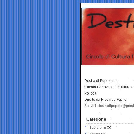
Destra di Popolo.net
Circolo Genovese di Cultura e
Politica
Diretto da Riccardo Fucile
Scrivici: destradipopolo@gma
Categorie
100 giorni
(5)