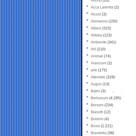
Aborto
(20)
Acca Larentia
(2)
Alcool
(3)
Alemanno
(150)
Alfano
(315)
Alitalia
(123)
Ambiente
(341)
AN
(210)
Animali
(74)
Arancioni
(2)
arte
(175)
Attentato
(329)
Auguri
(13)
Batini
(3)
Berlusconi
(4.295)
Bersani
(234)
Biasotti
(12)
Boldrini
(4)
Bossi
(1.221)
Brambilla
(38)