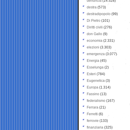
denuncia
(14.528)
destra
(573)
destradipopolo
(99)
Di Pietro
(101)
Diritti civili
(276)
don Gallo
(9)
economia
(2.331)
elezioni
(3.303)
emergenza
(3.077)
Energia
(45)
Esselunga
(2)
Esteri
(784)
Eugenetica
(3)
Europa
(1.314)
Fassino
(13)
federalismo
(167)
Ferrara
(21)
Ferretti
(6)
ferrovie
(133)
finanziaria
(325)