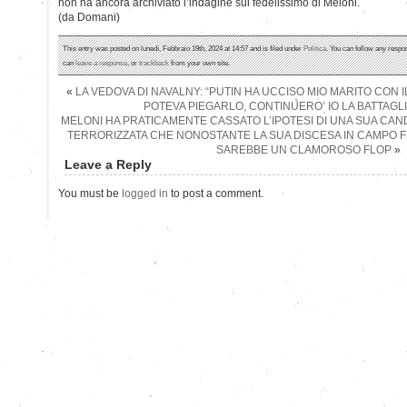
non ha ancora archiviato l’indagine sul fedelissimo di Meloni.
(da Domani)
This entry was posted on lunedì, Febbraio 19th, 2024 at 14:57 and is filed under
Politica
. You can follow any respo
can
leave a response
, or
trackback
from your own site.
«
LA VEDOVA DI NAVALNY: “PUTIN HA UCCISO MIO MARITO CON
POTEVA PIEGARLO, CONTINUERO’ IO LA BATTAGLIA
MELONI HA PRATICAMENTE CASSATO L’IPOTESI DI UNA SUA CAN
TERRORIZZATA CHE NONOSTANTE LA SUA DISCESA IN CAMPO F
SAREBBE UN CLAMOROSO FLOP
»
Leave a Reply
You must be
logged in
to post a comment.