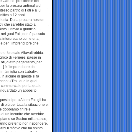
ppe Caruso, presidente del
per la procura antimafia di
sso partito di Foti e a lui
nitiva a 12 anni.
chiesta. Dalla procura nessun
oti che sarebbe stato a
to il rinvio a giudizio.
o nei guai Foti, non è passata
i la interpretano come una
e per l’imprenditore che
e e forestale Altavaltrebbia.
cnico di Ferriere, paese in
Foti, dietro pagamento, per
…] è l’imprenditore che
 in famiglia con Labati».
 In alcune di queste si fa
icano: «Tra i due in quel
e commerciale per la quale
 riguardato un apposito
uesto tipo: «Allora Foti gli ha
i più per tutta la situazione e
e dobbiamo finire e
o di un incontro che avrebbe
 sappiamo se Susino millantasse,
anno preferito non rispondere.
garci il motivo che ha spinto