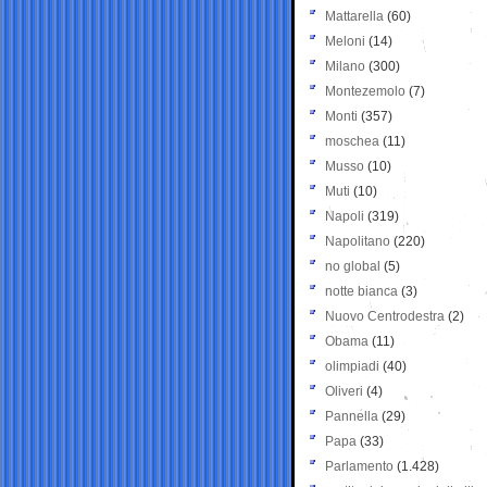
Mattarella
(60)
Meloni
(14)
Milano
(300)
Montezemolo
(7)
Monti
(357)
moschea
(11)
Musso
(10)
Muti
(10)
Napoli
(319)
Napolitano
(220)
no global
(5)
notte bianca
(3)
Nuovo Centrodestra
(2)
Obama
(11)
olimpiadi
(40)
Oliveri
(4)
Pannella
(29)
Papa
(33)
Parlamento
(1.428)