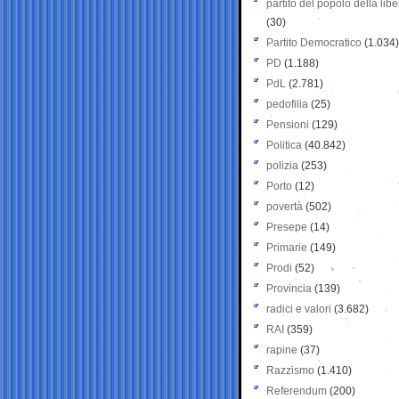
partito del popolo della libe
(30)
Partito Democratico
(1.034)
PD
(1.188)
PdL
(2.781)
pedofilia
(25)
Pensioni
(129)
Politica
(40.842)
polizia
(253)
Porto
(12)
povertà
(502)
Presepe
(14)
Primarie
(149)
Prodi
(52)
Provincia
(139)
radici e valori
(3.682)
RAI
(359)
rapine
(37)
Razzismo
(1.410)
Referendum
(200)