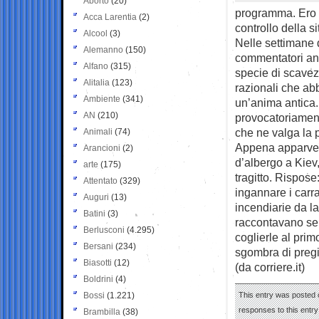
Aborto
(20)
programma. Ero m
Acca Larentia
(2)
controllo della s
Alcool
(3)
Nelle settimane d
Alemanno
(150)
commentatori anc
Alfano
(315)
specie di scavez
Alitalia
(123)
razionali che ab
Ambiente
(341)
un’anima antica.
AN
(210)
provocatoriament
che ne valga la 
Animali
(74)
Appena apparve s
Arancioni
(2)
d’albergo a Kiev,
arte
(175)
tragitto. Rispose
Attentato
(329)
ingannare i carra
Auguri
(13)
incendiarie da la
Batini
(3)
raccontavano sen
Berlusconi
(4.295)
coglierle al prim
Bersani
(234)
sgombra di pregi
Biasotti
(12)
(da corriere.it)
Boldrini
(4)
Bossi
(1.221)
This entry was posted o
responses to this entr
Brambilla
(38)