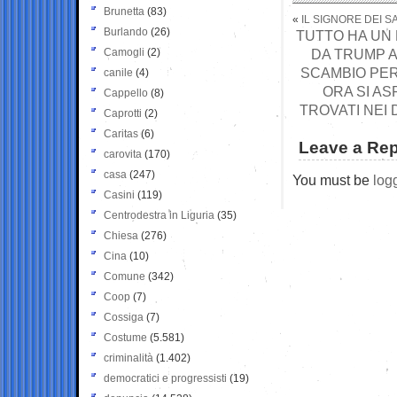
Brunetta
(83)
«
IL SIGNORE DEI 
Burlando
(26)
TUTTO HA UN 
Camogli
(2)
DA TRUMP A
SCAMBIO PER
canile
(4)
ORA SI ASP
Cappello
(8)
TROVATI NEI 
Caprotti
(2)
Caritas
(6)
Leave a Rep
carovita
(170)
casa
(247)
You must be
log
Casini
(119)
Centrodestra in Liguria
(35)
Chiesa
(276)
Cina
(10)
Comune
(342)
Coop
(7)
Cossiga
(7)
Costume
(5.581)
criminalità
(1.402)
democratici e progressisti
(19)