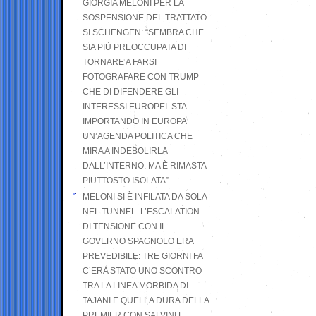
GIORGIA MELONI PER LA
SOSPENSIONE DEL TRATTATO
SI SCHENGEN: “SEMBRA CHE
SIA PIÙ PREOCCUPATA DI
TORNARE A FARSI
FOTOGRAFARE CON TRUMP
CHE DI DIFENDERE GLI
INTERESSI EUROPEI. STA
IMPORTANDO IN EUROPA
UN’AGENDA POLITICA CHE
MIRA A INDEBOLIRLA
DALL’INTERNO. MA È RIMASTA
PIUTTOSTO ISOLATA”
MELONI SI È INFILATA DA SOLA
NEL TUNNEL. L’ESCALATION
DI TENSIONE CON IL
GOVERNO SPAGNOLO ERA
PREVEDIBILE: TRE GIORNI FA
C’ERA STATO UNO SCONTRO
TRA LA LINEA MORBIDA DI
TAJANI E QUELLA DURA DELLA
PREMIER CON SALVINI E