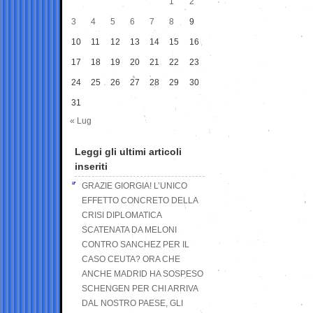
1
2
3
4
5
6
7
8
9
10
11
12
13
14
15
16
17
18
19
20
21
22
23
24
25
26
27
28
29
30
31
« Lug
Leggi gli ultimi articoli
inseriti
GRAZIE GIORGIA! L’UNICO
EFFETTO CONCRETO DELLA
CRISI DIPLOMATICA
SCATENATA DA MELONI
CONTRO SANCHEZ PER IL
CASO CEUTA? ORA CHE
ANCHE MADRID HA SOSPESO
SCHENGEN PER CHI ARRIVA
DAL NOSTRO PAESE, GLI