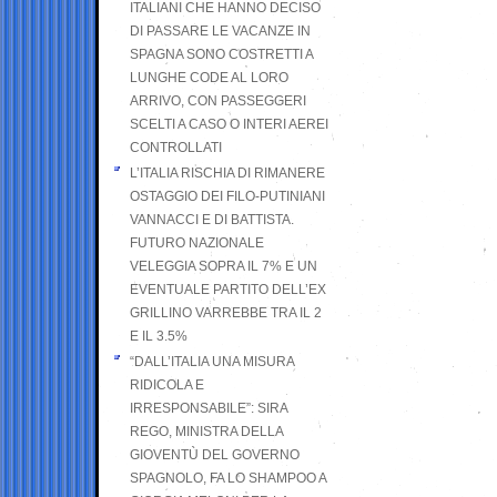
ITALIANI CHE HANNO DECISO
DI PASSARE LE VACANZE IN
SPAGNA SONO COSTRETTI A
LUNGHE CODE AL LORO
ARRIVO, CON PASSEGGERI
SCELTI A CASO O INTERI AEREI
CONTROLLATI
L’ITALIA RISCHIA DI RIMANERE
OSTAGGIO DEI FILO-PUTINIANI
VANNACCI E DI BATTISTA.
FUTURO NAZIONALE
VELEGGIA SOPRA IL 7% E UN
EVENTUALE PARTITO DELL’EX
GRILLINO VARREBBE TRA IL 2
E IL 3.5%
“DALL’ITALIA UNA MISURA
RIDICOLA E
IRRESPONSABILE”: SIRA
REGO, MINISTRA DELLA
GIOVENTÙ DEL GOVERNO
SPAGNOLO, FA LO SHAMPOO A