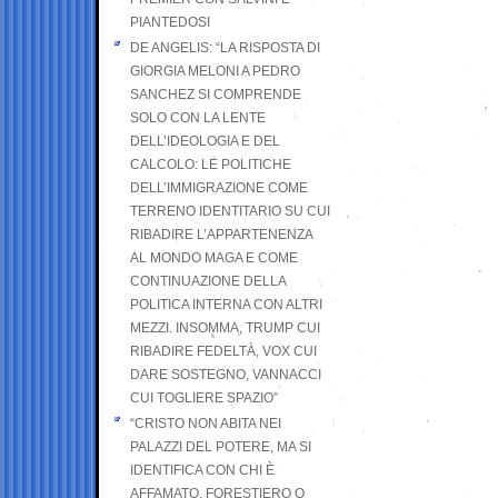
PIANTEDOSI
DE ANGELIS: “LA RISPOSTA DI
GIORGIA MELONI A PEDRO
SANCHEZ SI COMPRENDE
SOLO CON LA LENTE
DELL’IDEOLOGIA E DEL
CALCOLO: LE POLITICHE
DELL’IMMIGRAZIONE COME
TERRENO IDENTITARIO SU CUI
RIBADIRE L’APPARTENENZA
AL MONDO MAGA E COME
CONTINUAZIONE DELLA
POLITICA INTERNA CON ALTRI
MEZZI. INSOMMA, TRUMP CUI
RIBADIRE FEDELTÀ, VOX CUI
DARE SOSTEGNO, VANNACCI
CUI TOGLIERE SPAZIO”
“CRISTO NON ABITA NEI
PALAZZI DEL POTERE, MA SI
IDENTIFICA CON CHI È
AFFAMATO, FORESTIERO O