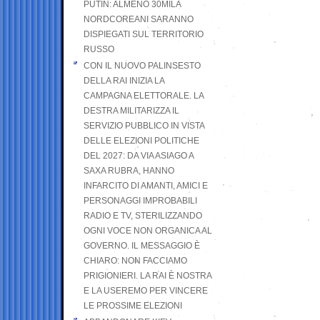
PUTIN: ALMENO 30MILA
NORDCOREANI SARANNO
DISPIEGATI SUL TERRITORIO
RUSSO
CON IL NUOVO PALINSESTO
DELLA RAI INIZIA LA
CAMPAGNA ELETTORALE. LA
DESTRA MILITARIZZA IL
SERVIZIO PUBBLICO IN VISTA
DELLE ELEZIONI POLITICHE
DEL 2027: DA VIA ASIAGO A
SAXA RUBRA, HANNO
INFARCITO DI AMANTI, AMICI E
PERSONAGGI IMPROBABILI
RADIO E TV, STERILIZZANDO
OGNI VOCE NON ORGANICA AL
GOVERNO. IL MESSAGGIO È
CHIARO: NON FACCIAMO
PRIGIONIERI. LA RAI È NOSTRA
E LA USEREMO PER VINCERE
LE PROSSIME ELEZIONI