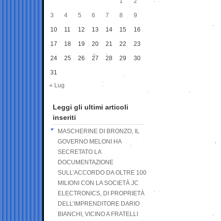
1
2
3
4
5
6
7
8
9
10
11
12
13
14
15
16
17
18
19
20
21
22
23
24
25
26
27
28
29
30
31
« Lug
Leggi gli ultimi articoli
inseriti
MASCHERINE DI BRONZO, IL
GOVERNO MELONI HA
SECRETATO LA
DOCUMENTAZIONE
SULL’ACCORDO DA OLTRE 100
MILIONI CON LA SOCIETÀ JC
ELECTRONICS, DI PROPRIETÀ
DELL’IMPRENDITORE DARIO
BIANCHI, VICINO A FRATELLI