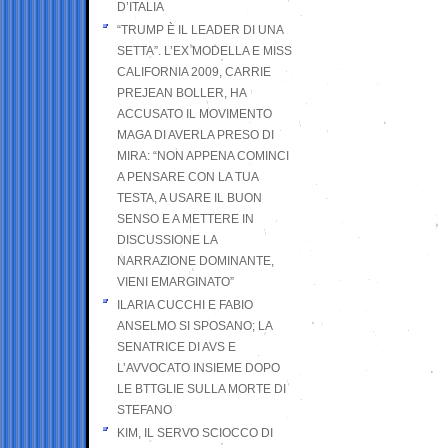
D’ITALIA
“TRUMP È IL LEADER DI UNA
SETTA”. L’EX MODELLA E MISS
CALIFORNIA 2009, CARRIE
PREJEAN BOLLER, HA
ACCUSATO IL MOVIMENTO
MAGA DI AVERLA PRESO DI
MIRA: “NON APPENA COMINCI
A PENSARE CON LA TUA
TESTA, A USARE IL BUON
SENSO E A METTERE IN
DISCUSSIONE LA
NARRAZIONE DOMINANTE,
VIENI EMARGINATO”
ILARIA CUCCHI E FABIO
ANSELMO SI SPOSANO; LA
SENATRICE DI AVS E
L’AVVOCATO INSIEME DOPO
LE BTTGLIE SULLA MORTE DI
STEFANO
KIM, IL SERVO SCIOCCO DI