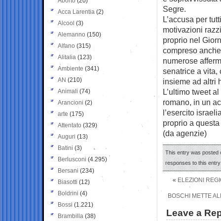
Aborto
(20)
Segre.
Acca Larentia
(2)
L’accusa per tutt
Alcool
(3)
motivazioni razzi
Alemanno
(150)
proprio nel Gior
Alfano
(315)
compreso anche C
Alitalia
(123)
numerose affermaz
Ambiente
(341)
senatrice a vita,
AN
(210)
insieme ad altri 
L’ultimo tweet a
Animali
(74)
romano, in un acr
Arancioni
(2)
l’esercito israeli
arte
(175)
proprio a questa
Attentato
(329)
(da agenzie)
Auguri
(13)
Batini
(3)
This entry was posted 
Berlusconi
(4.295)
responses to this entr
Bersani
(234)
«
ELEZIONI REG
Biasotti
(12)
Boldrini
(4)
BOSCHI METTE AL
Bossi
(1.221)
Leave a Rep
Brambilla
(38)