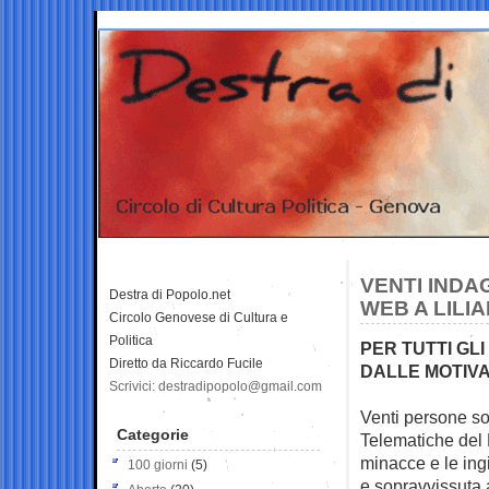
VENTI INDAG
Destra di Popolo.net
WEB A LILI
Circolo Genovese di Cultura e
Politica
PER TUTTI GL
Diretto da Riccardo Fucile
DALLE MOTIVA
Scrivici: destradipopolo@gmail.com
Venti persone so
Categorie
Telematiche del 
minacce e le ingi
100 giorni
(5)
e sopravvissuta 