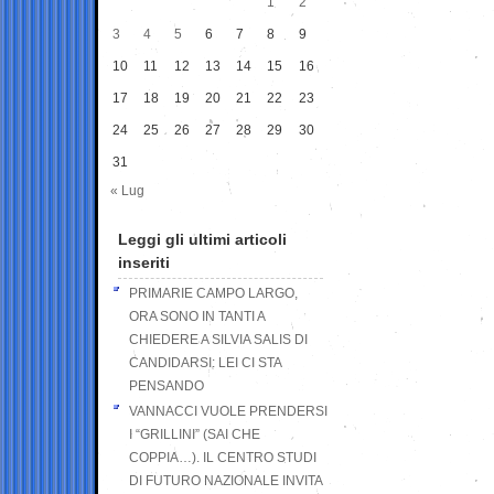
1
2
3
4
5
6
7
8
9
10
11
12
13
14
15
16
17
18
19
20
21
22
23
24
25
26
27
28
29
30
31
« Lug
Leggi gli ultimi articoli
inseriti
PRIMARIE CAMPO LARGO,
ORA SONO IN TANTI A
CHIEDERE A SILVIA SALIS DI
CANDIDARSI: LEI CI STA
PENSANDO
VANNACCI VUOLE PRENDERSI
I “GRILLINI” (SAI CHE
COPPIA…). IL CENTRO STUDI
DI FUTURO NAZIONALE INVITA