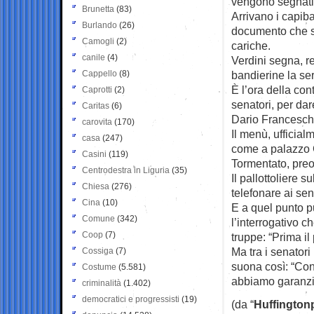
vengono segnati i
Brunetta
(83)
Arrivano i capibas
Burlando
(26)
documento che sa
Camogli
(2)
cariche.
canile
(4)
Verdini segna, r
Cappello
(8)
bandierine la ser
È l’ora della co
Caprotti
(2)
senatori, per dar
Caritas
(6)
Dario Franceschi
carovita
(170)
Il menù, ufficialm
casa
(247)
come a palazzo G
Casini
(119)
Tormentato, preo
Centrodestra in Liguria
(35)
Il pallottoliere 
Chiesa
(276)
telefonare ai se
Cina
(10)
E a quel punto p
Comune
(342)
l’interrogativo c
Coop
(7)
truppe: “Prima il
Ma tra i senatori
Cossiga
(7)
suona così: “Con
Costume
(5.581)
abbiamo garanzie
criminalità
(1.402)
democratici e progressisti
(19)
(da “
Huffington