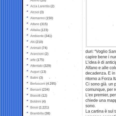
Aborto
(20)
Acca Larentia
(2)
Alcool
(3)
Alemanno
(150)
Alfano
(315)
Alitalia
(123)
Ambiente
(341)
AN
(210)
Animali
(74)
duri: “Voglio San
Arancioni
(2)
capire bene i nu
arte
(175)
L’idea è di antic
Attentato
(329)
Alfano e alle co
Auguri
(13)
decadenza. E in q
Batini
(3)
ritorno a Forza I
Ci sono già un pa
Berlusconi
(4.295)
comunque, per re
Bersani
(234)
L’ex premier, per
Biasotti
(12)
chiede una mappa
Boldrini
(4)
sono.
Bossi
(1.221)
La cartina è sul 
Brambilla
(38)