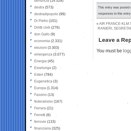
denuncia
(14.528)
destra
(573)
This entry was posted o
responses to this entr
destradipopolo
(99)
Di Pietro
(101)
«
AIR FRANCE-KLM S
Diritti civili
(276)
RANIERI, SEGRETA
don Gallo
(9)
Leave a Rep
economia
(2.331)
elezioni
(3.303)
You must be
log
emergenza
(3.077)
Energia
(45)
Esselunga
(2)
Esteri
(784)
Eugenetica
(3)
Europa
(1.314)
Fassino
(13)
federalismo
(167)
Ferrara
(21)
Ferretti
(6)
ferrovie
(133)
finanziaria
(325)