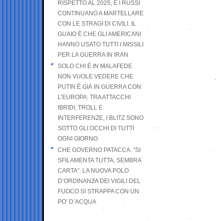
RISPETTO AL 2025, E I RUSSI
CONTINUANO A MARTELLARE
CON LE STRAGI DI CIVILI. IL
GUAIO È CHE GLI AMERICANI
HANNO USATO TUTTI I MISSILI
PER LA GUERRA IN IRAN
SOLO CHI È IN MALAFEDE
NON VUOLE VEDERE CHE
PUTIN È GIÀ IN GUERRA CON
L’EUROPA: TRA ATTACCHI
IBRIDI, TROLL E
INTERFERENZE, I BLITZ SONO
SOTTO GLI OCCHI DI TUTTI
OGNI GIORNO
CHE GOVERNO PATACCA. “SI
SFILAMENTA TUTTA, SEMBRA
CARTA”. LA NUOVA POLO
D’ORDINANZA DEI VIGILI DEL
FUOCO SI STRAPPA CON UN
PO’ D’ACQUA