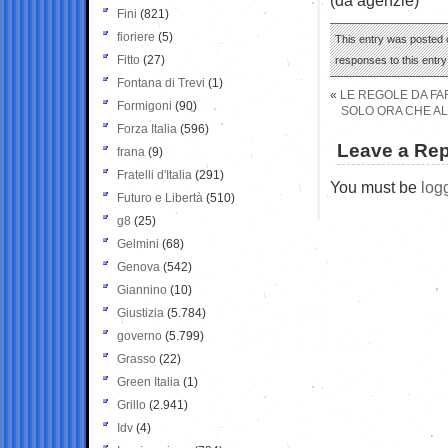
Fini
(821)
fioriere
(5)
This entry was posted 
Fitto
(27)
responses to this entr
Fontana di Trevi
(1)
«
LE REGOLE DA FA
Formigoni
(90)
SOLO ORA CHE AL
Forza Italia
(596)
Leave a Rep
frana
(9)
Fratelli d'Italia
(291)
You must be
log
Futuro e Libertà
(510)
g8
(25)
Gelmini
(68)
Genova
(542)
Giannino
(10)
Giustizia
(5.784)
governo
(5.799)
Grasso
(22)
Green Italia
(1)
Grillo
(2.941)
Idv
(4)