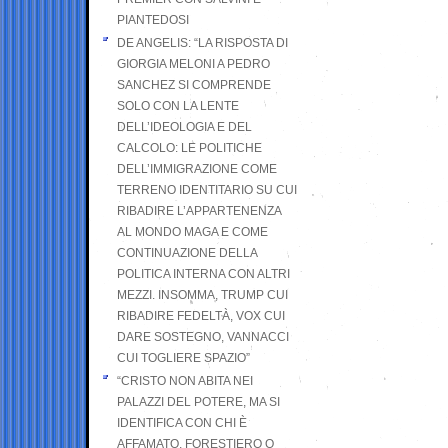
PIANTEDOSI
DE ANGELIS: “LA RISPOSTA DI
GIORGIA MELONI A PEDRO
SANCHEZ SI COMPRENDE
SOLO CON LA LENTE
DELL’IDEOLOGIA E DEL
CALCOLO: LE POLITICHE
DELL’IMMIGRAZIONE COME
TERRENO IDENTITARIO SU CUI
RIBADIRE L’APPARTENENZA
AL MONDO MAGA E COME
CONTINUAZIONE DELLA
POLITICA INTERNA CON ALTRI
MEZZI. INSOMMA, TRUMP CUI
RIBADIRE FEDELTÀ, VOX CUI
DARE SOSTEGNO, VANNACCI
CUI TOGLIERE SPAZIO”
“CRISTO NON ABITA NEI
PALAZZI DEL POTERE, MA SI
IDENTIFICA CON CHI È
AFFAMATO, FORESTIERO O