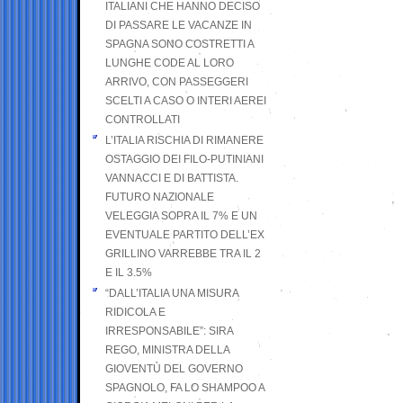
ITALIANI CHE HANNO DECISO
DI PASSARE LE VACANZE IN
SPAGNA SONO COSTRETTI A
LUNGHE CODE AL LORO
ARRIVO, CON PASSEGGERI
SCELTI A CASO O INTERI AEREI
CONTROLLATI
L’ITALIA RISCHIA DI RIMANERE
OSTAGGIO DEI FILO-PUTINIANI
VANNACCI E DI BATTISTA.
FUTURO NAZIONALE
VELEGGIA SOPRA IL 7% E UN
EVENTUALE PARTITO DELL’EX
GRILLINO VARREBBE TRA IL 2
E IL 3.5%
“DALL’ITALIA UNA MISURA
RIDICOLA E
IRRESPONSABILE”: SIRA
REGO, MINISTRA DELLA
GIOVENTÙ DEL GOVERNO
SPAGNOLO, FA LO SHAMPOO A