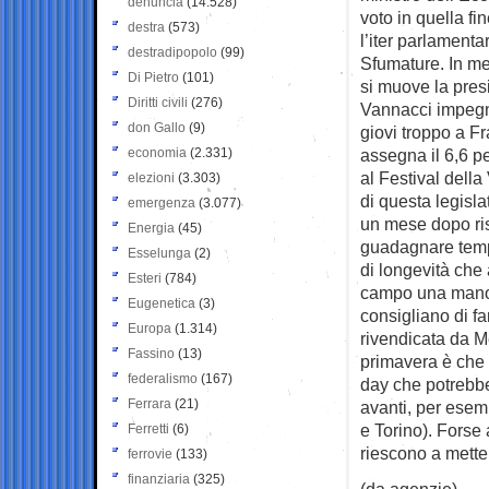
denuncia
(14.528)
voto in quella f
destra
(573)
l’iter parlamenta
destradipopolo
(99)
Sfumature. In me
Di Pietro
(101)
si muove la pres
Diritti civili
(276)
Vannacci impegna
don Gallo
(9)
giovi troppo a Fr
economia
(2.331)
assegna il 6,6 pe
al Festival della
elezioni
(3.303)
di questa legisla
emergenza
(3.077)
un mese dopo ris
Energia
(45)
guadagnare tempo
Esselunga
(2)
di longevità che 
Esteri
(784)
campo una manovr
Eugenetica
(3)
consigliano di fa
Europa
(1.314)
rivendicata da Me
Fassino
(13)
primavera è che 
federalismo
(167)
day che potrebbe 
Ferrara
(21)
avanti, per esemp
e Torino). Forse
Ferretti
(6)
riescono a mette
ferrovie
(133)
finanziaria
(325)
(da agenzie)