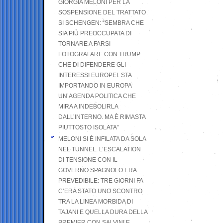
GIORGIA MELONI PER LA
SOSPENSIONE DEL TRATTATO
SI SCHENGEN: “SEMBRA CHE
SIA PIÙ PREOCCUPATA DI
TORNARE A FARSI
FOTOGRAFARE CON TRUMP
CHE DI DIFENDERE GLI
INTERESSI EUROPEI. STA
IMPORTANDO IN EUROPA
UN’AGENDA POLITICA CHE
MIRA A INDEBOLIRLA
DALL’INTERNO. MA È RIMASTA
PIUTTOSTO ISOLATA”
MELONI SI È INFILATA DA SOLA
NEL TUNNEL. L’ESCALATION
DI TENSIONE CON IL
GOVERNO SPAGNOLO ERA
PREVEDIBILE: TRE GIORNI FA
C’ERA STATO UNO SCONTRO
TRA LA LINEA MORBIDA DI
TAJANI E QUELLA DURA DELLA
PREMIER CON SALVINI E