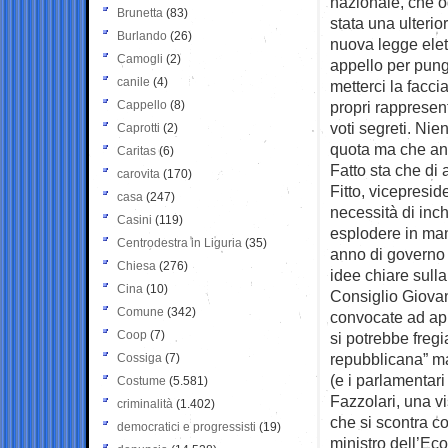
nazionale, che o
Brunetta
(83)
stata una ulterio
Burlando
(26)
nuova legge elett
Camogli
(2)
appello per pung
canile
(4)
metterci la faccia
Cappello
(8)
propri rappresen
voti segreti. Ni
Caprotti
(2)
quota ma che anc
Caritas
(6)
Fatto sta che di a
carovita
(170)
Fitto, vicepresi
casa
(247)
necessità di inch
Casini
(119)
esplodere in man
Centrodestra in Liguria
(35)
anno di governo q
Chiesa
(276)
idee chiare sulla
Cina
(10)
Consiglio Giovan
Comune
(342)
convocate ad apri
Coop
(7)
si potrebbe fregi
repubblicana” ma
Cossiga
(7)
(e i parlamentari 
Costume
(5.581)
Fazzolari, una v
criminalità
(1.402)
che si scontra c
democratici e progressisti
(19)
ministro dell’Eco