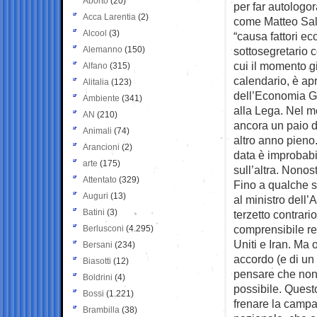
Aborto
(20)
per far autologor
Acca Larentia
(2)
come Matteo Salv
Alcool
(3)
“causa fattori ec
Alemanno
(150)
sottosegretario 
cui il momento g
Alfano
(315)
calendario, è apr
Alitalia
(123)
dell’Economia Gia
Ambiente
(341)
alla Lega. Nel m
AN
(210)
ancora un paio di
Animali
(74)
altro anno pieno.
Arancioni
(2)
data è improbabil
arte
(175)
sull’altra. Nonos
Attentato
(329)
Fino a qualche s
Auguri
(13)
al ministro dell
Batini
(3)
terzetto contrario
comprensibile res
Berlusconi
(4.295)
Uniti e Iran. Ma 
Bersani
(234)
accordo (e di un 
Biasotti
(12)
pensare che non
Boldrini
(4)
possibile. Questo
Bossi
(1.221)
frenare la campa
Brambilla
(38)