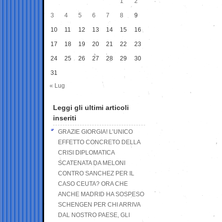
1
2
3
4
5
6
7
8
9
10
11
12
13
14
15
16
17
18
19
20
21
22
23
24
25
26
27
28
29
30
31
« Lug
Leggi gli ultimi articoli
inseriti
GRAZIE GIORGIA! L’UNICO
EFFETTO CONCRETO DELLA
CRISI DIPLOMATICA
SCATENATA DA MELONI
CONTRO SANCHEZ PER IL
CASO CEUTA? ORA CHE
ANCHE MADRID HA SOSPESO
SCHENGEN PER CHI ARRIVA
DAL NOSTRO PAESE, GLI