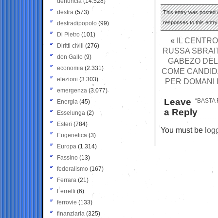
denuncia
(14.528)
destra
(573)
This entry was posted 
responses to this entr
destradipopolo
(99)
Di Pietro
(101)
«
IL CENTRO
Diritti civili
(276)
RUSSA SBRAIT
don Gallo
(9)
GABEZO DEL
economia
(2.331)
COME CANDIDA
elezioni
(3.303)
PER DOMANI 
emergenza
(3.077)
Leave
“BASTA
Energia
(45)
a Reply
Esselunga
(2)
Esteri
(784)
You must be
log
Eugenetica
(3)
Europa
(1.314)
Fassino
(13)
federalismo
(167)
Ferrara
(21)
Ferretti
(6)
ferrovie
(133)
finanziaria
(325)