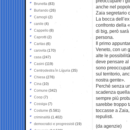
preoccupare i go
Brunetta
(83)
anche nel popolo 
Burlando
(26)
Zaia segretario 
Camogli
(2)
La bocca dell’ex 
canile
(4)
confronto della «
Cappello
(8)
di big, però sarà 
persona.
Caprotti
(2)
Il primo appuntam
Caritas
(6)
Veneto, con un g
carovita
(170)
alte le possibil
casa
(247)
deve pensare al N
Casini
(119)
sono preoccupati
Centrodestra in Liguria
(35)
sul territorio, an
Chiesa
(276)
nostra gente».
Cina
(10)
Perché senza una
Comune
(342)
scadenza quella 
Coop
(7)
sempre più proba
sarebbe troppo ta
Cossiga
(7)
toccasse a Zaia,
Costume
(5.581)
repulisti.
criminalità
(1.402)
democratici e progressisti
(19)
(da agenzie)