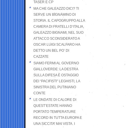
TASER E CP
MA CHE GALEAZZO DICI? TI
SERVE UN BIGNAMINO DI
STORIA. IL CAPOGRUPPO ALLA
CAMERA DI FRATELLI D’ITALIA,
GALEAZZO BIGNAMI, NEL SUO
ATTACCO SCONSIDERATO A
OSCAR LUIGI SCALFARO HA
DETTO UN BEL PO’ DI
CAZZATE
SIAMO FERMI AL GOVERNO
GIALLOVERDE: LA DESTRA
SULLA DIFESA È OSTAGGIO
DEI “PACIFISTI” LEGHISTI, LA
SINISTRA DEL PUTINIANO
CONTE
LE ONDATE DI CALORE DI
QUEST’ESTATE HANNO
PORTATO TEMPERATURE
RECORD IN TUTTA EUROPA E
UNA SICCITA’ MAI VISTA. I