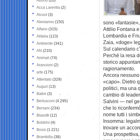
Aborto
(20)
Acca Larentia
(2)
Alcool
(3)
Alemanno
(150)
sono «fantasie»,
Attilio Fontana 
Alfano
(315)
Lombardia e Friu
Alitalia
(123)
Zaia, «doge» leg
Ambiente
(341)
Sul calendario c
AN
(210)
Perché la resa de
Animali
(74)
storico appuntam
Arancioni
(2)
ragionamento.
arte
(175)
Ancora nessuno d
Attentato
(329)
«capo». Dietro q
Auguri
(13)
politici, ma una
Batini
(3)
cambio di leader
Salvini — nel ge
Berlusconi
(4.295)
che lo riconferm
Bersani
(234)
nome tutti i simb
Biasotti
(12)
Insomma: legalme
Boldrini
(4)
trovare un accord
Bossi
(1.221)
Una prospettiva,
Brambilla
(38)