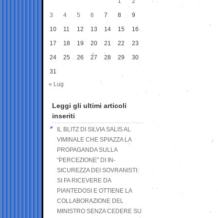
1
2
3
4
5
6
7
8
9
10
11
12
13
14
15
16
17
18
19
20
21
22
23
24
25
26
27
28
29
30
31
« Lug
Leggi gli ultimi articoli
inseriti
IL BLITZ DI SILVIA SALIS AL
VIMINALE CHE SPIAZZA LA
PROPAGANDA SULLA
“PERCEZIONE” DI IN-
SICUREZZA DEI SOVRANISTI:
SI FA RICEVERE DA
PIANTEDOSI E OTTIENE LA
COLLABORAZIONE DEL
MINISTRO SENZA CEDERE SU