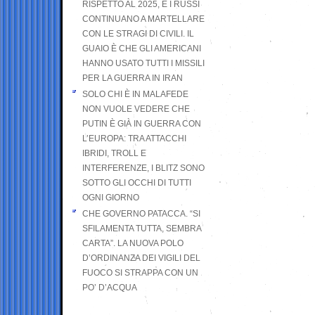
RISPETTO AL 2025, E I RUSSI
CONTINUANO A MARTELLARE
CON LE STRAGI DI CIVILI. IL
GUAIO È CHE GLI AMERICANI
HANNO USATO TUTTI I MISSILI
PER LA GUERRA IN IRAN
SOLO CHI È IN MALAFEDE
NON VUOLE VEDERE CHE
PUTIN È GIÀ IN GUERRA CON
L’EUROPA: TRA ATTACCHI
IBRIDI, TROLL E
INTERFERENZE, I BLITZ SONO
SOTTO GLI OCCHI DI TUTTI
OGNI GIORNO
CHE GOVERNO PATACCA. “SI
SFILAMENTA TUTTA, SEMBRA
CARTA”. LA NUOVA POLO
D’ORDINANZA DEI VIGILI DEL
FUOCO SI STRAPPA CON UN
PO’ D’ACQUA