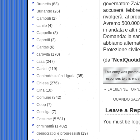
governatore Zai
Brunetta
(83)
accuserà febbre o
Burlando
(26)
rivolgerà al pro
Camogli
(2)
Avremo 500.000 m
canile
(4)
in andata e altri
Cappello
(8)
Domanda: la san
Caprotti
(2)
abbiamo alternat
Caritas
(6)
Protezione civil
carovita
(170)
(da “
NextQuotid
casa
(247)
Casini
(119)
This entry was posted o
Centrodestra in Liguria
(35)
responses to this entr
Chiesa
(276)
«
LA 18ENNE TORNA
Cina
(10)
Comune
(342)
QUANDO SALVI
Coop
(7)
Leave a Rep
Cossiga
(7)
Costume
(5.581)
You must be
log
criminalità
(1.402)
democratici e progressisti
(19)