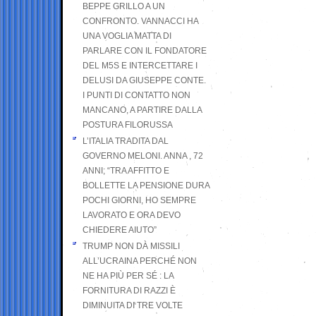
BEPPE GRILLO A UN
CONFRONTO. VANNACCI HA
UNA VOGLIA MATTA DI
PARLARE CON IL FONDATORE
DEL M5S E INTERCETTARE I
DELUSI DA GIUSEPPE CONTE.
I PUNTI DI CONTATTO NON
MANCANO, A PARTIRE DALLA
POSTURA FILORUSSA
L’ITALIA TRADITA DAL
GOVERNO MELONI. ANNA , 72
ANNI; “TRA AFFITTO E
BOLLETTE LA PENSIONE DURA
POCHI GIORNI, HO SEMPRE
LAVORATO E ORA DEVO
CHIEDERE AIUTO”
TRUMP NON DÀ MISSILI
ALL’UCRAINA PERCHÉ NON
NE HA PIÙ PER SÉ : LA
FORNITURA DI RAZZI È
DIMINUITA DI TRE VOLTE