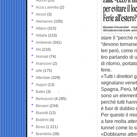
Aborto
(20)
Acca Larentia
(2)
Alcool
(3)
Alemanno
(150)
Alfano
(315)
Alitalia
(123)
stare lì “perchè
Ambiente
(341)
“devono tornarse
AN
(210)
Ieri però, come r
tiro parlando di 
Animali
(74)
di ritorno, portat
Arancioni
(2)
ferie.
arte
(175)
«Tutti i direttor
Attentato
(329)
segnalano veneti
Auguri
(13)
Spagna, Perù, Ma
Batini
(3)
sono un elemento
Berlusconi
(4.295)
perchè tutti hann
Bersani
(234)
è fuor di dubbio 
Biasotti
(12)
Per questo il mio
Boldrini
(4)
a fare molta att
Bossi
(1.221)
tunnel come lo s
«Dobbiamo attrezz
Brambilla
(38)