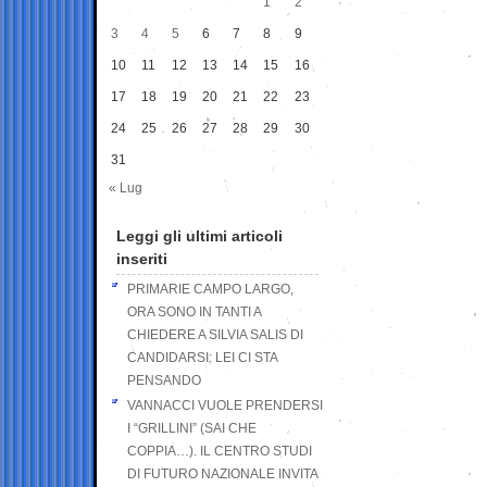
1
2
3
4
5
6
7
8
9
10
11
12
13
14
15
16
17
18
19
20
21
22
23
24
25
26
27
28
29
30
31
« Lug
Leggi gli ultimi articoli
inseriti
PRIMARIE CAMPO LARGO,
ORA SONO IN TANTI A
CHIEDERE A SILVIA SALIS DI
CANDIDARSI: LEI CI STA
PENSANDO
VANNACCI VUOLE PRENDERSI
I “GRILLINI” (SAI CHE
COPPIA…). IL CENTRO STUDI
DI FUTURO NAZIONALE INVITA