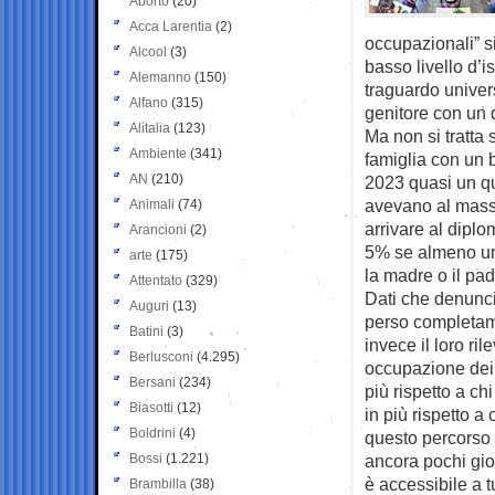
Aborto
(20)
Acca Larentia
(2)
occupazionali” si
Alcool
(3)
basso livello d’is
Alemanno
(150)
traguardo univer
Alfano
(315)
genitore con un 
Alitalia
(123)
Ma non si tratta 
Ambiente
(341)
famiglia con un 
AN
(210)
2023 quasi un qua
avevano al massi
Animali
(74)
arrivare al dipl
Arancioni
(2)
5% se almeno uno
arte
(175)
la madre o il pad
Attentato
(329)
Dati che denunci
Auguri
(13)
perso completame
Batini
(3)
invece il loro ril
Berlusconi
(4.295)
occupazione dei 
Bersani
(234)
più rispetto a c
Biasotti
(12)
in più rispetto a
Boldrini
(4)
questo percorso 
Bossi
(1.221)
ancora pochi gio
è accessibile a tu
Brambilla
(38)