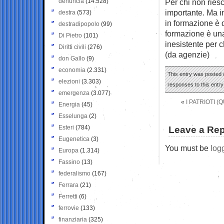
denuncia
(14.528)
Per chi non ries
importante. Ma i
destra
(573)
in formazione è d
destradipopolo
(99)
formazione è una 
Di Pietro
(101)
inesistente per c
Diritti civili
(276)
(da agenzie)
don Gallo
(9)
economia
(2.331)
This entry was posted o
elezioni
(3.303)
responses to this entr
emergenza
(3.077)
«
I PATRIOTI 
Energia
(45)
Esselunga
(2)
Esteri
(784)
Leave a Rep
Eugenetica
(3)
You must be
log
Europa
(1.314)
Fassino
(13)
federalismo
(167)
Ferrara
(21)
Ferretti
(6)
ferrovie
(133)
finanziaria
(325)