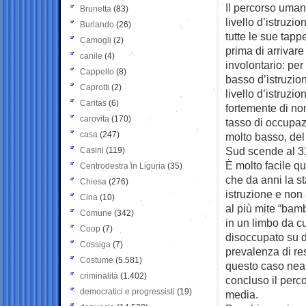
Il percorso uman
Brunetta
(83)
livello d’istruzio
Burlando
(26)
tutte le sue tap
Camogli
(2)
prima di arrivare
canile
(4)
involontario: per 
Cappello
(8)
basso d’istruzion
Caprotti
(2)
livello d’istruzi
Caritas
(6)
fortemente di non
carovita
(170)
tasso di occupa
casa
(247)
molto basso, del
Sud scende al 31
Casini
(119)
È molto facile qu
Centrodestra in Liguria
(35)
che da anni la sta
Chiesa
(276)
istruzione e non 
Cina
(10)
al più mite “bamb
Comune
(342)
in un limbo da cu
Coop
(7)
disoccupato su d
Cossiga
(7)
prevalenza di re
Costume
(5.581)
questo caso nean
criminalità
(1.402)
concluso il perco
democratici e progressisti
(19)
media.