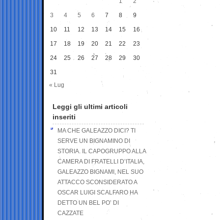
1
2
3
4
5
6
7
8
9
10
11
12
13
14
15
16
17
18
19
20
21
22
23
24
25
26
27
28
29
30
31
« Lug
Leggi gli ultimi articoli
inseriti
MA CHE GALEAZZO DICI? TI
SERVE UN BIGNAMINO DI
STORIA. IL CAPOGRUPPO ALLA
CAMERA DI FRATELLI D’ITALIA,
GALEAZZO BIGNAMI, NEL SUO
ATTACCO SCONSIDERATO A
OSCAR LUIGI SCALFARO HA
DETTO UN BEL PO’ DI
CAZZATE